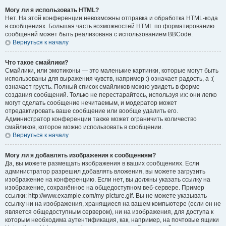
Могу ли я использовать HTML?
Нет. На этой конференции невозможны отправка и обработка HTML-кода
в сообщениях. Большая часть возможностей HTML по форматированию
сообщений может быть реализована с использованием BBCode.
Вернуться к началу
Что такое смайлики?
Смайлики, или эмотиконы — это маленькие картинки, которые могут быть
использованы для выражения чувств, например :) означает радость, а :(
означает грусть. Полный список смайликов можно увидеть в форме
создания сообщений. Только не перестарайтесь, используя их: они легко
могут сделать сообщение нечитаемым, и модератор может
отредактировать ваше сообщение или вообще удалить его.
Администратор конференции также может ограничить количество
смайликов, которое можно использовать в сообщении.
Вернуться к началу
Могу ли я добавлять изображения к сообщениям?
Да, вы можете размещать изображения в ваших сообщениях. Если
администратор разрешил добавлять вложения, вы можете загрузить
изображение на конференцию. Если нет, вы должны указать ссылку на
изображение, сохранённое на общедоступном веб-сервере. Пример
ссылки: http://www.example.com/my-picture.gif. Вы не можете указывать
ссылку ни на изображения, хранящиеся на вашем компьютере (если он не
является общедоступным сервером), ни на изображения, для доступа к
которым необходима аутентификация, как, например, на почтовые ящики