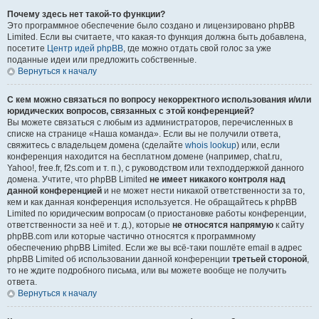
Почему здесь нет такой-то функции?
Это программное обеспечение было создано и лицензировано phpBB
Limited. Если вы считаете, что какая-то функция должна быть добавлена,
посетите
Центр идей phpBB
, где можно отдать свой голос за уже
поданные идеи или предложить собственные.
Вернуться к началу
С кем можно связаться по вопросу некорректного использования и/или
юридических вопросов, связанных с этой конференцией?
Вы можете связаться с любым из администраторов, перечисленных в
списке на странице «Наша команда». Если вы не получили ответа,
свяжитесь с владельцем домена (сделайте
whois lookup
) или, если
конференция находится на бесплатном домене (например, chat.ru,
Yahoo!, free.fr, f2s.com и т. п.), с руководством или техподдержкой данного
домена. Учтите, что phpBB Limited
не имеет никакого контроля над
данной конференцией
и не может нести никакой ответственности за то,
кем и как данная конференция используется. Не обращайтесь к phpBB
Limited по юридическим вопросам (о приостановке работы конференции,
ответственности за неё и т. д.), которые
не относятся напрямую
к сайту
phpBB.com или которые частично относятся к программному
обеспечению phpBB Limited. Если же вы всё-таки пошлёте email в адрес
phpBB Limited об использовании данной конференции
третьей стороной
,
то не ждите подробного письма, или вы можете вообще не получить
ответа.
Вернуться к началу