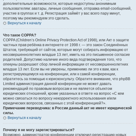
дополнительные возможности, которые недоступны анонимным
пользователям: аватары, личные сообщения, отправка email-сообщений,
участие в группах и т. д. Регистрация займёт у вас всего пару минут,
поэтому мы рекомендуем это сделать.
Вернуться к началу
Что такое COPPA?
COPPA (Children’s Online Privacy Protection Act of 1998), или Акт о защите
частных прав ребёнка в интернете от 1998 г. — это закон Соединённых
Штатов, требующий от сайтов, которые могут собирать информацию от
несовершеннолетних младше 13 лет, иметь на это письменное согласие
родителей. Допустимо наличие иного вида подтверждения того, что
опекуны разрешают сбор личной информации от несовершеннолетних
младше 13 лет. Если вы не уверены, применимо ли это к вам, как к
регистрирующемуся на конференции, или к самой конференции,
обратитесь за помощью к юрисконсульту. Обратите внимание, что phpBB
Limited администрация данной конференции не может давать
рекомендаций по правовым вопросам и не является объектом
юридических отношений, кроме указанных в ответе на вопрос «С кем
можно связаться по вопросу некорректного использования и/или
юридических вопросов, связанных с этой конференцией?».
Примечание переводчика: в России данный акт не имеет юридической
силы.
Вернуться к началу
Почему я не могу зарегистрироваться?
Возможно, администратор конференции отключил регистрацию новых