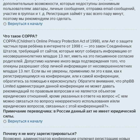
дополнительные возможности, которые недоступны анонимным
пользователям: аватары, личные сообщения, отправка email-сообщений,
участие в группах и т. д. Регистрация займёт у вас всего пару минут,
поэтому мы рекомендуем это сделать.
Вернуться к началу
Что такое COPPA?
COPPA (Children’s Online Privacy Protection Act of 1998), или Акт о защите
частных прав ребёнка в интернете от 1998 г. — это закон Соединённых
Штатов, требующий от сайтов, которые могут собирать информацию от
несовершеннолетних младше 13 лет, иметь на это письменное согласие
родителей. Допустимо наличие иного вида подтверждения того, что
опекуны разрешают сбор личной информации от несовершеннолетних
младше 13 лет. Если вы не уверены, применимо ли это к вам, как к
регистрирующемуся на конференции, или к самой конференции,
обратитесь за помощью к юрисконсульту. Обратите внимание, что phpBB
Limited администрация данной конференции не может давать
рекомендаций по правовым вопросам и не является объектом
юридических отношений, кроме указанных в ответе на вопрос «С кем
можно связаться по вопросу некорректного использования и/или
юридических вопросов, связанных с этой конференцией?».
Примечание переводчика: в России данный акт не имеет юридической
силы.
Вернуться к началу
Почему я не могу зарегистрироваться?
Возможно, администратор конференции отключил регистрацию новых