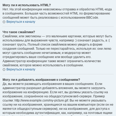
Могу ли я использовать HTML?
Нет. На этой конференции невозможны отправка и обработка HTML-кода
в сообщениях. Большая часть возможностей HTML по форматированию
сообщений может быть реализована с использованием BBCode.
Вернуться к началу
Что такое смайлики?
Смайлики, или эмотиконы — это маленькие картинки, которые могут быть
использованы для выражения чувств, например :) означает радость, а :(
означает грусть. Полный список смайликов можно увидеть в форме
создания сообщений. Только не перестарайтесь, используя их: они легко
могут сделать сообщение нечитаемым, и модератор может
отредактировать ваше сообщение или вообще удалить его.
Администратор конференции также может ограничить количество
смайликов, которое можно использовать в сообщении.
Вернуться к началу
Могу ли я добавлять изображения к сообщениям?
Да, вы можете размещать изображения в ваших сообщениях. Если
администратор разрешил добавлять вложения, вы можете загрузить
изображение на конференцию. Если нет, вы должны указать ссылку на
изображение, сохранённое на общедоступном веб-сервере. Пример
ссылки: http://www.example.com/my-picture.gif. Вы не можете указывать
ссылку ни на изображения, хранящиеся на вашем компьютере (если он не
является общедоступным сервером), ни на изображения, для доступа к
которым необходима аутентификация, как, например, на почтовые ящики