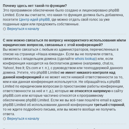
Почему здесь нет такой-то функции?
Это программное обеспечение было создано и лицензировано phpBB
Limited. Если вы считаете, что какая-то функция должна быть добавлена,
посетите
Центр идей phpBB
, где можно отдать свой голос за уже
поданные идеи или предложить собственные.
Вернуться к началу
С кем можно связаться по вопросу некорректного использования и/или
юридических вопросов, связанных с этой конференцией?
Вы можете связаться с любым из администраторов, перечисленных в
списке на странице «Наша команда». Если вы не получили ответа,
свяжитесь с владельцем домена (сделайте
whois lookup
) или, если
конференция находится на бесплатном домене (например, chat.ru,
Yahoo!, free.fr, f2s.com и т. п.), с руководством или техподдержкой данного
домена. Учтите, что phpBB Limited
не имеет никакого контроля над
данной конференцией
и не может нести никакой ответственности за то,
кем и как данная конференция используется. Не обращайтесь к phpBB
Limited по юридическим вопросам (о приостановке работы конференции,
ответственности за неё и т. д.), которые
не относятся напрямую
к сайту
phpBB.com или которые частично относятся к программному
обеспечению phpBB Limited. Если же вы всё-таки пошлёте email в адрес
phpBB Limited об использовании данной конференции
третьей стороной
,
то не ждите подробного письма, или вы можете вообще не получить
ответа.
Вернуться к началу