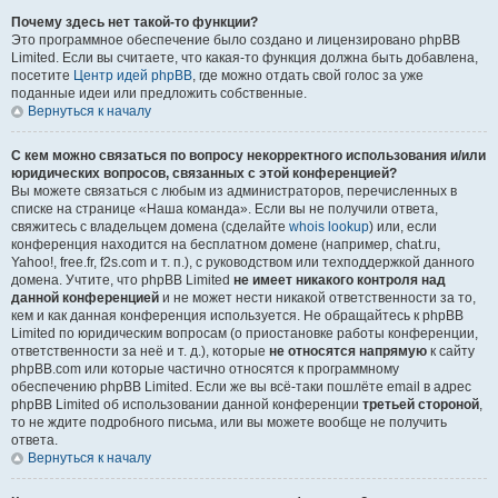
Почему здесь нет такой-то функции?
Это программное обеспечение было создано и лицензировано phpBB
Limited. Если вы считаете, что какая-то функция должна быть добавлена,
посетите
Центр идей phpBB
, где можно отдать свой голос за уже
поданные идеи или предложить собственные.
Вернуться к началу
С кем можно связаться по вопросу некорректного использования и/или
юридических вопросов, связанных с этой конференцией?
Вы можете связаться с любым из администраторов, перечисленных в
списке на странице «Наша команда». Если вы не получили ответа,
свяжитесь с владельцем домена (сделайте
whois lookup
) или, если
конференция находится на бесплатном домене (например, chat.ru,
Yahoo!, free.fr, f2s.com и т. п.), с руководством или техподдержкой данного
домена. Учтите, что phpBB Limited
не имеет никакого контроля над
данной конференцией
и не может нести никакой ответственности за то,
кем и как данная конференция используется. Не обращайтесь к phpBB
Limited по юридическим вопросам (о приостановке работы конференции,
ответственности за неё и т. д.), которые
не относятся напрямую
к сайту
phpBB.com или которые частично относятся к программному
обеспечению phpBB Limited. Если же вы всё-таки пошлёте email в адрес
phpBB Limited об использовании данной конференции
третьей стороной
,
то не ждите подробного письма, или вы можете вообще не получить
ответа.
Вернуться к началу