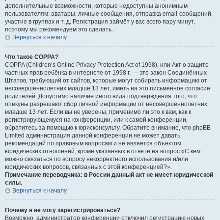
дополнительные возможности, которые недоступны анонимным
пользователям: аватары, личные сообщения, отправка email-сообщений,
участие в группах и т. д. Регистрация займёт у вас всего пару минут,
поэтому мы рекомендуем это сделать.
Вернуться к началу
Что такое COPPA?
COPPA (Children’s Online Privacy Protection Act of 1998), или Акт о защите
частных прав ребёнка в интернете от 1998 г. — это закон Соединённых
Штатов, требующий от сайтов, которые могут собирать информацию от
несовершеннолетних младше 13 лет, иметь на это письменное согласие
родителей. Допустимо наличие иного вида подтверждения того, что
опекуны разрешают сбор личной информации от несовершеннолетних
младше 13 лет. Если вы не уверены, применимо ли это к вам, как к
регистрирующемуся на конференции, или к самой конференции,
обратитесь за помощью к юрисконсульту. Обратите внимание, что phpBB
Limited администрация данной конференции не может давать
рекомендаций по правовым вопросам и не является объектом
юридических отношений, кроме указанных в ответе на вопрос «С кем
можно связаться по вопросу некорректного использования и/или
юридических вопросов, связанных с этой конференцией?».
Примечание переводчика: в России данный акт не имеет юридической
силы.
Вернуться к началу
Почему я не могу зарегистрироваться?
Возможно, администратор конференции отключил регистрацию новых