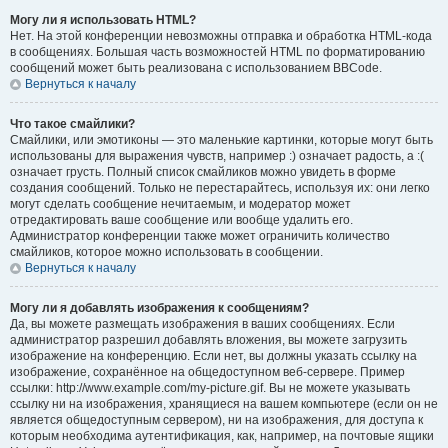
Могу ли я использовать HTML?
Нет. На этой конференции невозможны отправка и обработка HTML-кода
в сообщениях. Большая часть возможностей HTML по форматированию
сообщений может быть реализована с использованием BBCode.
Вернуться к началу
Что такое смайлики?
Смайлики, или эмотиконы — это маленькие картинки, которые могут быть
использованы для выражения чувств, например :) означает радость, а :(
означает грусть. Полный список смайликов можно увидеть в форме
создания сообщений. Только не перестарайтесь, используя их: они легко
могут сделать сообщение нечитаемым, и модератор может
отредактировать ваше сообщение или вообще удалить его.
Администратор конференции также может ограничить количество
смайликов, которое можно использовать в сообщении.
Вернуться к началу
Могу ли я добавлять изображения к сообщениям?
Да, вы можете размещать изображения в ваших сообщениях. Если
администратор разрешил добавлять вложения, вы можете загрузить
изображение на конференцию. Если нет, вы должны указать ссылку на
изображение, сохранённое на общедоступном веб-сервере. Пример
ссылки: http://www.example.com/my-picture.gif. Вы не можете указывать
ссылку ни на изображения, хранящиеся на вашем компьютере (если он не
является общедоступным сервером), ни на изображения, для доступа к
которым необходима аутентификация, как, например, на почтовые ящики