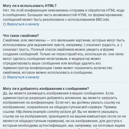
Могу ли я использовать HTML?
Нет. На этой конференции невозможны отправка и обработка HTML-кода
в сообщениях. Большая часть возможностей HTML по форматированию
сообщений может быть реализована с использованием BBCode.
Вернуться к началу
Что такое смайлики?
Смайлики, или эмотиконы — это маленькие картинки, которые могут быть
использованы для выражения чувств, например :) означает радость, а :(
означает грусть. Полный список смайликов можно увидеть в форме
создания сообщений. Только не перестарайтесь, используя их: они легко
могут сделать сообщение нечитаемым, и модератор может
отредактировать ваше сообщение или вообще удалить его.
Администратор конференции также может ограничить количество
смайликов, которое можно использовать в сообщении.
Вернуться к началу
Могу ли я добавлять изображения к сообщениям?
Да, вы можете размещать изображения в ваших сообщениях. Если
администратор разрешил добавлять вложения, вы можете загрузить
изображение на конференцию. Если нет, вы должны указать ссылку на
изображение, сохранённое на общедоступном веб-сервере. Пример
ссылки: http://www.example.com/my-picture.gif. Вы не можете указывать
ссылку ни на изображения, хранящиеся на вашем компьютере (если он не
является общедоступным сервером), ни на изображения, для доступа к
которым необходима аутентификация, как, например, на почтовые ящики