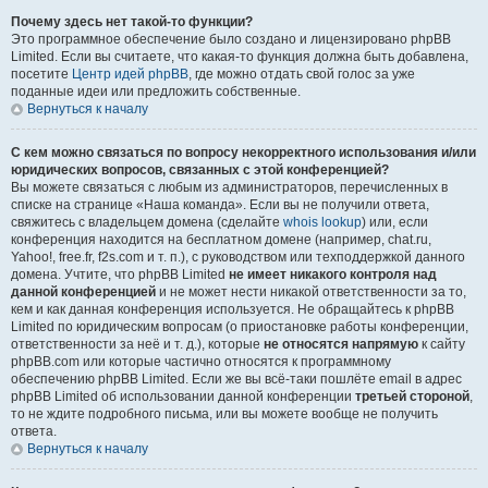
Почему здесь нет такой-то функции?
Это программное обеспечение было создано и лицензировано phpBB
Limited. Если вы считаете, что какая-то функция должна быть добавлена,
посетите
Центр идей phpBB
, где можно отдать свой голос за уже
поданные идеи или предложить собственные.
Вернуться к началу
С кем можно связаться по вопросу некорректного использования и/или
юридических вопросов, связанных с этой конференцией?
Вы можете связаться с любым из администраторов, перечисленных в
списке на странице «Наша команда». Если вы не получили ответа,
свяжитесь с владельцем домена (сделайте
whois lookup
) или, если
конференция находится на бесплатном домене (например, chat.ru,
Yahoo!, free.fr, f2s.com и т. п.), с руководством или техподдержкой данного
домена. Учтите, что phpBB Limited
не имеет никакого контроля над
данной конференцией
и не может нести никакой ответственности за то,
кем и как данная конференция используется. Не обращайтесь к phpBB
Limited по юридическим вопросам (о приостановке работы конференции,
ответственности за неё и т. д.), которые
не относятся напрямую
к сайту
phpBB.com или которые частично относятся к программному
обеспечению phpBB Limited. Если же вы всё-таки пошлёте email в адрес
phpBB Limited об использовании данной конференции
третьей стороной
,
то не ждите подробного письма, или вы можете вообще не получить
ответа.
Вернуться к началу