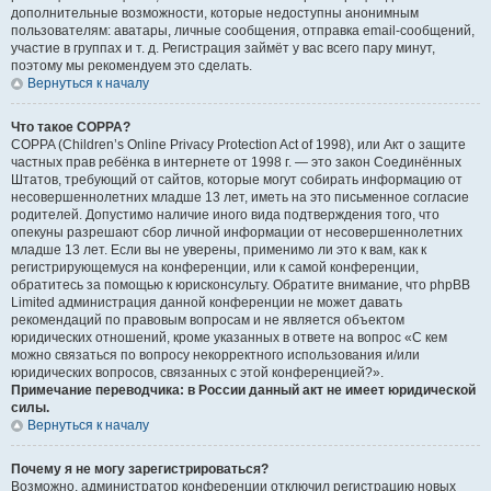
дополнительные возможности, которые недоступны анонимным
пользователям: аватары, личные сообщения, отправка email-сообщений,
участие в группах и т. д. Регистрация займёт у вас всего пару минут,
поэтому мы рекомендуем это сделать.
Вернуться к началу
Что такое COPPA?
COPPA (Children’s Online Privacy Protection Act of 1998), или Акт о защите
частных прав ребёнка в интернете от 1998 г. — это закон Соединённых
Штатов, требующий от сайтов, которые могут собирать информацию от
несовершеннолетних младше 13 лет, иметь на это письменное согласие
родителей. Допустимо наличие иного вида подтверждения того, что
опекуны разрешают сбор личной информации от несовершеннолетних
младше 13 лет. Если вы не уверены, применимо ли это к вам, как к
регистрирующемуся на конференции, или к самой конференции,
обратитесь за помощью к юрисконсульту. Обратите внимание, что phpBB
Limited администрация данной конференции не может давать
рекомендаций по правовым вопросам и не является объектом
юридических отношений, кроме указанных в ответе на вопрос «С кем
можно связаться по вопросу некорректного использования и/или
юридических вопросов, связанных с этой конференцией?».
Примечание переводчика: в России данный акт не имеет юридической
силы.
Вернуться к началу
Почему я не могу зарегистрироваться?
Возможно, администратор конференции отключил регистрацию новых