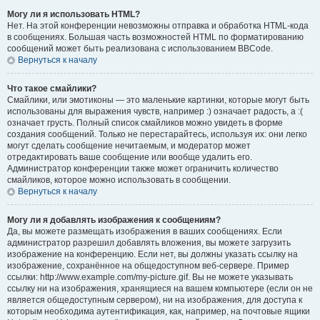
Могу ли я использовать HTML?
Нет. На этой конференции невозможны отправка и обработка HTML-кода
в сообщениях. Большая часть возможностей HTML по форматированию
сообщений может быть реализована с использованием BBCode.
Вернуться к началу
Что такое смайлики?
Смайлики, или эмотиконы — это маленькие картинки, которые могут быть
использованы для выражения чувств, например :) означает радость, а :(
означает грусть. Полный список смайликов можно увидеть в форме
создания сообщений. Только не перестарайтесь, используя их: они легко
могут сделать сообщение нечитаемым, и модератор может
отредактировать ваше сообщение или вообще удалить его.
Администратор конференции также может ограничить количество
смайликов, которое можно использовать в сообщении.
Вернуться к началу
Могу ли я добавлять изображения к сообщениям?
Да, вы можете размещать изображения в ваших сообщениях. Если
администратор разрешил добавлять вложения, вы можете загрузить
изображение на конференцию. Если нет, вы должны указать ссылку на
изображение, сохранённое на общедоступном веб-сервере. Пример
ссылки: http://www.example.com/my-picture.gif. Вы не можете указывать
ссылку ни на изображения, хранящиеся на вашем компьютере (если он не
является общедоступным сервером), ни на изображения, для доступа к
которым необходима аутентификация, как, например, на почтовые ящики