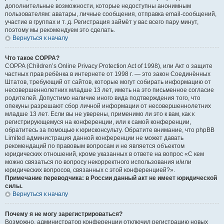
дополнительные возможности, которые недоступны анонимным
пользователям: аватары, личные сообщения, отправка email-сообщений,
участие в группах и т. д. Регистрация займёт у вас всего пару минут,
поэтому мы рекомендуем это сделать.
Вернуться к началу
Что такое COPPA?
COPPA (Children’s Online Privacy Protection Act of 1998), или Акт о защите
частных прав ребёнка в интернете от 1998 г. — это закон Соединённых
Штатов, требующий от сайтов, которые могут собирать информацию от
несовершеннолетних младше 13 лет, иметь на это письменное согласие
родителей. Допустимо наличие иного вида подтверждения того, что
опекуны разрешают сбор личной информации от несовершеннолетних
младше 13 лет. Если вы не уверены, применимо ли это к вам, как к
регистрирующемуся на конференции, или к самой конференции,
обратитесь за помощью к юрисконсульту. Обратите внимание, что phpBB
Limited администрация данной конференции не может давать
рекомендаций по правовым вопросам и не является объектом
юридических отношений, кроме указанных в ответе на вопрос «С кем
можно связаться по вопросу некорректного использования и/или
юридических вопросов, связанных с этой конференцией?».
Примечание переводчика: в России данный акт не имеет юридической
силы.
Вернуться к началу
Почему я не могу зарегистрироваться?
Возможно, администратор конференции отключил регистрацию новых