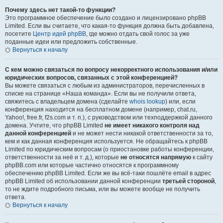
Почему здесь нет такой-то функции?
Это программное обеспечение было создано и лицензировано phpBB
Limited. Если вы считаете, что какая-то функция должна быть добавлена,
посетите
Центр идей phpBB
, где можно отдать свой голос за уже
поданные идеи или предложить собственные.
Вернуться к началу
С кем можно связаться по вопросу некорректного использования и/или
юридических вопросов, связанных с этой конференцией?
Вы можете связаться с любым из администраторов, перечисленных в
списке на странице «Наша команда». Если вы не получили ответа,
свяжитесь с владельцем домена (сделайте
whois lookup
) или, если
конференция находится на бесплатном домене (например, chat.ru,
Yahoo!, free.fr, f2s.com и т. п.), с руководством или техподдержкой данного
домена. Учтите, что phpBB Limited
не имеет никакого контроля над
данной конференцией
и не может нести никакой ответственности за то,
кем и как данная конференция используется. Не обращайтесь к phpBB
Limited по юридическим вопросам (о приостановке работы конференции,
ответственности за неё и т. д.), которые
не относятся напрямую
к сайту
phpBB.com или которые частично относятся к программному
обеспечению phpBB Limited. Если же вы всё-таки пошлёте email в адрес
phpBB Limited об использовании данной конференции
третьей стороной
,
то не ждите подробного письма, или вы можете вообще не получить
ответа.
Вернуться к началу