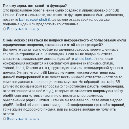
Почему здесь нет такой-то функции?
Это программное обеспечение было создано и лицензировано phpBB
Limited. Если вы считаете, что какая-то функция должна быть добавлена,
посетите
Центр идей phpBB
, где можно отдать свой голос за уже
поданные идеи или предложить собственные.
Вернуться к началу
С кем можно связаться по вопросу некорректного использования и/или
юридических вопросов, связанных с этой конференцией?
Вы можете связаться с любым из администраторов, перечисленных в
списке на странице «Наша команда». Если вы не получили ответа,
свяжитесь с владельцем домена (сделайте
whois lookup
) или, если
конференция находится на бесплатном домене (например, chat.ru,
Yahoo!, free.fr, f2s.com и т. п.), с руководством или техподдержкой данного
домена. Учтите, что phpBB Limited
не имеет никакого контроля над
данной конференцией
и не может нести никакой ответственности за то,
кем и как данная конференция используется. Не обращайтесь к phpBB
Limited по юридическим вопросам (о приостановке работы конференции,
ответственности за неё и т. д.), которые
не относятся напрямую
к сайту
phpBB.com или которые частично относятся к программному
обеспечению phpBB Limited. Если же вы всё-таки пошлёте email в адрес
phpBB Limited об использовании данной конференции
третьей стороной
,
то не ждите подробного письма, или вы можете вообще не получить
ответа.
Вернуться к началу