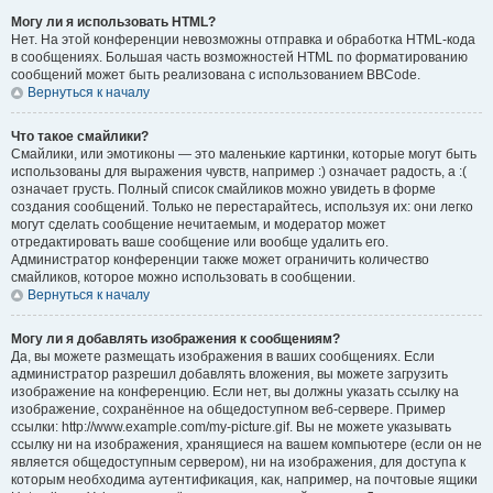
Могу ли я использовать HTML?
Нет. На этой конференции невозможны отправка и обработка HTML-кода
в сообщениях. Большая часть возможностей HTML по форматированию
сообщений может быть реализована с использованием BBCode.
Вернуться к началу
Что такое смайлики?
Смайлики, или эмотиконы — это маленькие картинки, которые могут быть
использованы для выражения чувств, например :) означает радость, а :(
означает грусть. Полный список смайликов можно увидеть в форме
создания сообщений. Только не перестарайтесь, используя их: они легко
могут сделать сообщение нечитаемым, и модератор может
отредактировать ваше сообщение или вообще удалить его.
Администратор конференции также может ограничить количество
смайликов, которое можно использовать в сообщении.
Вернуться к началу
Могу ли я добавлять изображения к сообщениям?
Да, вы можете размещать изображения в ваших сообщениях. Если
администратор разрешил добавлять вложения, вы можете загрузить
изображение на конференцию. Если нет, вы должны указать ссылку на
изображение, сохранённое на общедоступном веб-сервере. Пример
ссылки: http://www.example.com/my-picture.gif. Вы не можете указывать
ссылку ни на изображения, хранящиеся на вашем компьютере (если он не
является общедоступным сервером), ни на изображения, для доступа к
которым необходима аутентификация, как, например, на почтовые ящики