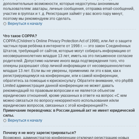
дополнительные возможности, которые недоступны анонимным
пользователям: аватары, личные сообщения, отправка email-сообщений,
участие в группах и т. д. Регистрация займёт у вас всего пару минут,
поэтому мы рекомендуем это сделать.
Вернуться к началу
Что такое COPPA?
COPPA (Children’s Online Privacy Protection Act of 1998), или Акт о защите
частных прав ребёнка в интернете от 1998 г. — это закон Соединённых
Штатов, требующий от сайтов, которые могут собирать информацию от
несовершеннолетних младше 13 лет, иметь на это письменное согласие
родителей. Допустимо наличие иного вида подтверждения того, что
опекуны разрешают сбор личной информации от несовершеннолетних
младше 13 лет. Если вы не уверены, применимо ли это к вам, как к
регистрирующемуся на конференции, или к самой конференции,
обратитесь за помощью к юрисконсульту. Обратите внимание, что phpBB
Limited администрация данной конференции не может давать
рекомендаций по правовым вопросам и не является объектом
юридических отношений, кроме указанных в ответе на вопрос «С кем
можно связаться по вопросу некорректного использования и/или
юридических вопросов, связанных с этой конференцией?».
Примечание переводчика: в России данный акт не имеет юридической
силы.
Вернуться к началу
Почему я не могу зарегистрироваться?
Возможно, администратор конференции отключил регистрацию новых