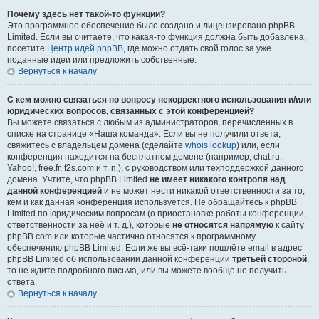
Почему здесь нет такой-то функции?
Это программное обеспечение было создано и лицензировано phpBB
Limited. Если вы считаете, что какая-то функция должна быть добавлена,
посетите
Центр идей phpBB
, где можно отдать свой голос за уже
поданные идеи или предложить собственные.
Вернуться к началу
С кем можно связаться по вопросу некорректного использования и/или
юридических вопросов, связанных с этой конференцией?
Вы можете связаться с любым из администраторов, перечисленных в
списке на странице «Наша команда». Если вы не получили ответа,
свяжитесь с владельцем домена (сделайте
whois lookup
) или, если
конференция находится на бесплатном домене (например, chat.ru,
Yahoo!, free.fr, f2s.com и т. п.), с руководством или техподдержкой данного
домена. Учтите, что phpBB Limited
не имеет никакого контроля над
данной конференцией
и не может нести никакой ответственности за то,
кем и как данная конференция используется. Не обращайтесь к phpBB
Limited по юридическим вопросам (о приостановке работы конференции,
ответственности за неё и т. д.), которые
не относятся напрямую
к сайту
phpBB.com или которые частично относятся к программному
обеспечению phpBB Limited. Если же вы всё-таки пошлёте email в адрес
phpBB Limited об использовании данной конференции
третьей стороной
,
то не ждите подробного письма, или вы можете вообще не получить
ответа.
Вернуться к началу