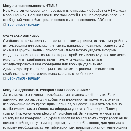
Могу ли я использовать HTML?
Нет. На этой конференции невозможны отправка и обработка HTML-кода
в сообщениях. Большая часть возможностей HTML по форматированию
сообщений может быть реализована с использованием BBCode.
Вернуться к началу
Что такое смайлики?
Смайлики, или эмотиконы — это маленькие картинки, которые могут быть
использованы для выражения чувств, например :) означает радость, а :(
означает грусть. Полный список смайликов можно увидеть в форме
создания сообщений. Только не перестарайтесь, используя их: они легко
могут сделать сообщение нечитаемым, и модератор может
отредактировать ваше сообщение или вообще удалить его.
Администратор конференции также может ограничить количество
смайликов, которое можно использовать в сообщении.
Вернуться к началу
Могу ли я добавлять изображения к сообщениям?
Да, вы можете размещать изображения в ваших сообщениях. Если
администратор разрешил добавлять вложения, вы можете загрузить
изображение на конференцию. Если нет, вы должны указать ссылку на
изображение, сохранённое на общедоступном веб-сервере. Пример
ссылки: http://www.example.com/my-picture.gif. Вы не можете указывать
ссылку ни на изображения, хранящиеся на вашем компьютере (если он не
является общедоступным сервером), ни на изображения, для доступа к
которым необходима аутентификация, как, например, на почтовые ящики