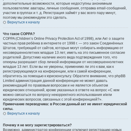
дополнительные возможности, которые недоступны анонимным
пользователям: аватары, личные сообщения, отправка email-сообщений,
участие в группах и т. д. Регистрация займёт у вас всего пару минут,
поэтому мы рекомендуем это сделать.
Вернуться к началу
Что такое COPPA?
COPPA (Children’s Online Privacy Protection Act of 1998), или Акт о защите
частных прав ребёнка в интернете от 1998 г. — это закон Соединённых
Штатов, требующий от сайтов, которые могут собирать информацию от
несовершеннолетних младше 13 лет, иметь на это письменное согласие
родителей. Допустимо наличие иного вида подтверждения того, что
опекуны разрешают сбор личной информации от несовершеннолетних
младше 13 лет. Если вы не уверены, применимо ли это к вам, как к
регистрирующемуся на конференции, или к самой конференции,
обратитесь за помощью к юрисконсульту. Обратите внимание, что phpBB
Limited администрация данной конференции не может давать
рекомендаций по правовым вопросам и не является объектом
юридических отношений, кроме указанных в ответе на вопрос «С кем
можно связаться по вопросу некорректного использования и/или
юридических вопросов, связанных с этой конференцией?».
Примечание переводчика: в России данный акт не имеет юридической
силы.
Вернуться к началу
Почему я не могу зарегистрироваться?
Возможно, администратор конференции отключил регистрацию новых