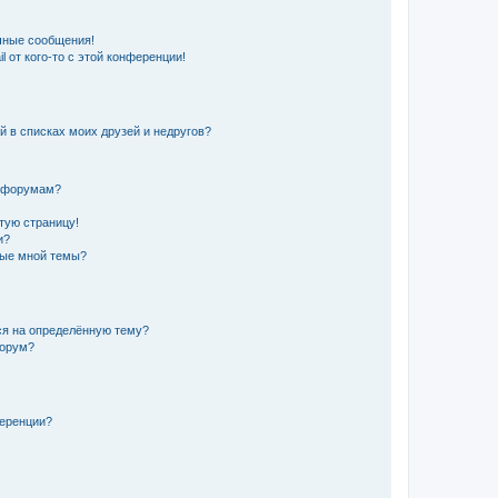
чные сообщения!
 от кого-то с этой конференции!
й в списках моих друзей и недругов?
и форумам?
стую страницу!
и?
ные мной темы?
ься на определённую тему?
форум?
ференции?