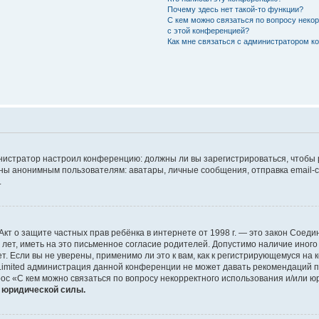
Почему здесь нет такой-то функции?
С кем можно связаться по вопросу неко
с этой конференцией?
Как мне связаться с администратором 
дминистратор настроил конференцию: должны ли вы зарегистрироваться, чтобы
 анонимным пользователям: аватары, личные сообщения, отправка email-сооб
.
 или Акт о защите частных прав ребёнка в интернете от 1998 г. — это закон Со
т, иметь на это письменное согласие родителей. Допустимо наличие иного
 Если вы не уверены, применимо ли это к вам, как к регистрирующемуся на 
Limited администрация данной конференции не может давать рекомендаций 
ос «С кем можно связаться по вопросу некорректного использования и/или ю
т юридической силы.