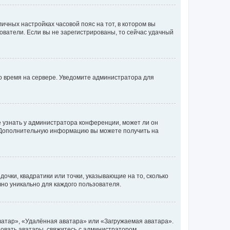
личных настройках часовой пояс на тот, в котором вы
ьзователи. Если вы не зарегистрированы, то сейчас удачный
но время на сервере. Уведомите администратора для
е узнать у администратора конференции, может ли он
к. Дополнительную информацию вы можете получить на
очки, квадратики или точки, указывающие на то, сколько
чно уникально для каждого пользователя.
ватар», «Удалённая аватара» или «Загружаемая аватара».
ьзовать аватары, свяжитесь с администратором