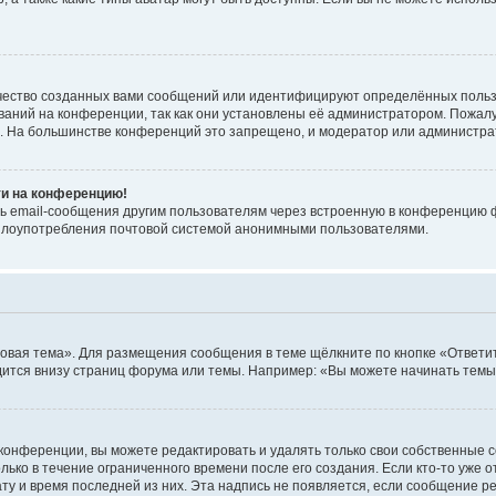
чество созданных вами сообщений или идентифицируют определённых польз
аний на конференции, так как они установлены её администратором. Пожал
е. На большинстве конференций это запрещено, и модератор или администра
ти на конференцию!
ь email-сообщения другим пользователям через встроенную в конференцию ф
ь злоупотребления почтовой системой анонимными пользователями.
овая тема». Для размещения сообщения в теме щёлкните по кнопке «Ответит
ится внизу страниц форума или темы. Например: «Вы можете начинать темы»
конференции, вы можете редактировать и удалять только свои собственные 
ько в течение ограниченного времени после его создания. Если кто-то уже 
дату и время последней из них. Эта надпись не появляется, если сообщение 