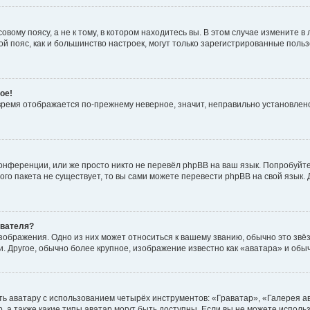
вому поясу, а не к тому, в котором находитесь вы. В этом случае измените в 
овой пояс, как и большинство настроек, могут только зарегистрированные пол
ое!
о время отображается по-прежнему неверное, значит, неправильно установле
онференции, или же просто никто не перевёл phpBB на ваш язык. Попробуйт
вого пакета не существует, то вы сами можете перевести phpBB на свой язы
ователя?
зображения. Одно из них может относиться к вашему званию, обычно это звёзд
. Другое, обычно более крупное, изображение известно как «аватара» и обы
ь аватару с использованием четырёх инструментов: «Граватар», «Галерея а
, а также какие типы аватар могут быть доступны. Если вы не можете испол