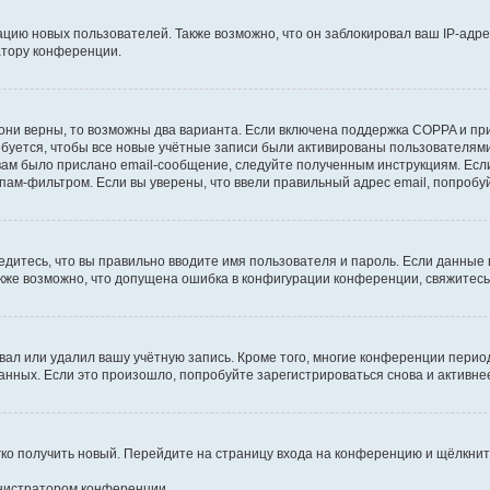
ию новых пользователей. Также возможно, что он заблокировал ваш IP-адре
атору конференции.
они верны, то возможны два варианта. Если включена поддержка COPPA и при 
уется, чтобы все новые учётные записи были активированы пользователями
ам было прислано email-сообщение, следуйте полученным инструкциям. Если
пам-фильтром. Если вы уверены, что ввели правильный адрес email, попробу
едитесь, что вы правильно вводите имя пользователя и пароль. Если данные
Также возможно, что допущена ошибка в конфигурации конференции, свяжитес
вал или удалил вашу учётную запись. Кроме того, многие конференции перио
ных. Если это произошло, попробуйте зарегистрироваться снова и активнее 
егко получить новый. Перейдите на страницу входа на конференцию и щёлкни
инистратором конференции.