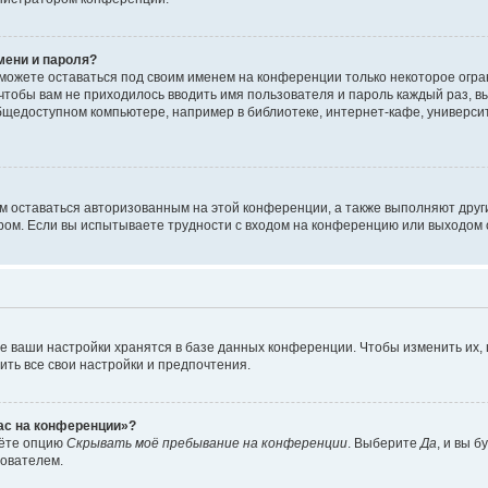
мени и пароля?
сможете оставаться под своим именем на конференции только некоторое огран
 чтобы вам не приходилось вводить имя пользователя и пароль каждый раз, 
щедоступном компьютере, например в библиотеке, интернет-кафе, университе
ам оставаться авторизованным на этой конференции, а также выполняют друг
ом. Если вы испытываете трудности с входом на конференцию или выходом с
е ваши настройки хранятся в базе данных конференции. Чтобы изменить их,
ить все свои настройки и предпочтения.
час на конференции»?
дёте опцию
Скрывать моё пребывание на конференции
. Выберите
Да
, и вы 
зователем.