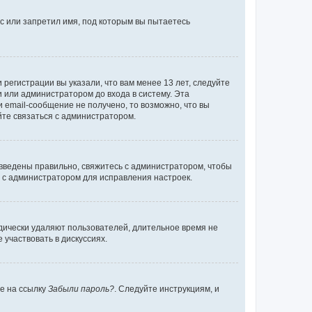
с или запретил имя, под которым вы пытаетесь
регистрации вы указали, что вам менее 13 лет, следуйте
 или администратором до входа в систему. Эта
 email-сообщение не получено, то возможно, что вы
йте связаться с администратором.
 введены правильно, свяжитесь с администратором, чтобы
ь с администратором для исправления настроек.
дически удаляют пользователей, длительное время не
участвовать в дискуссиях.
те на ссылку
Забыли пароль?
. Следуйте инструкциям, и