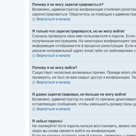
Почему я не могу зарегистрироваться?
Возможно, администратор конференции отключил регистрац
зарегистрироваться. Обратитесь за помощью к администр
Вернуться к началу
Я только что зарегистрировался, но не могу войти!
Сначала проверьте свои имя пользователя и пароль. Если 
полученным инструкциям. На некоторых конференциях треб
информация отображается в процессе регистрации. Если в
указали неправильный адрес email либо он заблокирован с
Вернуться к началу
Почему я не могу войти?
Существует несколько возможных причин. Прежде всего уб
проверить, не был ли вам закрыт доступ к конференции. 
Вернуться к началу
Я давно зарегистрирован, но больше не могу войти!
Возможно, администратор по какой-то причине деактивиро
оставляющих сообщения, чтобы уменьшить размер базы дан
Вернуться к началу
Я забыл пароль!
Не паникуйте! Хотя пароль нельзя восстановить, можно л
скоро вы снова сможете войти на конференцию.
Если не удалось получить новый пароль, свяжитесь с адм