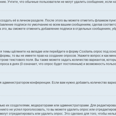
ию. Учтите, что обычные пользователи не могут удалить сообщение, если на 
создать её в личном разделе. После этого вы можете отметить флажком пун
обавление подписи по умолчанию ко всем вашим сообщениям, сделав соотве
а это, вы сможете отменить добавление подписи в отдельных сообщениях, у
я темы щёлкните на вкладке или перейдите в форму
Создать опрос
под осно
 формы, то вы не имеете прав на создание опросов. Укажите вопрос и как ми
троке текстового поля. Вы также можете задать количество вариантов, котор
оса в днях (0 означает, что опрос будет постоянным) и возможность пользо
я администратором конференции. Если вам нужно добавить количество вари
только их создателями, модераторами или администраторами. Для редактиров
 никто не успел проголосовать, то вы можете удалить опрос или отредактиров
огут отредактировать или удалить опрос. Это сделано для того, чтобы нель