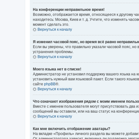
На конференции неправильное время!
Возможно, отображается время, относящееся к другому часо
находитесь: Москва, Киев и т. д. Учтите, что изменять час
момент сделать это.
Вернуться к началу
Я изменил часовой пояс, но время всё равно неправильн
Если вы уверены, что правильно указали часовой пояс, н
устранения проблемы.
Вернуться к началу
Моего языка нет в списке!
Администратор не установил поддержку вашего языка на к
установить нужный вам языковой пакет. Если такого языко
сайте
phpBB
®.
Вернуться к началу
Что означают изображения рядом с моим именем польз
Вместе с именем пользователя могут присутствовать два и
сообщений вы оставили, или на ваш статус на конференции
Вернуться к началу
Как мне включить отображение аватары?
На вкладке «Профиль» личного раздела вы можете добавит
От администратора зависит, включена ли поддержка аватар