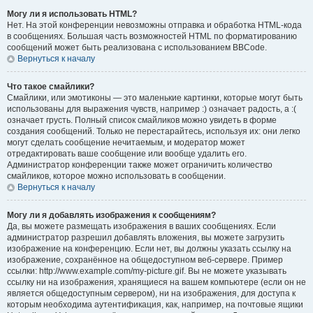
Могу ли я использовать HTML?
Нет. На этой конференции невозможны отправка и обработка HTML-кода
в сообщениях. Большая часть возможностей HTML по форматированию
сообщений может быть реализована с использованием BBCode.
Вернуться к началу
Что такое смайлики?
Смайлики, или эмотиконы — это маленькие картинки, которые могут быть
использованы для выражения чувств, например :) означает радость, а :(
означает грусть. Полный список смайликов можно увидеть в форме
создания сообщений. Только не перестарайтесь, используя их: они легко
могут сделать сообщение нечитаемым, и модератор может
отредактировать ваше сообщение или вообще удалить его.
Администратор конференции также может ограничить количество
смайликов, которое можно использовать в сообщении.
Вернуться к началу
Могу ли я добавлять изображения к сообщениям?
Да, вы можете размещать изображения в ваших сообщениях. Если
администратор разрешил добавлять вложения, вы можете загрузить
изображение на конференцию. Если нет, вы должны указать ссылку на
изображение, сохранённое на общедоступном веб-сервере. Пример
ссылки: http://www.example.com/my-picture.gif. Вы не можете указывать
ссылку ни на изображения, хранящиеся на вашем компьютере (если он не
является общедоступным сервером), ни на изображения, для доступа к
которым необходима аутентификация, как, например, на почтовые ящики