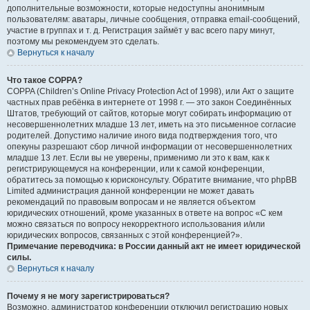
дополнительные возможности, которые недоступны анонимным
пользователям: аватары, личные сообщения, отправка email-сообщений,
участие в группах и т. д. Регистрация займёт у вас всего пару минут,
поэтому мы рекомендуем это сделать.
Вернуться к началу
Что такое COPPA?
COPPA (Children’s Online Privacy Protection Act of 1998), или Акт о защите
частных прав ребёнка в интернете от 1998 г. — это закон Соединённых
Штатов, требующий от сайтов, которые могут собирать информацию от
несовершеннолетних младше 13 лет, иметь на это письменное согласие
родителей. Допустимо наличие иного вида подтверждения того, что
опекуны разрешают сбор личной информации от несовершеннолетних
младше 13 лет. Если вы не уверены, применимо ли это к вам, как к
регистрирующемуся на конференции, или к самой конференции,
обратитесь за помощью к юрисконсульту. Обратите внимание, что phpBB
Limited администрация данной конференции не может давать
рекомендаций по правовым вопросам и не является объектом
юридических отношений, кроме указанных в ответе на вопрос «С кем
можно связаться по вопросу некорректного использования и/или
юридических вопросов, связанных с этой конференцией?».
Примечание переводчика: в России данный акт не имеет юридической
силы.
Вернуться к началу
Почему я не могу зарегистрироваться?
Возможно, администратор конференции отключил регистрацию новых