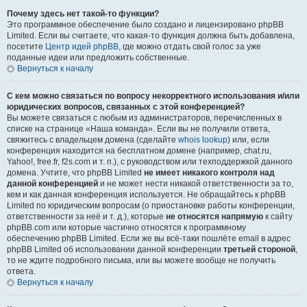
Почему здесь нет такой-то функции?
Это программное обеспечение было создано и лицензировано phpBB
Limited. Если вы считаете, что какая-то функция должна быть добавлена,
посетите
Центр идей phpBB
, где можно отдать свой голос за уже
поданные идеи или предложить собственные.
Вернуться к началу
С кем можно связаться по вопросу некорректного использования и/или
юридических вопросов, связанных с этой конференцией?
Вы можете связаться с любым из администраторов, перечисленных в
списке на странице «Наша команда». Если вы не получили ответа,
свяжитесь с владельцем домена (сделайте
whois lookup
) или, если
конференция находится на бесплатном домене (например, chat.ru,
Yahoo!, free.fr, f2s.com и т. п.), с руководством или техподдержкой данного
домена. Учтите, что phpBB Limited
не имеет никакого контроля над
данной конференцией
и не может нести никакой ответственности за то,
кем и как данная конференция используется. Не обращайтесь к phpBB
Limited по юридическим вопросам (о приостановке работы конференции,
ответственности за неё и т. д.), которые
не относятся напрямую
к сайту
phpBB.com или которые частично относятся к программному
обеспечению phpBB Limited. Если же вы всё-таки пошлёте email в адрес
phpBB Limited об использовании данной конференции
третьей стороной
,
то не ждите подробного письма, или вы можете вообще не получить
ответа.
Вернуться к началу