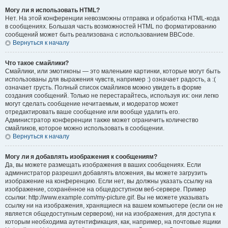
Могу ли я использовать HTML?
Нет. На этой конференции невозможны отправка и обработка HTML-кода
в сообщениях. Большая часть возможностей HTML по форматированию
сообщений может быть реализована с использованием BBCode.
Вернуться к началу
Что такое смайлики?
Смайлики, или эмотиконы — это маленькие картинки, которые могут быть
использованы для выражения чувств, например :) означает радость, а :(
означает грусть. Полный список смайликов можно увидеть в форме
создания сообщений. Только не перестарайтесь, используя их: они легко
могут сделать сообщение нечитаемым, и модератор может
отредактировать ваше сообщение или вообще удалить его.
Администратор конференции также может ограничить количество
смайликов, которое можно использовать в сообщении.
Вернуться к началу
Могу ли я добавлять изображения к сообщениям?
Да, вы можете размещать изображения в ваших сообщениях. Если
администратор разрешил добавлять вложения, вы можете загрузить
изображение на конференцию. Если нет, вы должны указать ссылку на
изображение, сохранённое на общедоступном веб-сервере. Пример
ссылки: http://www.example.com/my-picture.gif. Вы не можете указывать
ссылку ни на изображения, хранящиеся на вашем компьютере (если он не
является общедоступным сервером), ни на изображения, для доступа к
которым необходима аутентификация, как, например, на почтовые ящики