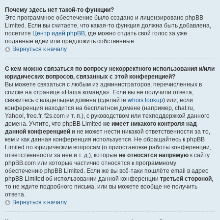
Почему здесь нет такой-то функции?
Это программное обеспечение было создано и лицензировано phpBB
Limited. Если вы считаете, что какая-то функция должна быть добавлена,
посетите
Центр идей phpBB
, где можно отдать свой голос за уже
поданные идеи или предложить собственные.
Вернуться к началу
С кем можно связаться по вопросу некорректного использования и/или
юридических вопросов, связанных с этой конференцией?
Вы можете связаться с любым из администраторов, перечисленных в
списке на странице «Наша команда». Если вы не получили ответа,
свяжитесь с владельцем домена (сделайте
whois lookup
) или, если
конференция находится на бесплатном домене (например, chat.ru,
Yahoo!, free.fr, f2s.com и т. п.), с руководством или техподдержкой данного
домена. Учтите, что phpBB Limited
не имеет никакого контроля над
данной конференцией
и не может нести никакой ответственности за то,
кем и как данная конференция используется. Не обращайтесь к phpBB
Limited по юридическим вопросам (о приостановке работы конференции,
ответственности за неё и т. д.), которые
не относятся напрямую
к сайту
phpBB.com или которые частично относятся к программному
обеспечению phpBB Limited. Если же вы всё-таки пошлёте email в адрес
phpBB Limited об использовании данной конференции
третьей стороной
,
то не ждите подробного письма, или вы можете вообще не получить
ответа.
Вернуться к началу