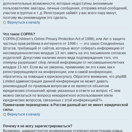
дополнительные возможности, которые недоступны анонимным
пользователям: аватары, личные сообщения, отправка email-сообщений,
участие в группах и т. д. Регистрация займёт у вас всего пару минут,
поэтому мы рекомендуем это сделать.
Вернуться к началу
Что такое COPPA?
COPPA (Children’s Online Privacy Protection Act of 1998), или Акт о защите
частных прав ребёнка в интернете от 1998 г. — это закон Соединённых
Штатов, требующий от сайтов, которые могут собирать информацию от
несовершеннолетних младше 13 лет, иметь на это письменное согласие
родителей. Допустимо наличие иного вида подтверждения того, что
опекуны разрешают сбор личной информации от несовершеннолетних
младше 13 лет. Если вы не уверены, применимо ли это к вам, как к
регистрирующемуся на конференции, или к самой конференции,
обратитесь за помощью к юрисконсульту. Обратите внимание, что phpBB
Limited администрация данной конференции не может давать
рекомендаций по правовым вопросам и не является объектом
юридических отношений, кроме указанных в ответе на вопрос «С кем
можно связаться по вопросу некорректного использования и/или
юридических вопросов, связанных с этой конференцией?».
Примечание переводчика: в России данный акт не имеет юридической
силы.
Вернуться к началу
Почему я не могу зарегистрироваться?
Возможно, администратор конференции отключил регистрацию новых