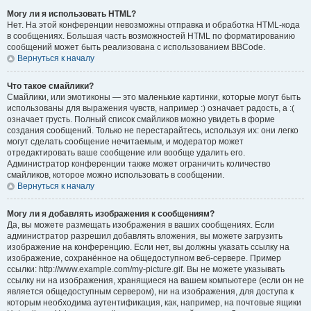
Могу ли я использовать HTML?
Нет. На этой конференции невозможны отправка и обработка HTML-кода
в сообщениях. Большая часть возможностей HTML по форматированию
сообщений может быть реализована с использованием BBCode.
Вернуться к началу
Что такое смайлики?
Смайлики, или эмотиконы — это маленькие картинки, которые могут быть
использованы для выражения чувств, например :) означает радость, а :(
означает грусть. Полный список смайликов можно увидеть в форме
создания сообщений. Только не перестарайтесь, используя их: они легко
могут сделать сообщение нечитаемым, и модератор может
отредактировать ваше сообщение или вообще удалить его.
Администратор конференции также может ограничить количество
смайликов, которое можно использовать в сообщении.
Вернуться к началу
Могу ли я добавлять изображения к сообщениям?
Да, вы можете размещать изображения в ваших сообщениях. Если
администратор разрешил добавлять вложения, вы можете загрузить
изображение на конференцию. Если нет, вы должны указать ссылку на
изображение, сохранённое на общедоступном веб-сервере. Пример
ссылки: http://www.example.com/my-picture.gif. Вы не можете указывать
ссылку ни на изображения, хранящиеся на вашем компьютере (если он не
является общедоступным сервером), ни на изображения, для доступа к
которым необходима аутентификация, как, например, на почтовые ящики