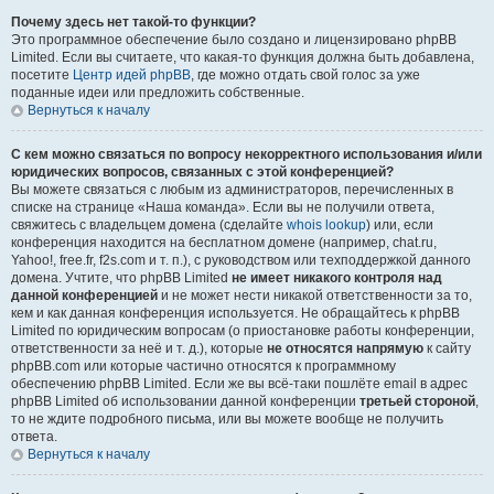
Почему здесь нет такой-то функции?
Это программное обеспечение было создано и лицензировано phpBB
Limited. Если вы считаете, что какая-то функция должна быть добавлена,
посетите
Центр идей phpBB
, где можно отдать свой голос за уже
поданные идеи или предложить собственные.
Вернуться к началу
С кем можно связаться по вопросу некорректного использования и/или
юридических вопросов, связанных с этой конференцией?
Вы можете связаться с любым из администраторов, перечисленных в
списке на странице «Наша команда». Если вы не получили ответа,
свяжитесь с владельцем домена (сделайте
whois lookup
) или, если
конференция находится на бесплатном домене (например, chat.ru,
Yahoo!, free.fr, f2s.com и т. п.), с руководством или техподдержкой данного
домена. Учтите, что phpBB Limited
не имеет никакого контроля над
данной конференцией
и не может нести никакой ответственности за то,
кем и как данная конференция используется. Не обращайтесь к phpBB
Limited по юридическим вопросам (о приостановке работы конференции,
ответственности за неё и т. д.), которые
не относятся напрямую
к сайту
phpBB.com или которые частично относятся к программному
обеспечению phpBB Limited. Если же вы всё-таки пошлёте email в адрес
phpBB Limited об использовании данной конференции
третьей стороной
,
то не ждите подробного письма, или вы можете вообще не получить
ответа.
Вернуться к началу