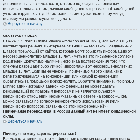
дополнительные возможности, которые недоступны анонимным
пользователям: аватары, личные сообщения, отправка email-сообщений,
участие в группах и т. д. Регистрация займёт у вас всего пару минут,
поэтому мы рекомендуем это сделать.
Вернуться к началу
Что такое COPPA?
COPPA (Children’s Online Privacy Protection Act of 1998), или Акт о защите
частных прав ребёнка в интернете от 1998 г. — это закон Соединённых
Штатов, требующий от сайтов, которые могут собирать информацию от
несовершеннолетних младше 13 лет, иметь на это письменное согласие
родителей. Допустимо наличие иного вида подтверждения того, что
опекуны разрешают сбор личной информации от несовершеннолетних
младше 13 лет. Если вы не уверены, применимо ли это к вам, как к
регистрирующемуся на конференции, или к самой конференции,
обратитесь за помощью к юрисконсульту. Обратите внимание, что phpBB
Limited администрация данной конференции не может давать
рекомендаций по правовым вопросам и не является объектом
юридических отношений, кроме указанных в ответе на вопрос «С кем
можно связаться по вопросу некорректного использования и/или
юридических вопросов, связанных с этой конференцией?».
Примечание переводчика: в России данный акт не имеет юридической
силы.
Вернуться к началу
Почему я не могу зарегистрироваться?
Возможно, администратор конференции отключил регистрацию новых