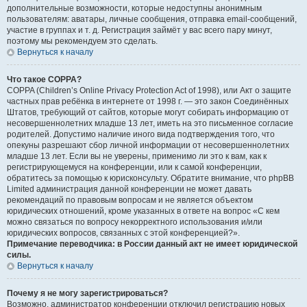
дополнительные возможности, которые недоступны анонимным
пользователям: аватары, личные сообщения, отправка email-сообщений,
участие в группах и т. д. Регистрация займёт у вас всего пару минут,
поэтому мы рекомендуем это сделать.
Вернуться к началу
Что такое COPPA?
COPPA (Children’s Online Privacy Protection Act of 1998), или Акт о защите
частных прав ребёнка в интернете от 1998 г. — это закон Соединённых
Штатов, требующий от сайтов, которые могут собирать информацию от
несовершеннолетних младше 13 лет, иметь на это письменное согласие
родителей. Допустимо наличие иного вида подтверждения того, что
опекуны разрешают сбор личной информации от несовершеннолетних
младше 13 лет. Если вы не уверены, применимо ли это к вам, как к
регистрирующемуся на конференции, или к самой конференции,
обратитесь за помощью к юрисконсульту. Обратите внимание, что phpBB
Limited администрация данной конференции не может давать
рекомендаций по правовым вопросам и не является объектом
юридических отношений, кроме указанных в ответе на вопрос «С кем
можно связаться по вопросу некорректного использования и/или
юридических вопросов, связанных с этой конференцией?».
Примечание переводчика: в России данный акт не имеет юридической
силы.
Вернуться к началу
Почему я не могу зарегистрироваться?
Возможно, администратор конференции отключил регистрацию новых