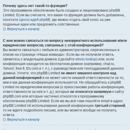
Почему здесь нет такой-то функции?
Это программное обеспечение было создано и лицензировано phpBB
Limited. Если вы считаете, что какая-то функция должна быть добавлена,
посетите
Центр идей phpBB
, где можно отдать свой голос за уже
поданные идеи или предложить собственные.
Вернуться к началу
С кем можно связаться по вопросу некорректного использования и/или
юридических вопросов, связанных с этой конференцией?
Вы можете связаться с любым из администраторов, перечисленных в
списке на странице «Наша команда». Если вы не получили ответа,
свяжитесь с владельцем домена (сделайте
whois lookup
) или, если
конференция находится на бесплатном домене (например, chat.ru,
Yahoo!, free.fr, f2s.com и т. п.), с руководством или техподдержкой данного
домена. Учтите, что phpBB Limited
не имеет никакого контроля над
данной конференцией
и не может нести никакой ответственности за то,
кем и как данная конференция используется. Не обращайтесь к phpBB
Limited по юридическим вопросам (о приостановке работы конференции,
ответственности за неё и т. д.), которые
не относятся напрямую
к сайту
phpBB.com или которые частично относятся к программному
обеспечению phpBB Limited. Если же вы всё-таки пошлёте email в адрес
phpBB Limited об использовании данной конференции
третьей стороной
,
то не ждите подробного письма, или вы можете вообще не получить
ответа.
Вернуться к началу