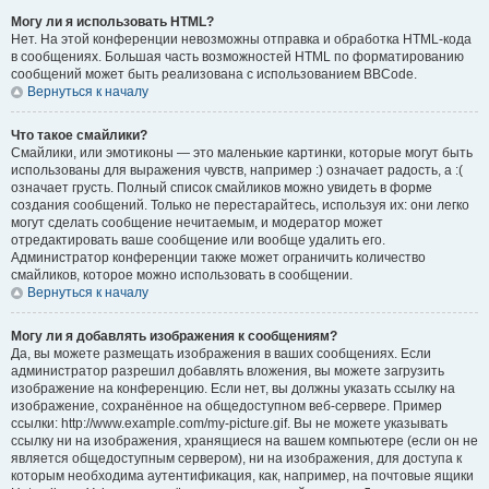
Могу ли я использовать HTML?
Нет. На этой конференции невозможны отправка и обработка HTML-кода
в сообщениях. Большая часть возможностей HTML по форматированию
сообщений может быть реализована с использованием BBCode.
Вернуться к началу
Что такое смайлики?
Смайлики, или эмотиконы — это маленькие картинки, которые могут быть
использованы для выражения чувств, например :) означает радость, а :(
означает грусть. Полный список смайликов можно увидеть в форме
создания сообщений. Только не перестарайтесь, используя их: они легко
могут сделать сообщение нечитаемым, и модератор может
отредактировать ваше сообщение или вообще удалить его.
Администратор конференции также может ограничить количество
смайликов, которое можно использовать в сообщении.
Вернуться к началу
Могу ли я добавлять изображения к сообщениям?
Да, вы можете размещать изображения в ваших сообщениях. Если
администратор разрешил добавлять вложения, вы можете загрузить
изображение на конференцию. Если нет, вы должны указать ссылку на
изображение, сохранённое на общедоступном веб-сервере. Пример
ссылки: http://www.example.com/my-picture.gif. Вы не можете указывать
ссылку ни на изображения, хранящиеся на вашем компьютере (если он не
является общедоступным сервером), ни на изображения, для доступа к
которым необходима аутентификация, как, например, на почтовые ящики