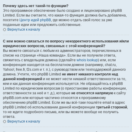
Почему здесь нет такой-то функции?
Это программное обеспечение было создано и лицензировано phpBB
Limited. Если вы считаете, что какая-то функция должна быть добавлена,
посетите
Центр идей phpBB
, где можно отдать свой голос за уже
поданные идеи или предложить собственные.
Вернуться к началу
С кем можно связаться по вопросу некорректного использования и/или
юридических вопросов, связанных с этой конференцией?
Вы можете связаться с любым из администраторов, перечисленных в
списке на странице «Наша команда». Если вы не получили ответа,
свяжитесь с владельцем домена (сделайте
whois lookup
) или, если
конференция находится на бесплатном домене (например, chat.ru,
Yahoo!, free.fr, f2s.com и т. п.), с руководством или техподдержкой данного
домена. Учтите, что phpBB Limited
не имеет никакого контроля над
данной конференцией
и не может нести никакой ответственности за то,
кем и как данная конференция используется. Не обращайтесь к phpBB
Limited по юридическим вопросам (о приостановке работы конференции,
ответственности за неё и т. д.), которые
не относятся напрямую
к сайту
phpBB.com или которые частично относятся к программному
обеспечению phpBB Limited. Если же вы всё-таки пошлёте email в адрес
phpBB Limited об использовании данной конференции
третьей стороной
,
то не ждите подробного письма, или вы можете вообще не получить
ответа.
Вернуться к началу