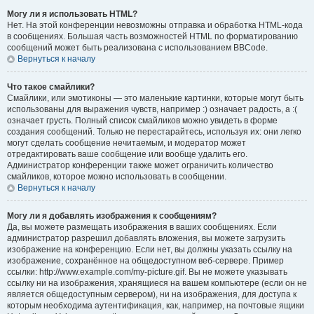
Могу ли я использовать HTML?
Нет. На этой конференции невозможны отправка и обработка HTML-кода
в сообщениях. Большая часть возможностей HTML по форматированию
сообщений может быть реализована с использованием BBCode.
Вернуться к началу
Что такое смайлики?
Смайлики, или эмотиконы — это маленькие картинки, которые могут быть
использованы для выражения чувств, например :) означает радость, а :(
означает грусть. Полный список смайликов можно увидеть в форме
создания сообщений. Только не перестарайтесь, используя их: они легко
могут сделать сообщение нечитаемым, и модератор может
отредактировать ваше сообщение или вообще удалить его.
Администратор конференции также может ограничить количество
смайликов, которое можно использовать в сообщении.
Вернуться к началу
Могу ли я добавлять изображения к сообщениям?
Да, вы можете размещать изображения в ваших сообщениях. Если
администратор разрешил добавлять вложения, вы можете загрузить
изображение на конференцию. Если нет, вы должны указать ссылку на
изображение, сохранённое на общедоступном веб-сервере. Пример
ссылки: http://www.example.com/my-picture.gif. Вы не можете указывать
ссылку ни на изображения, хранящиеся на вашем компьютере (если он не
является общедоступным сервером), ни на изображения, для доступа к
которым необходима аутентификация, как, например, на почтовые ящики