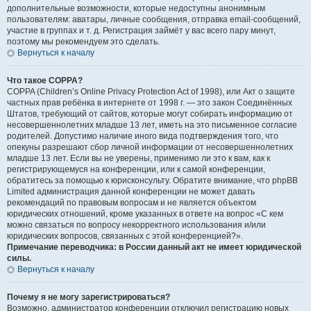
дополнительные возможности, которые недоступны анонимным
пользователям: аватары, личные сообщения, отправка email-сообщений,
участие в группах и т. д. Регистрация займёт у вас всего пару минут,
поэтому мы рекомендуем это сделать.
Вернуться к началу
Что такое COPPA?
COPPA (Children’s Online Privacy Protection Act of 1998), или Акт о защите
частных прав ребёнка в интернете от 1998 г. — это закон Соединённых
Штатов, требующий от сайтов, которые могут собирать информацию от
несовершеннолетних младше 13 лет, иметь на это письменное согласие
родителей. Допустимо наличие иного вида подтверждения того, что
опекуны разрешают сбор личной информации от несовершеннолетних
младше 13 лет. Если вы не уверены, применимо ли это к вам, как к
регистрирующемуся на конференции, или к самой конференции,
обратитесь за помощью к юрисконсульту. Обратите внимание, что phpBB
Limited администрация данной конференции не может давать
рекомендаций по правовым вопросам и не является объектом
юридических отношений, кроме указанных в ответе на вопрос «С кем
можно связаться по вопросу некорректного использования и/или
юридических вопросов, связанных с этой конференцией?».
Примечание переводчика: в России данный акт не имеет юридической
силы.
Вернуться к началу
Почему я не могу зарегистрироваться?
Возможно, администратор конференции отключил регистрацию новых