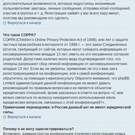
дополнительные возможности, которые недоступны анонимным
пользователям: аватары, личные сообщения, отправка email-сообщений,
участие в группах и т. д. Регистрация займёт у вас всего пару минут,
поэтому мы рекомендуем это сделать.
Вернуться к началу
Что такое COPPA?
COPPA (Children’s Online Privacy Protection Act of 1998), или Акт о защите
частных прав ребёнка в интернете от 1998 г. — это закон Соединённых
Штатов, требующий от сайтов, которые могут собирать информацию от
несовершеннолетних младше 13 лет, иметь на это письменное согласие
родителей. Допустимо наличие иного вида подтверждения того, что
опекуны разрешают сбор личной информации от несовершеннолетних
младше 13 лет. Если вы не уверены, применимо ли это к вам, как к
регистрирующемуся на конференции, или к самой конференции,
обратитесь за помощью к юрисконсульту. Обратите внимание, что phpBB
Limited администрация данной конференции не может давать
рекомендаций по правовым вопросам и не является объектом
юридических отношений, кроме указанных в ответе на вопрос «С кем
можно связаться по вопросу некорректного использования и/или
юридических вопросов, связанных с этой конференцией?».
Примечание переводчика: в России данный акт не имеет юридической
силы.
Вернуться к началу
Почему я не могу зарегистрироваться?
Возможно, администратор конференции отключил регистрацию новых