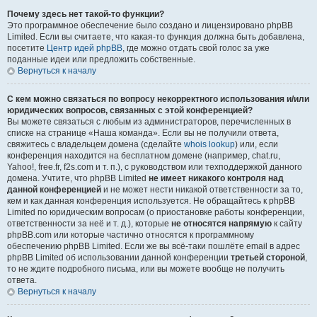
Почему здесь нет такой-то функции?
Это программное обеспечение было создано и лицензировано phpBB
Limited. Если вы считаете, что какая-то функция должна быть добавлена,
посетите
Центр идей phpBB
, где можно отдать свой голос за уже
поданные идеи или предложить собственные.
Вернуться к началу
С кем можно связаться по вопросу некорректного использования и/или
юридических вопросов, связанных с этой конференцией?
Вы можете связаться с любым из администраторов, перечисленных в
списке на странице «Наша команда». Если вы не получили ответа,
свяжитесь с владельцем домена (сделайте
whois lookup
) или, если
конференция находится на бесплатном домене (например, chat.ru,
Yahoo!, free.fr, f2s.com и т. п.), с руководством или техподдержкой данного
домена. Учтите, что phpBB Limited
не имеет никакого контроля над
данной конференцией
и не может нести никакой ответственности за то,
кем и как данная конференция используется. Не обращайтесь к phpBB
Limited по юридическим вопросам (о приостановке работы конференции,
ответственности за неё и т. д.), которые
не относятся напрямую
к сайту
phpBB.com или которые частично относятся к программному
обеспечению phpBB Limited. Если же вы всё-таки пошлёте email в адрес
phpBB Limited об использовании данной конференции
третьей стороной
,
то не ждите подробного письма, или вы можете вообще не получить
ответа.
Вернуться к началу