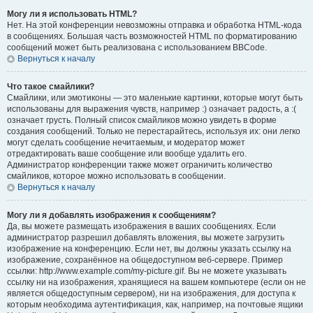
Могу ли я использовать HTML?
Нет. На этой конференции невозможны отправка и обработка HTML-кода
в сообщениях. Большая часть возможностей HTML по форматированию
сообщений может быть реализована с использованием BBCode.
Вернуться к началу
Что такое смайлики?
Смайлики, или эмотиконы — это маленькие картинки, которые могут быть
использованы для выражения чувств, например :) означает радость, а :(
означает грусть. Полный список смайликов можно увидеть в форме
создания сообщений. Только не перестарайтесь, используя их: они легко
могут сделать сообщение нечитаемым, и модератор может
отредактировать ваше сообщение или вообще удалить его.
Администратор конференции также может ограничить количество
смайликов, которое можно использовать в сообщении.
Вернуться к началу
Могу ли я добавлять изображения к сообщениям?
Да, вы можете размещать изображения в ваших сообщениях. Если
администратор разрешил добавлять вложения, вы можете загрузить
изображение на конференцию. Если нет, вы должны указать ссылку на
изображение, сохранённое на общедоступном веб-сервере. Пример
ссылки: http://www.example.com/my-picture.gif. Вы не можете указывать
ссылку ни на изображения, хранящиеся на вашем компьютере (если он не
является общедоступным сервером), ни на изображения, для доступа к
которым необходима аутентификация, как, например, на почтовые ящики