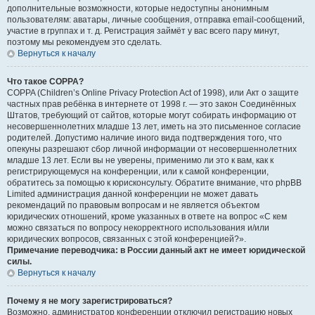
дополнительные возможности, которые недоступны анонимным
пользователям: аватары, личные сообщения, отправка email-сообщений,
участие в группах и т. д. Регистрация займёт у вас всего пару минут,
поэтому мы рекомендуем это сделать.
Вернуться к началу
Что такое COPPA?
COPPA (Children’s Online Privacy Protection Act of 1998), или Акт о защите
частных прав ребёнка в интернете от 1998 г. — это закон Соединённых
Штатов, требующий от сайтов, которые могут собирать информацию от
несовершеннолетних младше 13 лет, иметь на это письменное согласие
родителей. Допустимо наличие иного вида подтверждения того, что
опекуны разрешают сбор личной информации от несовершеннолетних
младше 13 лет. Если вы не уверены, применимо ли это к вам, как к
регистрирующемуся на конференции, или к самой конференции,
обратитесь за помощью к юрисконсульту. Обратите внимание, что phpBB
Limited администрация данной конференции не может давать
рекомендаций по правовым вопросам и не является объектом
юридических отношений, кроме указанных в ответе на вопрос «С кем
можно связаться по вопросу некорректного использования и/или
юридических вопросов, связанных с этой конференцией?».
Примечание переводчика: в России данный акт не имеет юридической
силы.
Вернуться к началу
Почему я не могу зарегистрироваться?
Возможно, администратор конференции отключил регистрацию новых