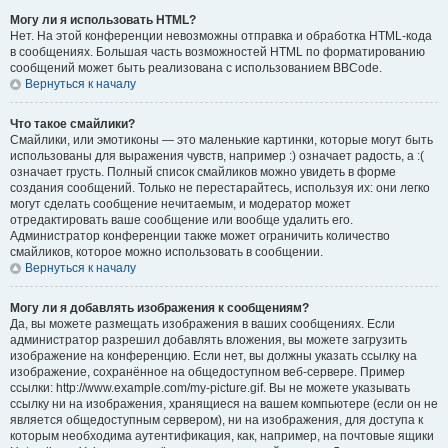
Могу ли я использовать HTML?
Нет. На этой конференции невозможны отправка и обработка HTML-кода
в сообщениях. Большая часть возможностей HTML по форматированию
сообщений может быть реализована с использованием BBCode.
Вернуться к началу
Что такое смайлики?
Смайлики, или эмотиконы — это маленькие картинки, которые могут быть
использованы для выражения чувств, например :) означает радость, а :(
означает грусть. Полный список смайликов можно увидеть в форме
создания сообщений. Только не перестарайтесь, используя их: они легко
могут сделать сообщение нечитаемым, и модератор может
отредактировать ваше сообщение или вообще удалить его.
Администратор конференции также может ограничить количество
смайликов, которое можно использовать в сообщении.
Вернуться к началу
Могу ли я добавлять изображения к сообщениям?
Да, вы можете размещать изображения в ваших сообщениях. Если
администратор разрешил добавлять вложения, вы можете загрузить
изображение на конференцию. Если нет, вы должны указать ссылку на
изображение, сохранённое на общедоступном веб-сервере. Пример
ссылки: http://www.example.com/my-picture.gif. Вы не можете указывать
ссылку ни на изображения, хранящиеся на вашем компьютере (если он не
является общедоступным сервером), ни на изображения, для доступа к
которым необходима аутентификация, как, например, на почтовые ящики