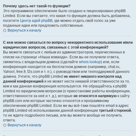
Почему здесь нет такой-то функции?
Это программное обеспечение было создано и лицензировано phpBB
Limited. Если вы считаете, что какая-то функция должна быть добавлена,
посетите
Центр идей phpBB
, где можно отдать свой голос за уже
поданные идеи или предложить собственные.
Вернуться к началу
С кем можно связаться по вопросу некорректного использования и/или
юридических вопросов, связанных с этой конференцией?
Вы можете связаться с любым из администраторов, перечисленных в
списке на странице «Наша команда». Если вы не получили ответа,
свяжитесь с владельцем домена (сделайте
whois lookup
) или, если
конференция находится на бесплатном домене (например, chat.ru,
Yahoo!, free.fr, f2s.com и т. п.), с руководством или техподдержкой данного
домена. Учтите, что phpBB Limited
не имеет никакого контроля над
данной конференцией
и не может нести никакой ответственности за то,
кем и как данная конференция используется. Не обращайтесь к phpBB
Limited по юридическим вопросам (о приостановке работы конференции,
ответственности за неё и т. д.), которые
не относятся напрямую
к сайту
phpBB.com или которые частично относятся к программному
обеспечению phpBB Limited. Если же вы всё-таки пошлёте email в адрес
phpBB Limited об использовании данной конференции
третьей стороной
,
то не ждите подробного письма, или вы можете вообще не получить
ответа.
Вернуться к началу