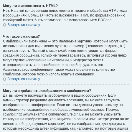
Могу ли я использовать HTML?
Нет. На этой конференции невозможны отправка и обработка HTML-кода
в сообщениях. Большая часть возможностей HTML по форматированию
сообщений может быть реализована с использованием BBCode.
Вернуться к началу
Что такое смайлики?
Смайлики, или эмотиконы — это маленькие картинки, которые могут быть
использованы для выражения чувств, например :) означает радость, а :(
означает грусть. Полный список смайликов можно увидеть в форме
создания сообщений. Только не перестарайтесь, используя их: они легко
могут сделать сообщение нечитаемым, и модератор может
отредактировать ваше сообщение или вообще удалить его.
Администратор конференции также может ограничить количество
смайликов, которое можно использовать в сообщении.
Вернуться к началу
Могу ли я добавлять изображения к сообщениям?
Да, вы можете размещать изображения в ваших сообщениях. Если
администратор разрешил добавлять вложения, вы можете загрузить
изображение на конференцию. Если нет, вы должны указать ссылку на
изображение, сохранённое на общедоступном веб-сервере. Пример
ссылки: http://www.example.com/my-picture.gif. Вы не можете указывать
ссылку ни на изображения, хранящиеся на вашем компьютере (если он не
является общедоступным сервером), ни на изображения, для доступа к
которым необходима аутентификация, как, например, на почтовые ящики