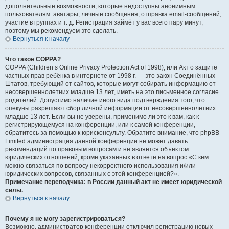
дополнительные возможности, которые недоступны анонимным
пользователям: аватары, личные сообщения, отправка email-сообщений,
участие в группах и т. д. Регистрация займёт у вас всего пару минут,
поэтому мы рекомендуем это сделать.
Вернуться к началу
Что такое COPPA?
COPPA (Children’s Online Privacy Protection Act of 1998), или Акт о защите
частных прав ребёнка в интернете от 1998 г. — это закон Соединённых
Штатов, требующий от сайтов, которые могут собирать информацию от
несовершеннолетних младше 13 лет, иметь на это письменное согласие
родителей. Допустимо наличие иного вида подтверждения того, что
опекуны разрешают сбор личной информации от несовершеннолетних
младше 13 лет. Если вы не уверены, применимо ли это к вам, как к
регистрирующемуся на конференции, или к самой конференции,
обратитесь за помощью к юрисконсульту. Обратите внимание, что phpBB
Limited администрация данной конференции не может давать
рекомендаций по правовым вопросам и не является объектом
юридических отношений, кроме указанных в ответе на вопрос «С кем
можно связаться по вопросу некорректного использования и/или
юридических вопросов, связанных с этой конференцией?».
Примечание переводчика: в России данный акт не имеет юридической
силы.
Вернуться к началу
Почему я не могу зарегистрироваться?
Возможно, администратор конференции отключил регистрацию новых