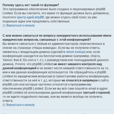
Почему здесь нет такой-то функции?
Это программное обеспечение было создано и лицензировано phpBB
Limited. Если вы считаете, что какая-то функция должна быть добавлена,
посетите
Центр идей phpBB
, где можно отдать свой голос за уже
поданные идеи или предложить собственные.
Вернуться к началу
С кем можно связаться по вопросу некорректного использования и/или
юридических вопросов, связанных с этой конференцией?
Вы можете связаться с любым из администраторов, перечисленных в
списке на странице «Наша команда». Если вы не получили ответа,
свяжитесь с владельцем домена (сделайте
whois lookup
) или, если
конференция находится на бесплатном домене (например, chat.ru,
Yahoo!, free.fr, f2s.com и т. п.), с руководством или техподдержкой данного
домена. Учтите, что phpBB Limited
не имеет никакого контроля над
данной конференцией
и не может нести никакой ответственности за то,
кем и как данная конференция используется. Не обращайтесь к phpBB
Limited по юридическим вопросам (о приостановке работы конференции,
ответственности за неё и т. д.), которые
не относятся напрямую
к сайту
phpBB.com или которые частично относятся к программному
обеспечению phpBB Limited. Если же вы всё-таки пошлёте email в адрес
phpBB Limited об использовании данной конференции
третьей стороной
,
то не ждите подробного письма, или вы можете вообще не получить
ответа.
Вернуться к началу