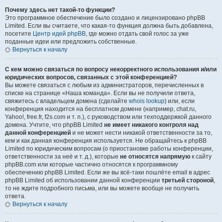
Почему здесь нет такой-то функции?
Это программное обеспечение было создано и лицензировано phpBB
Limited. Если вы считаете, что какая-то функция должна быть добавлена,
посетите
Центр идей phpBB
, где можно отдать свой голос за уже
поданные идеи или предложить собственные.
Вернуться к началу
С кем можно связаться по вопросу некорректного использования и/или
юридических вопросов, связанных с этой конференцией?
Вы можете связаться с любым из администраторов, перечисленных в
списке на странице «Наша команда». Если вы не получили ответа,
свяжитесь с владельцем домена (сделайте
whois lookup
) или, если
конференция находится на бесплатном домене (например, chat.ru,
Yahoo!, free.fr, f2s.com и т. п.), с руководством или техподдержкой данного
домена. Учтите, что phpBB Limited
не имеет никакого контроля над
данной конференцией
и не может нести никакой ответственности за то,
кем и как данная конференция используется. Не обращайтесь к phpBB
Limited по юридическим вопросам (о приостановке работы конференции,
ответственности за неё и т. д.), которые
не относятся напрямую
к сайту
phpBB.com или которые частично относятся к программному
обеспечению phpBB Limited. Если же вы всё-таки пошлёте email в адрес
phpBB Limited об использовании данной конференции
третьей стороной
,
то не ждите подробного письма, или вы можете вообще не получить
ответа.
Вернуться к началу