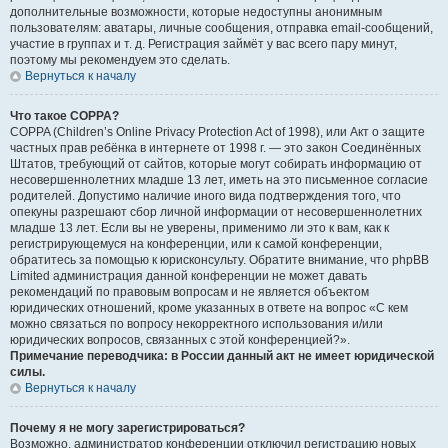
дополнительные возможности, которые недоступны анонимным
пользователям: аватары, личные сообщения, отправка email-сообщений,
участие в группах и т. д. Регистрация займёт у вас всего пару минут,
поэтому мы рекомендуем это сделать.
Вернуться к началу
Что такое COPPA?
COPPA (Children’s Online Privacy Protection Act of 1998), или Акт о защите
частных прав ребёнка в интернете от 1998 г. — это закон Соединённых
Штатов, требующий от сайтов, которые могут собирать информацию от
несовершеннолетних младше 13 лет, иметь на это письменное согласие
родителей. Допустимо наличие иного вида подтверждения того, что
опекуны разрешают сбор личной информации от несовершеннолетних
младше 13 лет. Если вы не уверены, применимо ли это к вам, как к
регистрирующемуся на конференции, или к самой конференции,
обратитесь за помощью к юрисконсульту. Обратите внимание, что phpBB
Limited администрация данной конференции не может давать
рекомендаций по правовым вопросам и не является объектом
юридических отношений, кроме указанных в ответе на вопрос «С кем
можно связаться по вопросу некорректного использования и/или
юридических вопросов, связанных с этой конференцией?».
Примечание переводчика: в России данный акт не имеет юридической
силы.
Вернуться к началу
Почему я не могу зарегистрироваться?
Возможно, администратор конференции отключил регистрацию новых