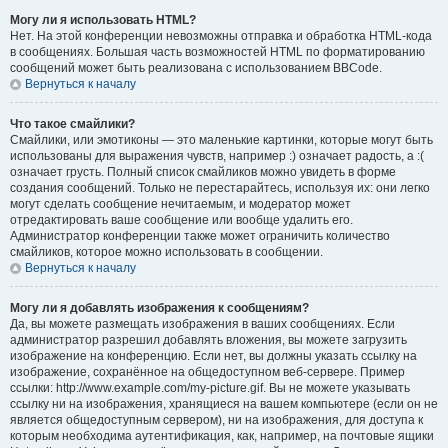
Могу ли я использовать HTML?
Нет. На этой конференции невозможны отправка и обработка HTML-кода
в сообщениях. Большая часть возможностей HTML по форматированию
сообщений может быть реализована с использованием BBCode.
Вернуться к началу
Что такое смайлики?
Смайлики, или эмотиконы — это маленькие картинки, которые могут быть
использованы для выражения чувств, например :) означает радость, а :(
означает грусть. Полный список смайликов можно увидеть в форме
создания сообщений. Только не перестарайтесь, используя их: они легко
могут сделать сообщение нечитаемым, и модератор может
отредактировать ваше сообщение или вообще удалить его.
Администратор конференции также может ограничить количество
смайликов, которое можно использовать в сообщении.
Вернуться к началу
Могу ли я добавлять изображения к сообщениям?
Да, вы можете размещать изображения в ваших сообщениях. Если
администратор разрешил добавлять вложения, вы можете загрузить
изображение на конференцию. Если нет, вы должны указать ссылку на
изображение, сохранённое на общедоступном веб-сервере. Пример
ссылки: http://www.example.com/my-picture.gif. Вы не можете указывать
ссылку ни на изображения, хранящиеся на вашем компьютере (если он не
является общедоступным сервером), ни на изображения, для доступа к
которым необходима аутентификация, как, например, на почтовые ящики