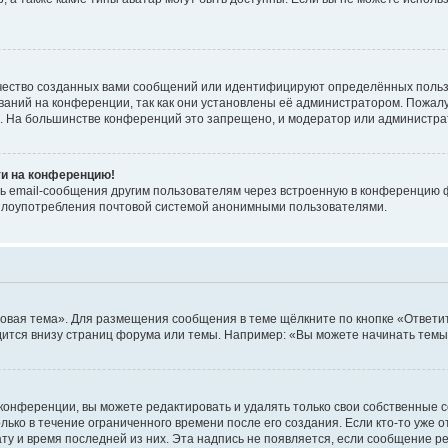
чество созданных вами сообщений или идентифицируют определённых польз
аний на конференции, так как они установлены её администратором. Пожал
е. На большинстве конференций это запрещено, и модератор или администра
ти на конференцию!
ь email-сообщения другим пользователям через встроенную в конференцию ф
ь злоупотребления почтовой системой анонимными пользователями.
овая тема». Для размещения сообщения в теме щёлкните по кнопке «Ответит
ится внизу страниц форума или темы. Например: «Вы можете начинать темы»
конференции, вы можете редактировать и удалять только свои собственные 
ько в течение ограниченного времени после его создания. Если кто-то уже 
дату и время последней из них. Эта надпись не появляется, если сообщение 