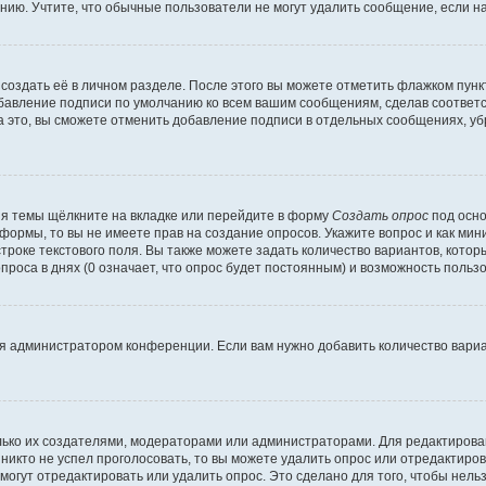
ию. Учтите, что обычные пользователи не могут удалить сообщение, если на 
создать её в личном разделе. После этого вы можете отметить флажком пун
обавление подписи по умолчанию ко всем вашим сообщениям, сделав соотве
а это, вы сможете отменить добавление подписи в отдельных сообщениях, у
я темы щёлкните на вкладке или перейдите в форму
Создать опрос
под осно
 формы, то вы не имеете прав на создание опросов. Укажите вопрос и как ми
троке текстового поля. Вы также можете задать количество вариантов, котор
оса в днях (0 означает, что опрос будет постоянным) и возможность пользо
я администратором конференции. Если вам нужно добавить количество вари
только их создателями, модераторами или администраторами. Для редактиров
 никто не успел проголосовать, то вы можете удалить опрос или отредактиров
огут отредактировать или удалить опрос. Это сделано для того, чтобы нель