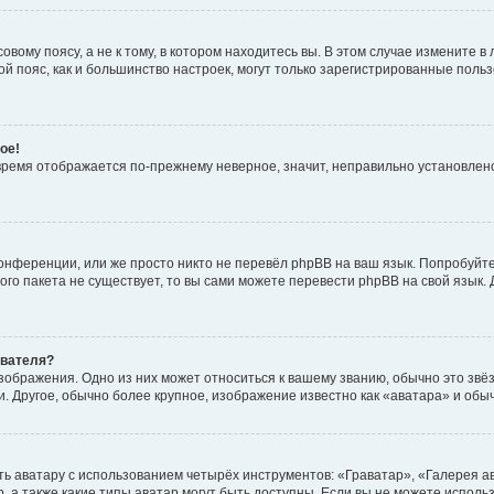
вому поясу, а не к тому, в котором находитесь вы. В этом случае измените в 
овой пояс, как и большинство настроек, могут только зарегистрированные пол
ое!
о время отображается по-прежнему неверное, значит, неправильно установле
онференции, или же просто никто не перевёл phpBB на ваш язык. Попробуйт
вого пакета не существует, то вы сами можете перевести phpBB на свой язы
ователя?
зображения. Одно из них может относиться к вашему званию, обычно это звёзд
. Другое, обычно более крупное, изображение известно как «аватара» и обы
ь аватару с использованием четырёх инструментов: «Граватар», «Галерея а
, а также какие типы аватар могут быть доступны. Если вы не можете испол