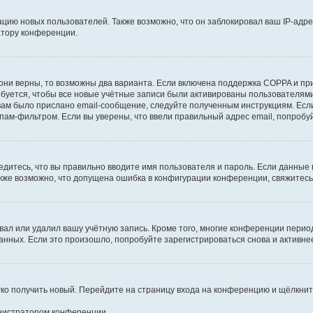
ию новых пользователей. Также возможно, что он заблокировал ваш IP-адре
атору конференции.
они верны, то возможны два варианта. Если включена поддержка COPPA и при 
уется, чтобы все новые учётные записи были активированы пользователями
ам было прислано email-сообщение, следуйте полученным инструкциям. Если
пам-фильтром. Если вы уверены, что ввели правильный адрес email, попробу
едитесь, что вы правильно вводите имя пользователя и пароль. Если данные
Также возможно, что допущена ошибка в конфигурации конференции, свяжитес
вал или удалил вашу учётную запись. Кроме того, многие конференции перио
ных. Если это произошло, попробуйте зарегистрироваться снова и активнее 
егко получить новый. Перейдите на страницу входа на конференцию и щёлкни
инистратором конференции.