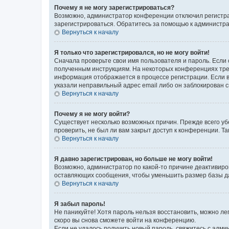
Почему я не могу зарегистрироваться?
Возможно, администратор конференции отключил регистрац
зарегистрироваться. Обратитесь за помощью к администр
Вернуться к началу
Я только что зарегистрировался, но не могу войти!
Сначала проверьте свои имя пользователя и пароль. Если 
полученным инструкциям. На некоторых конференциях треб
информация отображается в процессе регистрации. Если в
указали неправильный адрес email либо он заблокирован с
Вернуться к началу
Почему я не могу войти?
Существует несколько возможных причин. Прежде всего уб
проверить, не был ли вам закрыт доступ к конференции. 
Вернуться к началу
Я давно зарегистрирован, но больше не могу войти!
Возможно, администратор по какой-то причине деактивиро
оставляющих сообщения, чтобы уменьшить размер базы дан
Вернуться к началу
Я забыл пароль!
Не паникуйте! Хотя пароль нельзя восстановить, можно л
скоро вы снова сможете войти на конференцию.
Если не удалось получить новый пароль, свяжитесь с адм