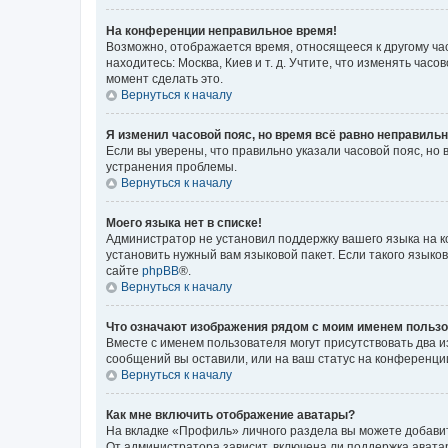
На конференции неправильное время!
Возможно, отображается время, относящееся к другому часо
находитесь: Москва, Киев и т. д. Учтите, что изменять час
момент сделать это.
Вернуться к началу
Я изменил часовой пояс, но время всё равно неправильн
Если вы уверены, что правильно указали часовой пояс, н
устранения проблемы.
Вернуться к началу
Моего языка нет в списке!
Администратор не установил поддержку вашего языка на к
установить нужный вам языковой пакет. Если такого языко
сайте
phpBB
®.
Вернуться к началу
Что означают изображения рядом с моим именем польз
Вместе с именем пользователя могут присутствовать два и
сообщений вы оставили, или на ваш статус на конференции
Вернуться к началу
Как мне включить отображение аватары?
На вкладке «Профиль» личного раздела вы можете добавит
От администратора зависит, включена ли поддержка аватар