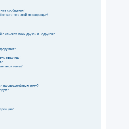
чные сообщения!
 от кого-то с этой конференции!
й в списках моих друзей и недругов?
и форумам?
стую страницу!
и?
ные мной темы?
ься на определённую тему?
форум?
ференции?