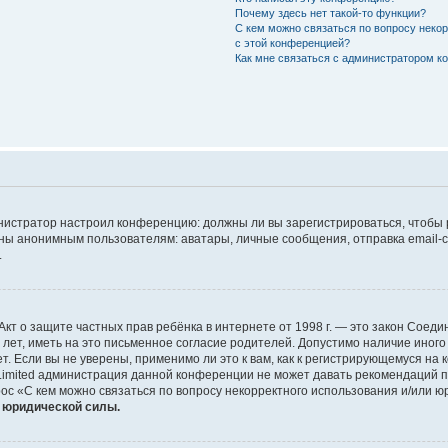
Почему здесь нет такой-то функции?
С кем можно связаться по вопросу неко
с этой конференцией?
Как мне связаться с администратором 
дминистратор настроил конференцию: должны ли вы зарегистрироваться, чтобы
 анонимным пользователям: аватары, личные сообщения, отправка email-сооб
.
 или Акт о защите частных прав ребёнка в интернете от 1998 г. — это закон Со
т, иметь на это письменное согласие родителей. Допустимо наличие иного
 Если вы не уверены, применимо ли это к вам, как к регистрирующемуся на 
Limited администрация данной конференции не может давать рекомендаций 
ос «С кем можно связаться по вопросу некорректного использования и/или ю
т юридической силы.