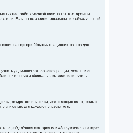
личных настройках часовой пояс на тот, в котором вы
ьзователи. Если вы не зарегистрированы, то сейчас удачный
но время на сервере. Уведомите администратора для
е узнать у администратора конференции, может ли он
к. Дополнительную информацию вы можете получить на
очки, квадратики или точки, указывающие на то, сколько
чно уникально для каждого пользователя.
ватар», «Удалённая аватара» или «Загружаемая аватара».
ьзовать аватары, свяжитесь с администратором