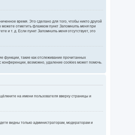
иченное время. Это сделано для того, чтобы никто другой
вы можете отметить флажком пункт
Запомнить меня
при
те и т. д. Если пункт
Запомнить меня
отсутствует, это
ие функции, такие как отслеживание прочитанных
 конференции, возможно, удаление cookies может помочь.
 щёлкните на имени пользователя вверху страницы и
будете видны только администраторам, модераторам и