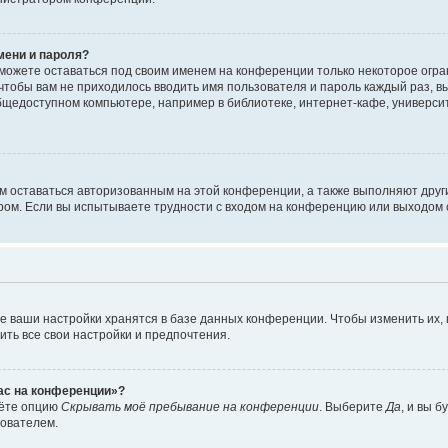
мени и пароля?
сможете оставаться под своим именем на конференции только некоторое огран
 чтобы вам не приходилось вводить имя пользователя и пароль каждый раз, 
щедоступном компьютере, например в библиотеке, интернет-кафе, университе
ам оставаться авторизованным на этой конференции, а также выполняют друг
ом. Если вы испытываете трудности с входом на конференцию или выходом с
е ваши настройки хранятся в базе данных конференции. Чтобы изменить их,
ить все свои настройки и предпочтения.
час на конференции»?
дёте опцию
Скрывать моё пребывание на конференции
. Выберите
Да
, и вы 
зователем.