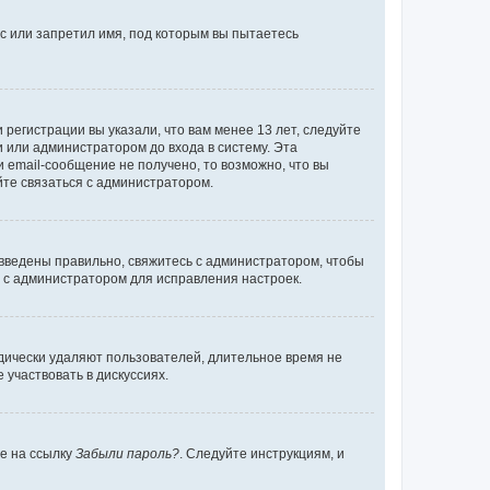
с или запретил имя, под которым вы пытаетесь
регистрации вы указали, что вам менее 13 лет, следуйте
 или администратором до входа в систему. Эта
 email-сообщение не получено, то возможно, что вы
йте связаться с администратором.
 введены правильно, свяжитесь с администратором, чтобы
ь с администратором для исправления настроек.
дически удаляют пользователей, длительное время не
участвовать в дискуссиях.
те на ссылку
Забыли пароль?
. Следуйте инструкциям, и