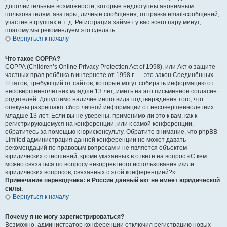
дополнительные возможности, которые недоступны анонимным
пользователям: аватары, личные сообщения, отправка email-сообщений,
участие в группах и т. д. Регистрация займёт у вас всего пару минут,
поэтому мы рекомендуем это сделать.
Вернуться к началу
Что такое COPPA?
COPPA (Children’s Online Privacy Protection Act of 1998), или Акт о защите
частных прав ребёнка в интернете от 1998 г. — это закон Соединённых
Штатов, требующий от сайтов, которые могут собирать информацию от
несовершеннолетних младше 13 лет, иметь на это письменное согласие
родителей. Допустимо наличие иного вида подтверждения того, что
опекуны разрешают сбор личной информации от несовершеннолетних
младше 13 лет. Если вы не уверены, применимо ли это к вам, как к
регистрирующемуся на конференции, или к самой конференции,
обратитесь за помощью к юрисконсульту. Обратите внимание, что phpBB
Limited администрация данной конференции не может давать
рекомендаций по правовым вопросам и не является объектом
юридических отношений, кроме указанных в ответе на вопрос «С кем
можно связаться по вопросу некорректного использования и/или
юридических вопросов, связанных с этой конференцией?».
Примечание переводчика: в России данный акт не имеет юридической
силы.
Вернуться к началу
Почему я не могу зарегистрироваться?
Возможно, администратор конференции отключил регистрацию новых