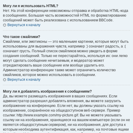
Могу ли я использовать HTML?
Нет. На этой конференции невозможны отправка и обработка HTML-кода
в сообщениях. Большая часть возможностей HTML по форматированию
сообщений может быть реализована с использованием BBCode.
Вернуться к началу
Что такое смайлики?
Смайлики, или эмотиконы — это маленькие картинки, которые могут быть
использованы для выражения чувств, например :) означает радость, а :(
означает грусть. Полный список смайликов можно увидеть в форме
создания сообщений. Только не перестарайтесь, используя их: они легко
могут сделать сообщение нечитаемым, и модератор может
отредактировать ваше сообщение или вообще удалить его.
Администратор конференции также может ограничить количество
смайликов, которое можно использовать в сообщении.
Вернуться к началу
Могу ли я добавлять изображения к сообщениям?
Да, вы можете размещать изображения в ваших сообщениях. Если
администратор разрешил добавлять вложения, вы можете загрузить
изображение на конференцию. Если нет, вы должны указать ссылку на
изображение, сохранённое на общедоступном веб-сервере. Пример
ссылки: http://www.example.com/my-picture.gif. Вы не можете указывать
ссылку ни на изображения, хранящиеся на вашем компьютере (если он не
является общедоступным сервером), ни на изображения, для доступа к
которым необходима аутентификация, как, например, на почтовые ящики