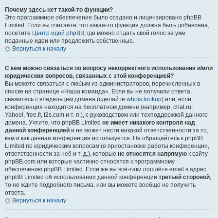
Почему здесь нет такой-то функции?
Это программное обеспечение было создано и лицензировано phpBB
Limited. Если вы считаете, что какая-то функция должна быть добавлена,
посетите
Центр идей phpBB
, где можно отдать свой голос за уже
поданные идеи или предложить собственные.
Вернуться к началу
С кем можно связаться по вопросу некорректного использования и/или
юридических вопросов, связанных с этой конференцией?
Вы можете связаться с любым из администраторов, перечисленных в
списке на странице «Наша команда». Если вы не получили ответа,
свяжитесь с владельцем домена (сделайте
whois lookup
) или, если
конференция находится на бесплатном домене (например, chat.ru,
Yahoo!, free.fr, f2s.com и т. п.), с руководством или техподдержкой данного
домена. Учтите, что phpBB Limited
не имеет никакого контроля над
данной конференцией
и не может нести никакой ответственности за то,
кем и как данная конференция используется. Не обращайтесь к phpBB
Limited по юридическим вопросам (о приостановке работы конференции,
ответственности за неё и т. д.), которые
не относятся напрямую
к сайту
phpBB.com или которые частично относятся к программному
обеспечению phpBB Limited. Если же вы всё-таки пошлёте email в адрес
phpBB Limited об использовании данной конференции
третьей стороной
,
то не ждите подробного письма, или вы можете вообще не получить
ответа.
Вернуться к началу