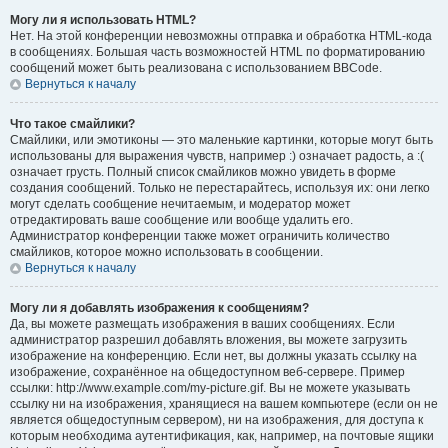
Могу ли я использовать HTML?
Нет. На этой конференции невозможны отправка и обработка HTML-кода
в сообщениях. Большая часть возможностей HTML по форматированию
сообщений может быть реализована с использованием BBCode.
Вернуться к началу
Что такое смайлики?
Смайлики, или эмотиконы — это маленькие картинки, которые могут быть
использованы для выражения чувств, например :) означает радость, а :(
означает грусть. Полный список смайликов можно увидеть в форме
создания сообщений. Только не перестарайтесь, используя их: они легко
могут сделать сообщение нечитаемым, и модератор может
отредактировать ваше сообщение или вообще удалить его.
Администратор конференции также может ограничить количество
смайликов, которое можно использовать в сообщении.
Вернуться к началу
Могу ли я добавлять изображения к сообщениям?
Да, вы можете размещать изображения в ваших сообщениях. Если
администратор разрешил добавлять вложения, вы можете загрузить
изображение на конференцию. Если нет, вы должны указать ссылку на
изображение, сохранённое на общедоступном веб-сервере. Пример
ссылки: http://www.example.com/my-picture.gif. Вы не можете указывать
ссылку ни на изображения, хранящиеся на вашем компьютере (если он не
является общедоступным сервером), ни на изображения, для доступа к
которым необходима аутентификация, как, например, на почтовые ящики