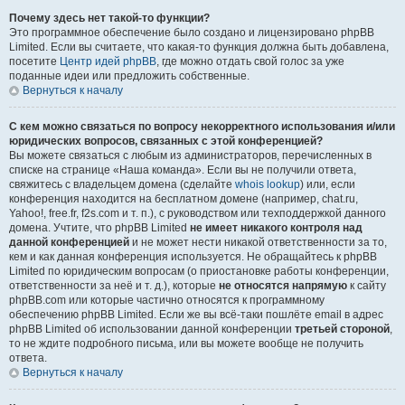
Почему здесь нет такой-то функции?
Это программное обеспечение было создано и лицензировано phpBB
Limited. Если вы считаете, что какая-то функция должна быть добавлена,
посетите
Центр идей phpBB
, где можно отдать свой голос за уже
поданные идеи или предложить собственные.
Вернуться к началу
С кем можно связаться по вопросу некорректного использования и/или
юридических вопросов, связанных с этой конференцией?
Вы можете связаться с любым из администраторов, перечисленных в
списке на странице «Наша команда». Если вы не получили ответа,
свяжитесь с владельцем домена (сделайте
whois lookup
) или, если
конференция находится на бесплатном домене (например, chat.ru,
Yahoo!, free.fr, f2s.com и т. п.), с руководством или техподдержкой данного
домена. Учтите, что phpBB Limited
не имеет никакого контроля над
данной конференцией
и не может нести никакой ответственности за то,
кем и как данная конференция используется. Не обращайтесь к phpBB
Limited по юридическим вопросам (о приостановке работы конференции,
ответственности за неё и т. д.), которые
не относятся напрямую
к сайту
phpBB.com или которые частично относятся к программному
обеспечению phpBB Limited. Если же вы всё-таки пошлёте email в адрес
phpBB Limited об использовании данной конференции
третьей стороной
,
то не ждите подробного письма, или вы можете вообще не получить
ответа.
Вернуться к началу