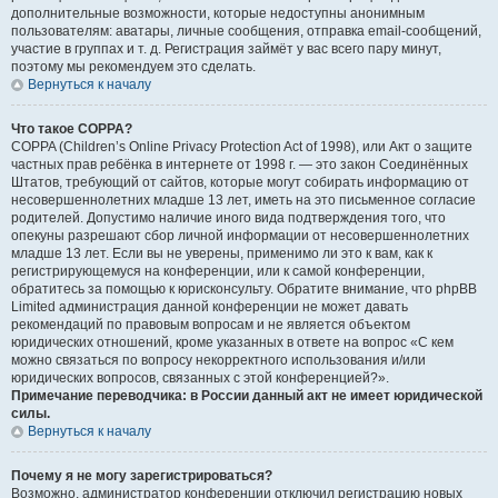
дополнительные возможности, которые недоступны анонимным
пользователям: аватары, личные сообщения, отправка email-сообщений,
участие в группах и т. д. Регистрация займёт у вас всего пару минут,
поэтому мы рекомендуем это сделать.
Вернуться к началу
Что такое COPPA?
COPPA (Children’s Online Privacy Protection Act of 1998), или Акт о защите
частных прав ребёнка в интернете от 1998 г. — это закон Соединённых
Штатов, требующий от сайтов, которые могут собирать информацию от
несовершеннолетних младше 13 лет, иметь на это письменное согласие
родителей. Допустимо наличие иного вида подтверждения того, что
опекуны разрешают сбор личной информации от несовершеннолетних
младше 13 лет. Если вы не уверены, применимо ли это к вам, как к
регистрирующемуся на конференции, или к самой конференции,
обратитесь за помощью к юрисконсульту. Обратите внимание, что phpBB
Limited администрация данной конференции не может давать
рекомендаций по правовым вопросам и не является объектом
юридических отношений, кроме указанных в ответе на вопрос «С кем
можно связаться по вопросу некорректного использования и/или
юридических вопросов, связанных с этой конференцией?».
Примечание переводчика: в России данный акт не имеет юридической
силы.
Вернуться к началу
Почему я не могу зарегистрироваться?
Возможно, администратор конференции отключил регистрацию новых