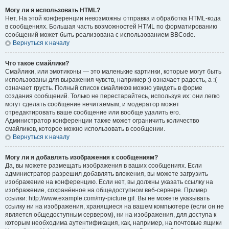
Могу ли я использовать HTML?
Нет. На этой конференции невозможны отправка и обработка HTML-кода
в сообщениях. Большая часть возможностей HTML по форматированию
сообщений может быть реализована с использованием BBCode.
Вернуться к началу
Что такое смайлики?
Смайлики, или эмотиконы — это маленькие картинки, которые могут быть
использованы для выражения чувств, например :) означает радость, а :(
означает грусть. Полный список смайликов можно увидеть в форме
создания сообщений. Только не перестарайтесь, используя их: они легко
могут сделать сообщение нечитаемым, и модератор может
отредактировать ваше сообщение или вообще удалить его.
Администратор конференции также может ограничить количество
смайликов, которое можно использовать в сообщении.
Вернуться к началу
Могу ли я добавлять изображения к сообщениям?
Да, вы можете размещать изображения в ваших сообщениях. Если
администратор разрешил добавлять вложения, вы можете загрузить
изображение на конференцию. Если нет, вы должны указать ссылку на
изображение, сохранённое на общедоступном веб-сервере. Пример
ссылки: http://www.example.com/my-picture.gif. Вы не можете указывать
ссылку ни на изображения, хранящиеся на вашем компьютере (если он не
является общедоступным сервером), ни на изображения, для доступа к
которым необходима аутентификация, как, например, на почтовые ящики