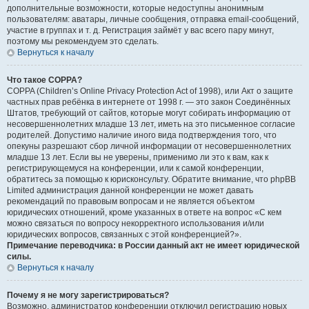
дополнительные возможности, которые недоступны анонимным
пользователям: аватары, личные сообщения, отправка email-сообщений,
участие в группах и т. д. Регистрация займёт у вас всего пару минут,
поэтому мы рекомендуем это сделать.
Вернуться к началу
Что такое COPPA?
COPPA (Children’s Online Privacy Protection Act of 1998), или Акт о защите
частных прав ребёнка в интернете от 1998 г. — это закон Соединённых
Штатов, требующий от сайтов, которые могут собирать информацию от
несовершеннолетних младше 13 лет, иметь на это письменное согласие
родителей. Допустимо наличие иного вида подтверждения того, что
опекуны разрешают сбор личной информации от несовершеннолетних
младше 13 лет. Если вы не уверены, применимо ли это к вам, как к
регистрирующемуся на конференции, или к самой конференции,
обратитесь за помощью к юрисконсульту. Обратите внимание, что phpBB
Limited администрация данной конференции не может давать
рекомендаций по правовым вопросам и не является объектом
юридических отношений, кроме указанных в ответе на вопрос «С кем
можно связаться по вопросу некорректного использования и/или
юридических вопросов, связанных с этой конференцией?».
Примечание переводчика: в России данный акт не имеет юридической
силы.
Вернуться к началу
Почему я не могу зарегистрироваться?
Возможно, администратор конференции отключил регистрацию новых