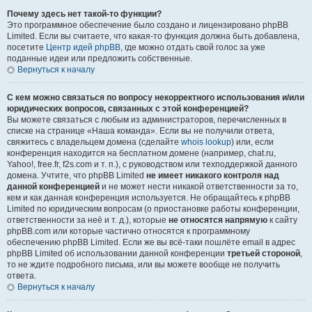
Почему здесь нет такой-то функции?
Это программное обеспечение было создано и лицензировано phpBB
Limited. Если вы считаете, что какая-то функция должна быть добавлена,
посетите
Центр идей phpBB
, где можно отдать свой голос за уже
поданные идеи или предложить собственные.
Вернуться к началу
С кем можно связаться по вопросу некорректного использования и/или
юридических вопросов, связанных с этой конференцией?
Вы можете связаться с любым из администраторов, перечисленных в
списке на странице «Наша команда». Если вы не получили ответа,
свяжитесь с владельцем домена (сделайте
whois lookup
) или, если
конференция находится на бесплатном домене (например, chat.ru,
Yahoo!, free.fr, f2s.com и т. п.), с руководством или техподдержкой данного
домена. Учтите, что phpBB Limited
не имеет никакого контроля над
данной конференцией
и не может нести никакой ответственности за то,
кем и как данная конференция используется. Не обращайтесь к phpBB
Limited по юридическим вопросам (о приостановке работы конференции,
ответственности за неё и т. д.), которые
не относятся напрямую
к сайту
phpBB.com или которые частично относятся к программному
обеспечению phpBB Limited. Если же вы всё-таки пошлёте email в адрес
phpBB Limited об использовании данной конференции
третьей стороной
,
то не ждите подробного письма, или вы можете вообще не получить
ответа.
Вернуться к началу