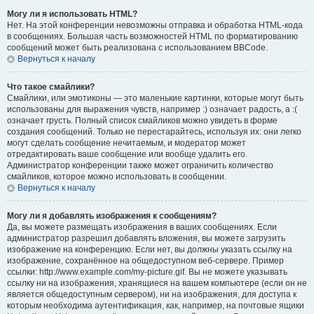
Могу ли я использовать HTML?
Нет. На этой конференции невозможны отправка и обработка HTML-кода
в сообщениях. Большая часть возможностей HTML по форматированию
сообщений может быть реализована с использованием BBCode.
Вернуться к началу
Что такое смайлики?
Смайлики, или эмотиконы — это маленькие картинки, которые могут быть
использованы для выражения чувств, например :) означает радость, а :(
означает грусть. Полный список смайликов можно увидеть в форме
создания сообщений. Только не перестарайтесь, используя их: они легко
могут сделать сообщение нечитаемым, и модератор может
отредактировать ваше сообщение или вообще удалить его.
Администратор конференции также может ограничить количество
смайликов, которое можно использовать в сообщении.
Вернуться к началу
Могу ли я добавлять изображения к сообщениям?
Да, вы можете размещать изображения в ваших сообщениях. Если
администратор разрешил добавлять вложения, вы можете загрузить
изображение на конференцию. Если нет, вы должны указать ссылку на
изображение, сохранённое на общедоступном веб-сервере. Пример
ссылки: http://www.example.com/my-picture.gif. Вы не можете указывать
ссылку ни на изображения, хранящиеся на вашем компьютере (если он не
является общедоступным сервером), ни на изображения, для доступа к
которым необходима аутентификация, как, например, на почтовые ящики