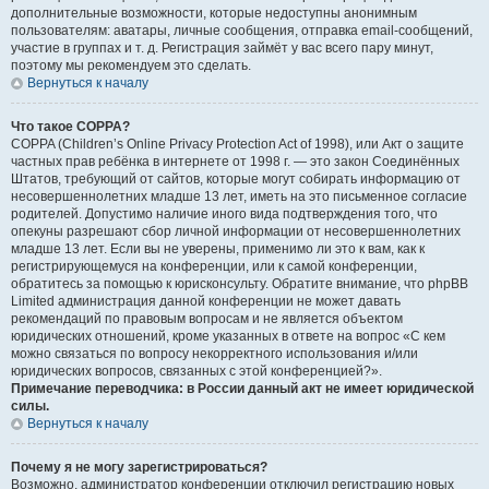
дополнительные возможности, которые недоступны анонимным
пользователям: аватары, личные сообщения, отправка email-сообщений,
участие в группах и т. д. Регистрация займёт у вас всего пару минут,
поэтому мы рекомендуем это сделать.
Вернуться к началу
Что такое COPPA?
COPPA (Children’s Online Privacy Protection Act of 1998), или Акт о защите
частных прав ребёнка в интернете от 1998 г. — это закон Соединённых
Штатов, требующий от сайтов, которые могут собирать информацию от
несовершеннолетних младше 13 лет, иметь на это письменное согласие
родителей. Допустимо наличие иного вида подтверждения того, что
опекуны разрешают сбор личной информации от несовершеннолетних
младше 13 лет. Если вы не уверены, применимо ли это к вам, как к
регистрирующемуся на конференции, или к самой конференции,
обратитесь за помощью к юрисконсульту. Обратите внимание, что phpBB
Limited администрация данной конференции не может давать
рекомендаций по правовым вопросам и не является объектом
юридических отношений, кроме указанных в ответе на вопрос «С кем
можно связаться по вопросу некорректного использования и/или
юридических вопросов, связанных с этой конференцией?».
Примечание переводчика: в России данный акт не имеет юридической
силы.
Вернуться к началу
Почему я не могу зарегистрироваться?
Возможно, администратор конференции отключил регистрацию новых