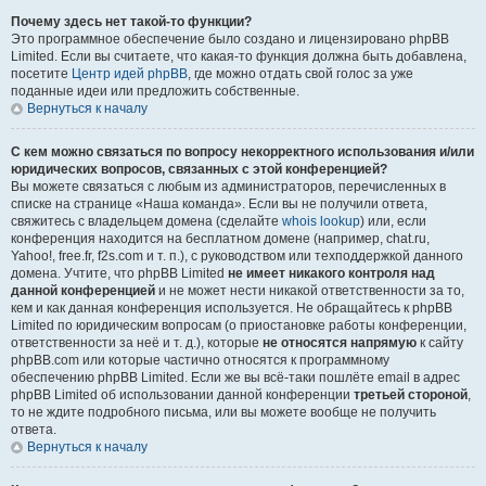
Почему здесь нет такой-то функции?
Это программное обеспечение было создано и лицензировано phpBB
Limited. Если вы считаете, что какая-то функция должна быть добавлена,
посетите
Центр идей phpBB
, где можно отдать свой голос за уже
поданные идеи или предложить собственные.
Вернуться к началу
С кем можно связаться по вопросу некорректного использования и/или
юридических вопросов, связанных с этой конференцией?
Вы можете связаться с любым из администраторов, перечисленных в
списке на странице «Наша команда». Если вы не получили ответа,
свяжитесь с владельцем домена (сделайте
whois lookup
) или, если
конференция находится на бесплатном домене (например, chat.ru,
Yahoo!, free.fr, f2s.com и т. п.), с руководством или техподдержкой данного
домена. Учтите, что phpBB Limited
не имеет никакого контроля над
данной конференцией
и не может нести никакой ответственности за то,
кем и как данная конференция используется. Не обращайтесь к phpBB
Limited по юридическим вопросам (о приостановке работы конференции,
ответственности за неё и т. д.), которые
не относятся напрямую
к сайту
phpBB.com или которые частично относятся к программному
обеспечению phpBB Limited. Если же вы всё-таки пошлёте email в адрес
phpBB Limited об использовании данной конференции
третьей стороной
,
то не ждите подробного письма, или вы можете вообще не получить
ответа.
Вернуться к началу