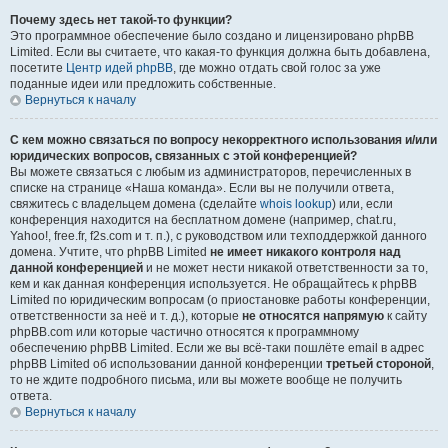
Почему здесь нет такой-то функции?
Это программное обеспечение было создано и лицензировано phpBB
Limited. Если вы считаете, что какая-то функция должна быть добавлена,
посетите
Центр идей phpBB
, где можно отдать свой голос за уже
поданные идеи или предложить собственные.
Вернуться к началу
С кем можно связаться по вопросу некорректного использования и/или
юридических вопросов, связанных с этой конференцией?
Вы можете связаться с любым из администраторов, перечисленных в
списке на странице «Наша команда». Если вы не получили ответа,
свяжитесь с владельцем домена (сделайте
whois lookup
) или, если
конференция находится на бесплатном домене (например, chat.ru,
Yahoo!, free.fr, f2s.com и т. п.), с руководством или техподдержкой данного
домена. Учтите, что phpBB Limited
не имеет никакого контроля над
данной конференцией
и не может нести никакой ответственности за то,
кем и как данная конференция используется. Не обращайтесь к phpBB
Limited по юридическим вопросам (о приостановке работы конференции,
ответственности за неё и т. д.), которые
не относятся напрямую
к сайту
phpBB.com или которые частично относятся к программному
обеспечению phpBB Limited. Если же вы всё-таки пошлёте email в адрес
phpBB Limited об использовании данной конференции
третьей стороной
,
то не ждите подробного письма, или вы можете вообще не получить
ответа.
Вернуться к началу