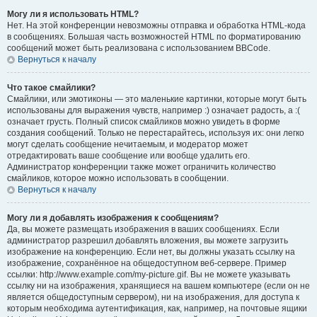
Могу ли я использовать HTML?
Нет. На этой конференции невозможны отправка и обработка HTML-кода
в сообщениях. Большая часть возможностей HTML по форматированию
сообщений может быть реализована с использованием BBCode.
Вернуться к началу
Что такое смайлики?
Смайлики, или эмотиконы — это маленькие картинки, которые могут быть
использованы для выражения чувств, например :) означает радость, а :(
означает грусть. Полный список смайликов можно увидеть в форме
создания сообщений. Только не перестарайтесь, используя их: они легко
могут сделать сообщение нечитаемым, и модератор может
отредактировать ваше сообщение или вообще удалить его.
Администратор конференции также может ограничить количество
смайликов, которое можно использовать в сообщении.
Вернуться к началу
Могу ли я добавлять изображения к сообщениям?
Да, вы можете размещать изображения в ваших сообщениях. Если
администратор разрешил добавлять вложения, вы можете загрузить
изображение на конференцию. Если нет, вы должны указать ссылку на
изображение, сохранённое на общедоступном веб-сервере. Пример
ссылки: http://www.example.com/my-picture.gif. Вы не можете указывать
ссылку ни на изображения, хранящиеся на вашем компьютере (если он не
является общедоступным сервером), ни на изображения, для доступа к
которым необходима аутентификация, как, например, на почтовые ящики