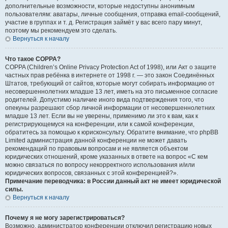
дополнительные возможности, которые недоступны анонимным
пользователям: аватары, личные сообщения, отправка email-сообщений,
участие в группах и т. д. Регистрация займёт у вас всего пару минут,
поэтому мы рекомендуем это сделать.
Вернуться к началу
Что такое COPPA?
COPPA (Children’s Online Privacy Protection Act of 1998), или Акт о защите
частных прав ребёнка в интернете от 1998 г. — это закон Соединённых
Штатов, требующий от сайтов, которые могут собирать информацию от
несовершеннолетних младше 13 лет, иметь на это письменное согласие
родителей. Допустимо наличие иного вида подтверждения того, что
опекуны разрешают сбор личной информации от несовершеннолетних
младше 13 лет. Если вы не уверены, применимо ли это к вам, как к
регистрирующемуся на конференции, или к самой конференции,
обратитесь за помощью к юрисконсульту. Обратите внимание, что phpBB
Limited администрация данной конференции не может давать
рекомендаций по правовым вопросам и не является объектом
юридических отношений, кроме указанных в ответе на вопрос «С кем
можно связаться по вопросу некорректного использования и/или
юридических вопросов, связанных с этой конференцией?».
Примечание переводчика: в России данный акт не имеет юридической
силы.
Вернуться к началу
Почему я не могу зарегистрироваться?
Возможно, администратор конференции отключил регистрацию новых