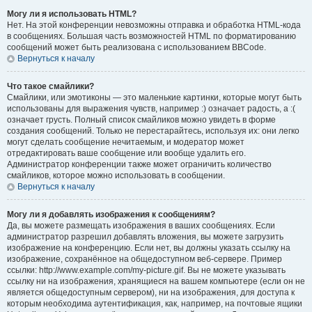
Могу ли я использовать HTML?
Нет. На этой конференции невозможны отправка и обработка HTML-кода
в сообщениях. Большая часть возможностей HTML по форматированию
сообщений может быть реализована с использованием BBCode.
Вернуться к началу
Что такое смайлики?
Смайлики, или эмотиконы — это маленькие картинки, которые могут быть
использованы для выражения чувств, например :) означает радость, а :(
означает грусть. Полный список смайликов можно увидеть в форме
создания сообщений. Только не перестарайтесь, используя их: они легко
могут сделать сообщение нечитаемым, и модератор может
отредактировать ваше сообщение или вообще удалить его.
Администратор конференции также может ограничить количество
смайликов, которое можно использовать в сообщении.
Вернуться к началу
Могу ли я добавлять изображения к сообщениям?
Да, вы можете размещать изображения в ваших сообщениях. Если
администратор разрешил добавлять вложения, вы можете загрузить
изображение на конференцию. Если нет, вы должны указать ссылку на
изображение, сохранённое на общедоступном веб-сервере. Пример
ссылки: http://www.example.com/my-picture.gif. Вы не можете указывать
ссылку ни на изображения, хранящиеся на вашем компьютере (если он не
является общедоступным сервером), ни на изображения, для доступа к
которым необходима аутентификация, как, например, на почтовые ящики