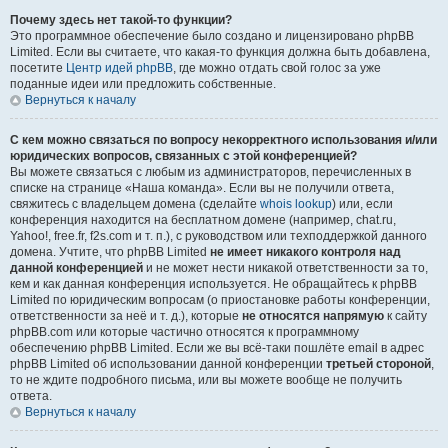
Почему здесь нет такой-то функции?
Это программное обеспечение было создано и лицензировано phpBB
Limited. Если вы считаете, что какая-то функция должна быть добавлена,
посетите
Центр идей phpBB
, где можно отдать свой голос за уже
поданные идеи или предложить собственные.
Вернуться к началу
С кем можно связаться по вопросу некорректного использования и/или
юридических вопросов, связанных с этой конференцией?
Вы можете связаться с любым из администраторов, перечисленных в
списке на странице «Наша команда». Если вы не получили ответа,
свяжитесь с владельцем домена (сделайте
whois lookup
) или, если
конференция находится на бесплатном домене (например, chat.ru,
Yahoo!, free.fr, f2s.com и т. п.), с руководством или техподдержкой данного
домена. Учтите, что phpBB Limited
не имеет никакого контроля над
данной конференцией
и не может нести никакой ответственности за то,
кем и как данная конференция используется. Не обращайтесь к phpBB
Limited по юридическим вопросам (о приостановке работы конференции,
ответственности за неё и т. д.), которые
не относятся напрямую
к сайту
phpBB.com или которые частично относятся к программному
обеспечению phpBB Limited. Если же вы всё-таки пошлёте email в адрес
phpBB Limited об использовании данной конференции
третьей стороной
,
то не ждите подробного письма, или вы можете вообще не получить
ответа.
Вернуться к началу