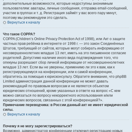
дополнительные возможности, которые недоступны анонимным
пользователям: аватары, личные сообщения, отправка email-сообщений,
участие в группах и т. д. Регистрация займёт у вас всего пару минут,
поэтому мы рекомендуем это сделать.
Вернуться к началу
Что такое COPPA?
COPPA (Children’s Online Privacy Protection Act of 1998), или Акт о защите
частных прав ребёнка в интернете от 1998 г. — это закон Соединённых
Штатов, требующий от сайтов, которые могут собирать информацию от
несовершеннолетних младше 13 лет, иметь на это письменное согласие
родителей. Допустимо наличие иного вида подтверждения того, что
опекуны разрешают сбор личной информации от несовершеннолетних
младше 13 лет. Если вы не уверены, применимо ли это к вам, как к
регистрирующемуся на конференции, или к самой конференции,
обратитесь за помощью к юрисконсульту. Обратите внимание, что phpBB
Limited администрация данной конференции не может давать
рекомендаций по правовым вопросам и не является объектом
юридических отношений, кроме указанных в ответе на вопрос «С кем
можно связаться по вопросу некорректного использования и/или
юридических вопросов, связанных с этой конференцией?».
Примечание переводчика: в России данный акт не имеет юридической
силы.
Вернуться к началу
Почему я не могу зарегистрироваться?
Возможно, администратор конференции отключил регистрацию новых