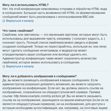
Могу ли я использовать HTML?
Нет. На этой конференции невозможны отправка и обработка HTML-кода
в сообщениях. Большая часть возможностей HTML по форматированию
сообщений может быть реализована с использованием BBCode.
Вернуться к началу
Что такое смайлики?
Смайлики, или эмотиконы — это маленькие картинки, которые могут быть
использованы для выражения чувств, например :) означает радость, а :(
означает грусть. Полный список смайликов можно увидеть в форме
создания сообщений. Только не перестарайтесь, используя их: они легко
могут сделать сообщение нечитаемым, и модератор может
отредактировать ваше сообщение или вообще удалить его.
Администратор конференции также может ограничить количество
смайликов, которое можно использовать в сообщении.
Вернуться к началу
Могу ли я добавлять изображения к сообщениям?
Да, вы можете размещать изображения в ваших сообщениях. Если
администратор разрешил добавлять вложения, вы можете загрузить
изображение на конференцию. Если нет, вы должны указать ссылку на
изображение, сохранённое на общедоступном веб-сервере. Пример
ссылки: http://www.example.com/my-picture.gif. Вы не можете указывать
ссылку ни на изображения, хранящиеся на вашем компьютере (если он не
является общедоступным сервером), ни на изображения, для доступа к
которым необходима аутентификация, как, например, на почтовые ящики