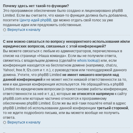
Почему здесь нет такой-то функции?
Это программное обеспечение было создано и лицензировано phpBB
Limited. Если вы считаете, что какая-то функция должна быть добавлена,
посетите
Центр идей phpBB
, где можно отдать свой голос за уже
поданные идеи или предложить собственные.
Вернуться к началу
С кем можно связаться по вопросу некорректного использования и/или
юридических вопросов, связанных с этой конференцией?
Вы можете связаться с любым из администраторов, перечисленных в
списке на странице «Наша команда». Если вы не получили ответа,
свяжитесь с владельцем домена (сделайте
whois lookup
) или, если
конференция находится на бесплатном домене (например, chat.ru,
Yahoo!, free.fr, f2s.com и т. п.), с руководством или техподдержкой данного
домена. Учтите, что phpBB Limited
не имеет никакого контроля над
данной конференцией
и не может нести никакой ответственности за то,
кем и как данная конференция используется. Не обращайтесь к phpBB
Limited по юридическим вопросам (о приостановке работы конференции,
ответственности за неё и т. д.), которые
не относятся напрямую
к сайту
phpBB.com или которые частично относятся к программному
обеспечению phpBB Limited. Если же вы всё-таки пошлёте email в адрес
phpBB Limited об использовании данной конференции
третьей стороной
,
то не ждите подробного письма, или вы можете вообще не получить
ответа.
Вернуться к началу