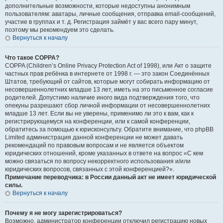
дополнительные возможности, которые недоступны анонимным
пользователям: аватары, личные сообщения, отправка email-сообщений,
участие в группах и т. д. Регистрация займёт у вас всего пару минут,
поэтому мы рекомендуем это сделать.
Вернуться к началу
Что такое COPPA?
COPPA (Children’s Online Privacy Protection Act of 1998), или Акт о защите
частных прав ребёнка в интернете от 1998 г. — это закон Соединённых
Штатов, требующий от сайтов, которые могут собирать информацию от
несовершеннолетних младше 13 лет, иметь на это письменное согласие
родителей. Допустимо наличие иного вида подтверждения того, что
опекуны разрешают сбор личной информации от несовершеннолетних
младше 13 лет. Если вы не уверены, применимо ли это к вам, как к
регистрирующемуся на конференции, или к самой конференции,
обратитесь за помощью к юрисконсульту. Обратите внимание, что phpBB
Limited администрация данной конференции не может давать
рекомендаций по правовым вопросам и не является объектом
юридических отношений, кроме указанных в ответе на вопрос «С кем
можно связаться по вопросу некорректного использования и/или
юридических вопросов, связанных с этой конференцией?».
Примечание переводчика: в России данный акт не имеет юридической
силы.
Вернуться к началу
Почему я не могу зарегистрироваться?
Возможно, администратор конференции отключил регистрацию новых