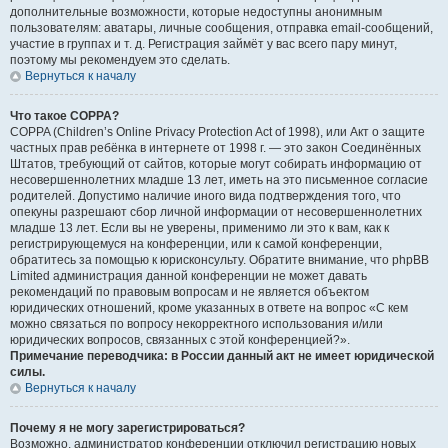
дополнительные возможности, которые недоступны анонимным
пользователям: аватары, личные сообщения, отправка email-сообщений,
участие в группах и т. д. Регистрация займёт у вас всего пару минут,
поэтому мы рекомендуем это сделать.
Вернуться к началу
Что такое COPPA?
COPPA (Children’s Online Privacy Protection Act of 1998), или Акт о защите
частных прав ребёнка в интернете от 1998 г. — это закон Соединённых
Штатов, требующий от сайтов, которые могут собирать информацию от
несовершеннолетних младше 13 лет, иметь на это письменное согласие
родителей. Допустимо наличие иного вида подтверждения того, что
опекуны разрешают сбор личной информации от несовершеннолетних
младше 13 лет. Если вы не уверены, применимо ли это к вам, как к
регистрирующемуся на конференции, или к самой конференции,
обратитесь за помощью к юрисконсульту. Обратите внимание, что phpBB
Limited администрация данной конференции не может давать
рекомендаций по правовым вопросам и не является объектом
юридических отношений, кроме указанных в ответе на вопрос «С кем
можно связаться по вопросу некорректного использования и/или
юридических вопросов, связанных с этой конференцией?».
Примечание переводчика: в России данный акт не имеет юридической
силы.
Вернуться к началу
Почему я не могу зарегистрироваться?
Возможно, администратор конференции отключил регистрацию новых