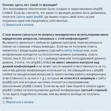
Почему здесь нет такой-то функции?
Это программное обеспечение было создано и лицензировано phpBB
Limited. Если вы считаете, что какая-то функция должна быть добавлена,
посетите
Центр идей phpBB
, где можно отдать свой голос за уже
поданные идеи или предложить собственные.
Вернуться к началу
С кем можно связаться по вопросу некорректного использования и/или
юридических вопросов, связанных с этой конференцией?
Вы можете связаться с любым из администраторов, перечисленных в
списке на странице «Наша команда». Если вы не получили ответа,
свяжитесь с владельцем домена (сделайте
whois lookup
) или, если
конференция находится на бесплатном домене (например, chat.ru,
Yahoo!, free.fr, f2s.com и т. п.), с руководством или техподдержкой данного
домена. Учтите, что phpBB Limited
не имеет никакого контроля над
данной конференцией
и не может нести никакой ответственности за то,
кем и как данная конференция используется. Не обращайтесь к phpBB
Limited по юридическим вопросам (о приостановке работы конференции,
ответственности за неё и т. д.), которые
не относятся напрямую
к сайту
phpBB.com или которые частично относятся к программному
обеспечению phpBB Limited. Если же вы всё-таки пошлёте email в адрес
phpBB Limited об использовании данной конференции
третьей стороной
,
то не ждите подробного письма, или вы можете вообще не получить
ответа.
Вернуться к началу