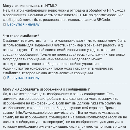
Могу ли я использовать HTML?
Нет. На этой конференции невозможны отправка и обработка HTML-кода
в сообщениях. Большая часть возможностей HTML по форматированию
сообщений может быть реализована с использованием BBCode.
Вернуться к началу
Что такое смайлики?
Смайлики, или эмотиконы — это маленькие картинки, которые могут быть
использованы для выражения чувств, например :) означает радость, а :(
означает грусть. Полный список смайликов можно увидеть в форме
создания сообщений. Только не перестарайтесь, используя их: они легко
могут сделать сообщение нечитаемым, и модератор может
отредактировать ваше сообщение или вообще удалить его.
Администратор конференции также может ограничить количество
смайликов, которое можно использовать в сообщении.
Вернуться к началу
Могу ли я добавлять изображения к сообщениям?
Да, вы можете размещать изображения в ваших сообщениях. Если
администратор разрешил добавлять вложения, вы можете загрузить
изображение на конференцию. Если нет, вы должны указать ссылку на
изображение, сохранённое на общедоступном веб-сервере. Пример
ссылки: http://www.example.com/my-picture.gif. Вы не можете указывать
ссылку ни на изображения, хранящиеся на вашем компьютере (если он не
является общедоступным сервером), ни на изображения, для доступа к
которым необходима аутентификация, как, например, на почтовые ящики