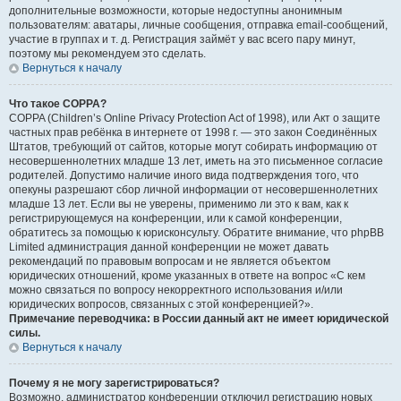
дополнительные возможности, которые недоступны анонимным
пользователям: аватары, личные сообщения, отправка email-сообщений,
участие в группах и т. д. Регистрация займёт у вас всего пару минут,
поэтому мы рекомендуем это сделать.
Вернуться к началу
Что такое COPPA?
COPPA (Children’s Online Privacy Protection Act of 1998), или Акт о защите
частных прав ребёнка в интернете от 1998 г. — это закон Соединённых
Штатов, требующий от сайтов, которые могут собирать информацию от
несовершеннолетних младше 13 лет, иметь на это письменное согласие
родителей. Допустимо наличие иного вида подтверждения того, что
опекуны разрешают сбор личной информации от несовершеннолетних
младше 13 лет. Если вы не уверены, применимо ли это к вам, как к
регистрирующемуся на конференции, или к самой конференции,
обратитесь за помощью к юрисконсульту. Обратите внимание, что phpBB
Limited администрация данной конференции не может давать
рекомендаций по правовым вопросам и не является объектом
юридических отношений, кроме указанных в ответе на вопрос «С кем
можно связаться по вопросу некорректного использования и/или
юридических вопросов, связанных с этой конференцией?».
Примечание переводчика: в России данный акт не имеет юридической
силы.
Вернуться к началу
Почему я не могу зарегистрироваться?
Возможно, администратор конференции отключил регистрацию новых