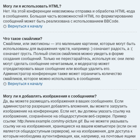
Могу ли я использовать HTML?
Нет. На этой конференции невозможны отправка и обработка HTML-кода
в сообщениях. Большая часть возможностей HTML по форматированию
сообщений может быть реализована с использованием BBCode.
Вернуться к началу
Что такое смайлики?
Смайлики, или эмотиконы — это маленькие картинки, которые могут быть
использованы для выражения чувств, например :) означает радость, а :(
означает грусть. Полный список смайликов можно увидеть в форме
создания сообщений. Только не перестарайтесь, используя их: они легко
могут сделать сообщение нечитаемым, и модератор может
отредактировать ваше сообщение или вообще удалить его.
Администратор конференции также может ограничить количество
смайликов, которое можно использовать в сообщении.
Вернуться к началу
Могу ли я добавлять изображения к сообщениям?
Да, вы можете размещать изображения в ваших сообщениях. Если
администратор разрешил добавлять вложения, вы можете загрузить
изображение на конференцию. Если нет, вы должны указать ссылку на
изображение, сохранённое на общедоступном веб-сервере. Пример
ссылки: http://www.example.com/my-picture.gif. Вы не можете указывать
ссылку ни на изображения, хранящиеся на вашем компьютере (если он не
является общедоступным сервером), ни на изображения, для доступа к
которым необходима аутентификация, как, например, на почтовые ящики