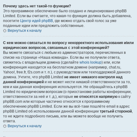
Почему здесь нет такой-то функции?
Это программное обеспечение было создано и лицензировано phpBB
Limited. Если вы считаете, что какая-то функция должна быть добавлена,
посетите
Центр идей phpBB
, где можно отдать свой голос за уже
поданные идеи или предложить собственные.
Вернуться к началу
С кем можно связаться по вопросу некорректного использования и/или
юридических вопросов, связанных с этой конференцией?
Вы можете связаться с любым из администраторов, перечисленных в
списке на странице «Наша команда». Если вы не получили ответа,
свяжитесь с владельцем домена (сделайте
whois lookup
) или, если
конференция находится на бесплатном домене (например, chat.ru,
Yahoo!, free.fr, f2s.com и т. п.), с руководством или техподдержкой данного
домена. Учтите, что phpBB Limited
не имеет никакого контроля над
данной конференцией
и не может нести никакой ответственности за то,
кем и как данная конференция используется. Не обращайтесь к phpBB
Limited по юридическим вопросам (о приостановке работы конференции,
ответственности за неё и т. д.), которые
не относятся напрямую
к сайту
phpBB.com или которые частично относятся к программному
обеспечению phpBB Limited. Если же вы всё-таки пошлёте email в адрес
phpBB Limited об использовании данной конференции
третьей стороной
,
то не ждите подробного письма, или вы можете вообще не получить
ответа.
Вернуться к началу