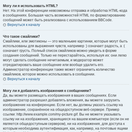
Могу ли я использовать HTML?
Нет. На этой конференции невозможны отправка и обработка HTML-кода
в сообщениях. Большая часть возможностей HTML по форматированию
сообщений может быть реализована с использованием BBCode.
Вернуться к началу
Что такое смайлики?
Смайлики, или эмотиконы — это маленькие картинки, которые могут быть
использованы для выражения чувств, например :) означает радость, а :(
означает грусть. Полный список смайликов можно увидеть в форме
создания сообщений. Только не перестарайтесь, используя их: они легко
могут сделать сообщение нечитаемым, и модератор может
отредактировать ваше сообщение или вообще удалить его.
Администратор конференции также может ограничить количество
смайликов, которое можно использовать в сообщении.
Вернуться к началу
Могу ли я добавлять изображения к сообщениям?
Да, вы можете размещать изображения в ваших сообщениях. Если
администратор разрешил добавлять вложения, вы можете загрузить
изображение на конференцию. Если нет, вы должны указать ссылку на
изображение, сохранённое на общедоступном веб-сервере. Пример
ссылки: http://www.example.com/my-picture.gif. Вы не можете указывать
ссылку ни на изображения, хранящиеся на вашем компьютере (если он не
является общедоступным сервером), ни на изображения, для доступа к
которым необходима аутентификация, как, например, на почтовые ящики