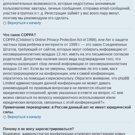
дополнительные возможности, которые недоступны анонимным
пользователям: аватары, личные сообщения, отправка email-сообщений,
участие в группах и т. д. Регистрация займёт у вас всего пару минут,
поэтому мы рекомендуем это сделать.
Вернуться к началу
Что такое COPPA?
COPPA (Children’s Online Privacy Protection Act of 1998), или Акт о защите
частных прав ребёнка в интернете от 1998 г. — это закон Соединённых
Штатов, требующий от сайтов, которые могут собирать информацию от
несовершеннолетних младше 13 лет, иметь на это письменное согласие
родителей. Допустимо наличие иного вида подтверждения того, что
опекуны разрешают сбор личной информации от несовершеннолетних
младше 13 лет. Если вы не уверены, применимо ли это к вам, как к
регистрирующемуся на конференции, или к самой конференции,
обратитесь за помощью к юрисконсульту. Обратите внимание, что phpBB
Limited администрация данной конференции не может давать
рекомендаций по правовым вопросам и не является объектом
юридических отношений, кроме указанных в ответе на вопрос «С кем
можно связаться по вопросу некорректного использования и/или
юридических вопросов, связанных с этой конференцией?».
Примечание переводчика: в России данный акт не имеет юридической
силы.
Вернуться к началу
Почему я не могу зарегистрироваться?
Возможно, администратор конференции отключил регистрацию новых