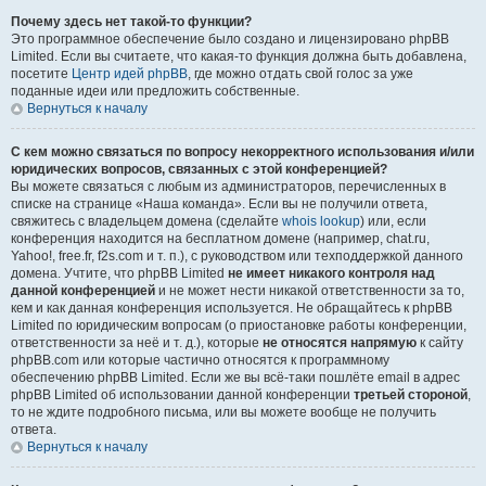
Почему здесь нет такой-то функции?
Это программное обеспечение было создано и лицензировано phpBB
Limited. Если вы считаете, что какая-то функция должна быть добавлена,
посетите
Центр идей phpBB
, где можно отдать свой голос за уже
поданные идеи или предложить собственные.
Вернуться к началу
С кем можно связаться по вопросу некорректного использования и/или
юридических вопросов, связанных с этой конференцией?
Вы можете связаться с любым из администраторов, перечисленных в
списке на странице «Наша команда». Если вы не получили ответа,
свяжитесь с владельцем домена (сделайте
whois lookup
) или, если
конференция находится на бесплатном домене (например, chat.ru,
Yahoo!, free.fr, f2s.com и т. п.), с руководством или техподдержкой данного
домена. Учтите, что phpBB Limited
не имеет никакого контроля над
данной конференцией
и не может нести никакой ответственности за то,
кем и как данная конференция используется. Не обращайтесь к phpBB
Limited по юридическим вопросам (о приостановке работы конференции,
ответственности за неё и т. д.), которые
не относятся напрямую
к сайту
phpBB.com или которые частично относятся к программному
обеспечению phpBB Limited. Если же вы всё-таки пошлёте email в адрес
phpBB Limited об использовании данной конференции
третьей стороной
,
то не ждите подробного письма, или вы можете вообще не получить
ответа.
Вернуться к началу