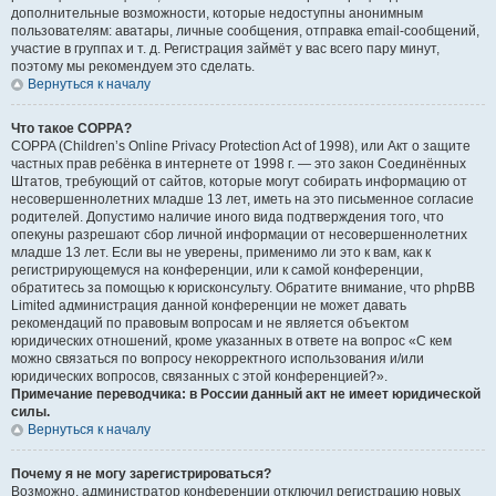
дополнительные возможности, которые недоступны анонимным
пользователям: аватары, личные сообщения, отправка email-сообщений,
участие в группах и т. д. Регистрация займёт у вас всего пару минут,
поэтому мы рекомендуем это сделать.
Вернуться к началу
Что такое COPPA?
COPPA (Children’s Online Privacy Protection Act of 1998), или Акт о защите
частных прав ребёнка в интернете от 1998 г. — это закон Соединённых
Штатов, требующий от сайтов, которые могут собирать информацию от
несовершеннолетних младше 13 лет, иметь на это письменное согласие
родителей. Допустимо наличие иного вида подтверждения того, что
опекуны разрешают сбор личной информации от несовершеннолетних
младше 13 лет. Если вы не уверены, применимо ли это к вам, как к
регистрирующемуся на конференции, или к самой конференции,
обратитесь за помощью к юрисконсульту. Обратите внимание, что phpBB
Limited администрация данной конференции не может давать
рекомендаций по правовым вопросам и не является объектом
юридических отношений, кроме указанных в ответе на вопрос «С кем
можно связаться по вопросу некорректного использования и/или
юридических вопросов, связанных с этой конференцией?».
Примечание переводчика: в России данный акт не имеет юридической
силы.
Вернуться к началу
Почему я не могу зарегистрироваться?
Возможно, администратор конференции отключил регистрацию новых