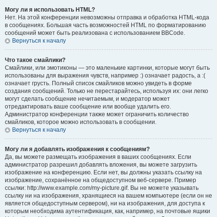
Могу ли я использовать HTML?
Нет. На этой конференции невозможны отправка и обработка HTML-кода
в сообщениях. Большая часть возможностей HTML по форматированию
сообщений может быть реализована с использованием BBCode.
Вернуться к началу
Что такое смайлики?
Смайлики, или эмотиконы — это маленькие картинки, которые могут быть
использованы для выражения чувств, например :) означает радость, а :(
означает грусть. Полный список смайликов можно увидеть в форме
создания сообщений. Только не перестарайтесь, используя их: они легко
могут сделать сообщение нечитаемым, и модератор может
отредактировать ваше сообщение или вообще удалить его.
Администратор конференции также может ограничить количество
смайликов, которое можно использовать в сообщении.
Вернуться к началу
Могу ли я добавлять изображения к сообщениям?
Да, вы можете размещать изображения в ваших сообщениях. Если
администратор разрешил добавлять вложения, вы можете загрузить
изображение на конференцию. Если нет, вы должны указать ссылку на
изображение, сохранённое на общедоступном веб-сервере. Пример
ссылки: http://www.example.com/my-picture.gif. Вы не можете указывать
ссылку ни на изображения, хранящиеся на вашем компьютере (если он не
является общедоступным сервером), ни на изображения, для доступа к
которым необходима аутентификация, как, например, на почтовые ящики