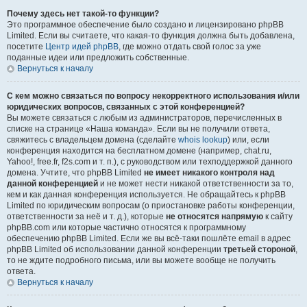
Почему здесь нет такой-то функции?
Это программное обеспечение было создано и лицензировано phpBB
Limited. Если вы считаете, что какая-то функция должна быть добавлена,
посетите
Центр идей phpBB
, где можно отдать свой голос за уже
поданные идеи или предложить собственные.
Вернуться к началу
С кем можно связаться по вопросу некорректного использования и/или
юридических вопросов, связанных с этой конференцией?
Вы можете связаться с любым из администраторов, перечисленных в
списке на странице «Наша команда». Если вы не получили ответа,
свяжитесь с владельцем домена (сделайте
whois lookup
) или, если
конференция находится на бесплатном домене (например, chat.ru,
Yahoo!, free.fr, f2s.com и т. п.), с руководством или техподдержкой данного
домена. Учтите, что phpBB Limited
не имеет никакого контроля над
данной конференцией
и не может нести никакой ответственности за то,
кем и как данная конференция используется. Не обращайтесь к phpBB
Limited по юридическим вопросам (о приостановке работы конференции,
ответственности за неё и т. д.), которые
не относятся напрямую
к сайту
phpBB.com или которые частично относятся к программному
обеспечению phpBB Limited. Если же вы всё-таки пошлёте email в адрес
phpBB Limited об использовании данной конференции
третьей стороной
,
то не ждите подробного письма, или вы можете вообще не получить
ответа.
Вернуться к началу