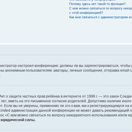
Почему здесь нет такой-то функции?
С кем можно связаться по вопросу неко
с этой конференцией?
Как мне связаться с администратором 
дминистратор настроил конференцию: должны ли вы зарегистрироваться, чтобы
 анонимным пользователям: аватары, личные сообщения, отправка email-сооб
.
 или Акт о защите частных прав ребёнка в интернете от 1998 г. — это закон Со
т, иметь на это письменное согласие родителей. Допустимо наличие иного
 Если вы не уверены, применимо ли это к вам, как к регистрирующемуся на 
Limited администрация данной конференции не может давать рекомендаций 
ос «С кем можно связаться по вопросу некорректного использования и/или ю
т юридической силы.