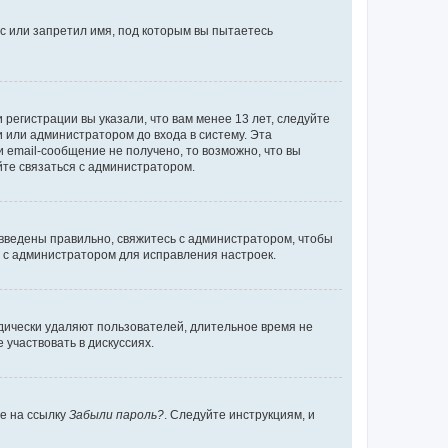
с или запретил имя, под которым вы пытаетесь
регистрации вы указали, что вам менее 13 лет, следуйте
 или администратором до входа в систему. Эта
 email-сообщение не получено, то возможно, что вы
йте связаться с администратором.
 введены правильно, свяжитесь с администратором, чтобы
ь с администратором для исправления настроек.
дически удаляют пользователей, длительное время не
участвовать в дискуссиях.
те на ссылку
Забыли пароль?
. Следуйте инструкциям, и