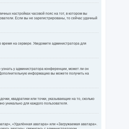
личных настройках часовой пояс на тот, в котором вы
ьзователи. Если вы не зарегистрированы, то сейчас удачный
но время на сервере. Уведомите администратора для
е узнать у администратора конференции, может ли он
к. Дополнительную информацию вы можете получить на
очки, квадратики или точки, указывающие на то, сколько
чно уникально для каждого пользователя.
ватар», «Удалённая аватара» или «Загружаемая аватара».
ьзовать аватары, свяжитесь с администратором