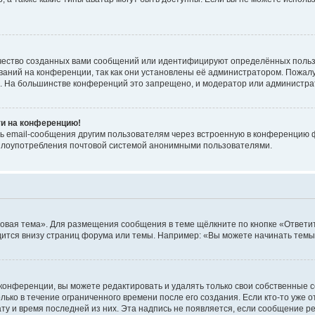
чество созданных вами сообщений или идентифицируют определённых польз
аний на конференции, так как они установлены её администратором. Пожал
е. На большинстве конференций это запрещено, и модератор или администра
ти на конференцию!
ь email-сообщения другим пользователям через встроенную в конференцию ф
ь злоупотребления почтовой системой анонимными пользователями.
овая тема». Для размещения сообщения в теме щёлкните по кнопке «Ответит
ится внизу страниц форума или темы. Например: «Вы можете начинать темы»
конференции, вы можете редактировать и удалять только свои собственные 
ько в течение ограниченного времени после его создания. Если кто-то уже 
дату и время последней из них. Эта надпись не появляется, если сообщение 