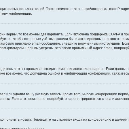
ию новых пользователей. Также возможно, что он заблокировал ваш IP-адре
атору конференции.
они верны, то возможны два варианта. Если включена поддержка COPPA и при 
уется, чтобы все новые учётные записи были активированы пользователями
ам было прислано email-сообщение, следуйте полученным инструкциям. Если
пам-фильтром. Если вы уверены, что ввели правильный адрес email, попробу
едитесь, что вы правильно вводите имя пользователя и пароль. Если данные
Также возможно, что допущена ошибка в конфигурации конференции, свяжитес
вал или удалил вашу учётную запись. Кроме того, многие конференции перио
ных. Если это произошло, попробуйте зарегистрироваться снова и активнее 
егко получить новый. Перейдите на страницу входа на конференцию и щёлкни
инистратором конференции.