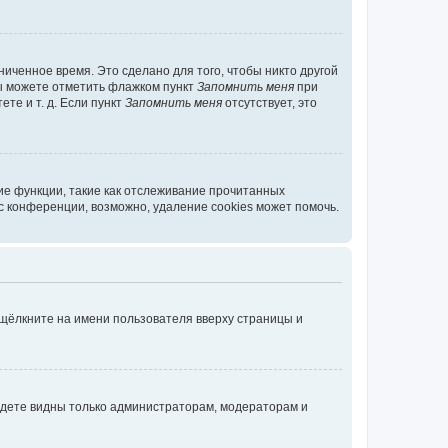
иченное время. Это сделано для того, чтобы никто другой
вы можете отметить флажком пункт
Запомнить меня
при
те и т. д. Если пункт
Запомнить меня
отсутствует, это
ие функции, такие как отслеживание прочитанных
 конференции, возможно, удаление cookies может помочь.
 щёлкните на имени пользователя вверху страницы и
будете видны только администраторам, модераторам и