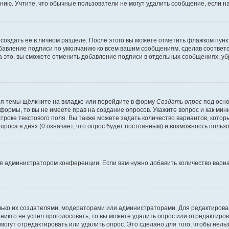
ию. Учтите, что обычные пользователи не могут удалить сообщение, если на 
создать её в личном разделе. После этого вы можете отметить флажком пун
обавление подписи по умолчанию ко всем вашим сообщениям, сделав соотве
а это, вы сможете отменить добавление подписи в отдельных сообщениях, у
я темы щёлкните на вкладке или перейдите в форму
Создать опрос
под осно
 формы, то вы не имеете прав на создание опросов. Укажите вопрос и как ми
троке текстового поля. Вы также можете задать количество вариантов, котор
оса в днях (0 означает, что опрос будет постоянным) и возможность пользо
я администратором конференции. Если вам нужно добавить количество вари
только их создателями, модераторами или администраторами. Для редактиров
 никто не успел проголосовать, то вы можете удалить опрос или отредактиров
огут отредактировать или удалить опрос. Это сделано для того, чтобы нель