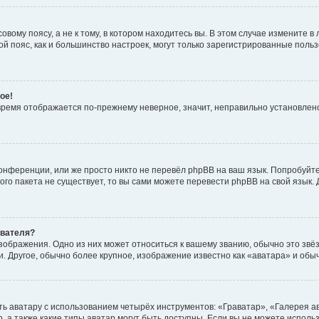
вому поясу, а не к тому, в котором находитесь вы. В этом случае измените в 
овой пояс, как и большинство настроек, могут только зарегистрированные пол
ое!
о время отображается по-прежнему неверное, значит, неправильно установле
онференции, или же просто никто не перевёл phpBB на ваш язык. Попробуйт
вого пакета не существует, то вы сами можете перевести phpBB на свой язы
ователя?
зображения. Одно из них может относиться к вашему званию, обычно это звёзд
. Другое, обычно более крупное, изображение известно как «аватара» и обы
ь аватару с использованием четырёх инструментов: «Граватар», «Галерея а
, а также какие типы аватар могут быть доступны. Если вы не можете испол