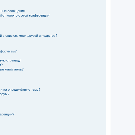
чные сообщения!
 от кого-то с этой конференции!
й в списках моих друзей и недругов?
и форумам?
стую страницу!
и?
ные мной темы?
ься на определённую тему?
форум?
ференции?