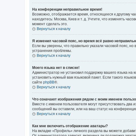
На конференции неправильное время!
Возможно, отображается время, относящееся к другому часо
находитесь: Москва, Киев и т. д. Учтите, что изменять час
момент сделать это.
Вернуться к началу
Я изменил часовой пояс, но время всё равно неправильн
Если вы уверены, что правильно указали часовой пояс, н
устранения проблемы.
Вернуться к началу
Моего языка нет в списке!
Администратор не установил поддержку вашего языка на к
установить нужный вам языковой пакет. Если такого языко
сайте
phpBB
®.
Вернуться к началу
Что означают изображения рядом с моим именем польз
Вместе с именем пользователя могут присутствовать два и
сообщений вы оставили, или на ваш статус на конференции
Вернуться к началу
Как мне включить отображение аватары?
На вкладке «Профиль» личного раздела вы можете добавит
От администратора зависит, включена ли поддержка аватар