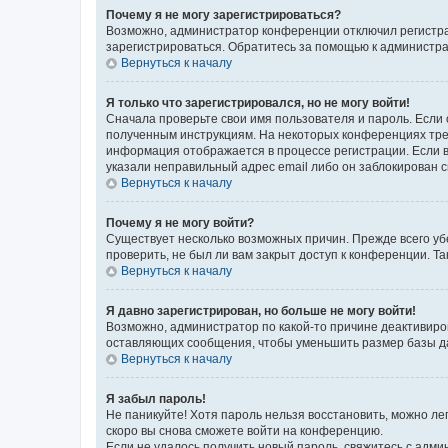
Почему я не могу зарегистрироваться?
Возможно, администратор конференции отключил регистрац
зарегистрироваться. Обратитесь за помощью к администр
Вернуться к началу
Я только что зарегистрировался, но не могу войти!
Сначала проверьте свои имя пользователя и пароль. Если 
полученным инструкциям. На некоторых конференциях треб
информация отображается в процессе регистрации. Если в
указали неправильный адрес email либо он заблокирован с
Вернуться к началу
Почему я не могу войти?
Существует несколько возможных причин. Прежде всего уб
проверить, не был ли вам закрыт доступ к конференции. 
Вернуться к началу
Я давно зарегистрирован, но больше не могу войти!
Возможно, администратор по какой-то причине деактивиро
оставляющих сообщения, чтобы уменьшить размер базы дан
Вернуться к началу
Я забыл пароль!
Не паникуйте! Хотя пароль нельзя восстановить, можно л
скоро вы снова сможете войти на конференцию.
Если не удалось получить новый пароль, свяжитесь с адм