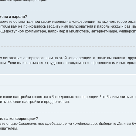
мени и пароля?
сможете оставаться под своим именем на конференции только некоторое огран
 чтобы вам не приходилось вводить имя пользователя и пароль каждый раз, 
щедоступном компьютере, например в библиотеке, интернет-кафе, университе
ам оставаться авторизованным на этой конференции, а также выполняют друг
ом. Если вы испытываете трудности с входом на конференцию или выходом с
е ваши настройки хранятся в базе данных конференции. Чтобы изменить их,
ить все свои настройки и предпочтения.
час на конференции»?
дёте опцию
Скрывать моё пребывание на конференции
. Выберите
Да
, и вы 
зователем.