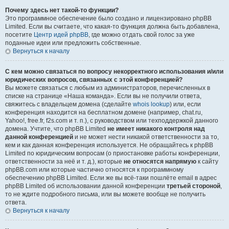
Почему здесь нет такой-то функции?
Это программное обеспечение было создано и лицензировано phpBB
Limited. Если вы считаете, что какая-то функция должна быть добавлена,
посетите
Центр идей phpBB
, где можно отдать свой голос за уже
поданные идеи или предложить собственные.
Вернуться к началу
С кем можно связаться по вопросу некорректного использования и/или
юридических вопросов, связанных с этой конференцией?
Вы можете связаться с любым из администраторов, перечисленных в
списке на странице «Наша команда». Если вы не получили ответа,
свяжитесь с владельцем домена (сделайте
whois lookup
) или, если
конференция находится на бесплатном домене (например, chat.ru,
Yahoo!, free.fr, f2s.com и т. п.), с руководством или техподдержкой данного
домена. Учтите, что phpBB Limited
не имеет никакого контроля над
данной конференцией
и не может нести никакой ответственности за то,
кем и как данная конференция используется. Не обращайтесь к phpBB
Limited по юридическим вопросам (о приостановке работы конференции,
ответственности за неё и т. д.), которые
не относятся напрямую
к сайту
phpBB.com или которые частично относятся к программному
обеспечению phpBB Limited. Если же вы всё-таки пошлёте email в адрес
phpBB Limited об использовании данной конференции
третьей стороной
,
то не ждите подробного письма, или вы можете вообще не получить
ответа.
Вернуться к началу