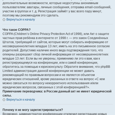
дополнительные возможности, которые недоступны анонимным
пользователям: аватары, личные сообщения, отправка email-сообщений,
участие в группах и т. д. Регистрация займёт у вас всего пару минут,
поэтому мы рекомендуем это сделать.
Вернуться к началу
Что такое COPPA?
COPPA (Children’s Online Privacy Protection Act of 1998), или Акт о защите
частных прав ребёнка в интернете от 1998 г. — это закон Соединённых
Штатов, требующий от сайтов, которые могут собирать информацию от
несовершеннолетних младше 13 лет, иметь на это письменное согласие
родителей. Допустимо наличие иного вида подтверждения того, что
опекуны разрешают сбор личной информации от несовершеннолетних
младше 13 лет. Если вы не уверены, применимо ли это к вам, как к
регистрирующемуся на конференции, или к самой конференции,
обратитесь за помощью к юрисконсульту. Обратите внимание, что phpBB
Limited администрация данной конференции не может давать
рекомендаций по правовым вопросам и не является объектом
юридических отношений, кроме указанных в ответе на вопрос «С кем
можно связаться по вопросу некорректного использования и/или
юридических вопросов, связанных с этой конференцией?».
Примечание переводчика: в России данный акт не имеет юридической
силы.
Вернуться к началу
Почему я не могу зарегистрироваться?
Возможно, администратор конференции отключил регистрацию новых