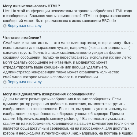
Могу ли я использовать HTML?
Нет. На этой конференции невозможны отправка и обработка HTML-кода
в сообщениях. Большая часть возможностей HTML по форматированию
сообщений может быть реализована с использованием BBCode.
Вернуться к началу
Что такое смайлики?
Смайлики, или эмотиконы — это маленькие картинки, которые могут быть
использованы для выражения чувств, например :) означает радость, а :(
означает грусть. Полный список смайликов можно увидеть в форме
создания сообщений. Только не перестарайтесь, используя их: они легко
могут сделать сообщение нечитаемым, и модератор может
отредактировать ваше сообщение или вообще удалить его.
Администратор конференции также может ограничить количество
смайликов, которое можно использовать в сообщении.
Вернуться к началу
Могу ли я добавлять изображения к сообщениям?
Да, вы можете размещать изображения в ваших сообщениях. Если
администратор разрешил добавлять вложения, вы можете загрузить
изображение на конференцию. Если нет, вы должны указать ссылку на
изображение, сохранённое на общедоступном веб-сервере. Пример
ссылки: http://www.example.com/my-picture.gif. Вы не можете указывать
ссылку ни на изображения, хранящиеся на вашем компьютере (если он не
является общедоступным сервером), ни на изображения, для доступа к
которым необходима аутентификация, как, например, на почтовые ящики