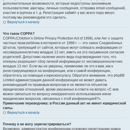
дополнительные возможности, которые недоступны анонимным
пользователям: аватары, личные сообщения, отправка email-сообщений,
участие в группах и т. д. Регистрация займёт у вас всего пару минут,
поэтому мы рекомендуем это сделать.
Вернуться к началу
Что такое COPPA?
COPPA (Children’s Online Privacy Protection Act of 1998), или Акт о защите
частных прав ребёнка в интернете от 1998 г. — это закон Соединённых
Штатов, требующий от сайтов, которые могут собирать информацию от
несовершеннолетних младше 13 лет, иметь на это письменное согласие
родителей. Допустимо наличие иного вида подтверждения того, что
опекуны разрешают сбор личной информации от несовершеннолетних
младше 13 лет. Если вы не уверены, применимо ли это к вам, как к
регистрирующемуся на конференции, или к самой конференции,
обратитесь за помощью к юрисконсульту. Обратите внимание, что phpBB
Limited администрация данной конференции не может давать
рекомендаций по правовым вопросам и не является объектом
юридических отношений, кроме указанных в ответе на вопрос «С кем
можно связаться по вопросу некорректного использования и/или
юридических вопросов, связанных с этой конференцией?».
Примечание переводчика: в России данный акт не имеет юридической
силы.
Вернуться к началу
Почему я не могу зарегистрироваться?
Возможно, администратор конференции отключил регистрацию новых