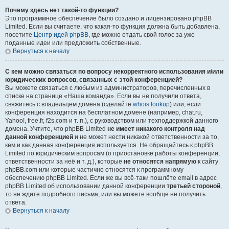
Почему здесь нет такой-то функции?
Это программное обеспечение было создано и лицензировано phpBB
Limited. Если вы считаете, что какая-то функция должна быть добавлена,
посетите
Центр идей phpBB
, где можно отдать свой голос за уже
поданные идеи или предложить собственные.
Вернуться к началу
С кем можно связаться по вопросу некорректного использования и/или
юридических вопросов, связанных с этой конференцией?
Вы можете связаться с любым из администраторов, перечисленных в
списке на странице «Наша команда». Если вы не получили ответа,
свяжитесь с владельцем домена (сделайте
whois lookup
) или, если
конференция находится на бесплатном домене (например, chat.ru,
Yahoo!, free.fr, f2s.com и т. п.), с руководством или техподдержкой данного
домена. Учтите, что phpBB Limited
не имеет никакого контроля над
данной конференцией
и не может нести никакой ответственности за то,
кем и как данная конференция используется. Не обращайтесь к phpBB
Limited по юридическим вопросам (о приостановке работы конференции,
ответственности за неё и т. д.), которые
не относятся напрямую
к сайту
phpBB.com или которые частично относятся к программному
обеспечению phpBB Limited. Если же вы всё-таки пошлёте email в адрес
phpBB Limited об использовании данной конференции
третьей стороной
,
то не ждите подробного письма, или вы можете вообще не получить
ответа.
Вернуться к началу