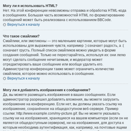
Могу ли я использовать HTML?
Нет. На этой конференции невозможны отправка и обработка HTML-кода
в сообщениях. Большая часть возможностей HTML по форматированию
сообщений может быть реализована с использованием BBCode.
Вернуться к началу
Что такое смайлики?
Смайлики, или эмотиконы — это маленькие картинки, которые могут быть
использованы для выражения чувств, например :) означает радость, а :(
означает грусть. Полный список смайликов можно увидеть в форме
создания сообщений. Только не перестарайтесь, используя их: они легко
могут сделать сообщение нечитаемым, и модератор может
отредактировать ваше сообщение или вообще удалить его.
Администратор конференции также может ограничить количество
смайликов, которое можно использовать в сообщении.
Вернуться к началу
Могу ли я добавлять изображения к сообщениям?
Да, вы можете размещать изображения в ваших сообщениях. Если
администратор разрешил добавлять вложения, вы можете загрузить
изображение на конференцию. Если нет, вы должны указать ссылку на
изображение, сохранённое на общедоступном веб-сервере. Пример
ссылки: http://www.example.com/my-picture.gif. Вы не можете указывать
ссылку ни на изображения, хранящиеся на вашем компьютере (если он не
является общедоступным сервером), ни на изображения, для доступа к
которым необходима аутентификация, как, например, на почтовые ящики