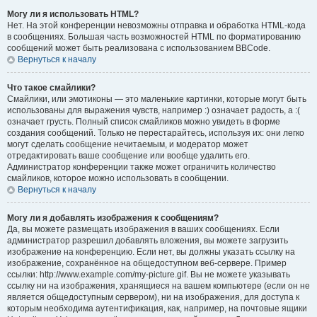
Могу ли я использовать HTML?
Нет. На этой конференции невозможны отправка и обработка HTML-кода
в сообщениях. Большая часть возможностей HTML по форматированию
сообщений может быть реализована с использованием BBCode.
Вернуться к началу
Что такое смайлики?
Смайлики, или эмотиконы — это маленькие картинки, которые могут быть
использованы для выражения чувств, например :) означает радость, а :(
означает грусть. Полный список смайликов можно увидеть в форме
создания сообщений. Только не перестарайтесь, используя их: они легко
могут сделать сообщение нечитаемым, и модератор может
отредактировать ваше сообщение или вообще удалить его.
Администратор конференции также может ограничить количество
смайликов, которое можно использовать в сообщении.
Вернуться к началу
Могу ли я добавлять изображения к сообщениям?
Да, вы можете размещать изображения в ваших сообщениях. Если
администратор разрешил добавлять вложения, вы можете загрузить
изображение на конференцию. Если нет, вы должны указать ссылку на
изображение, сохранённое на общедоступном веб-сервере. Пример
ссылки: http://www.example.com/my-picture.gif. Вы не можете указывать
ссылку ни на изображения, хранящиеся на вашем компьютере (если он не
является общедоступным сервером), ни на изображения, для доступа к
которым необходима аутентификация, как, например, на почтовые ящики