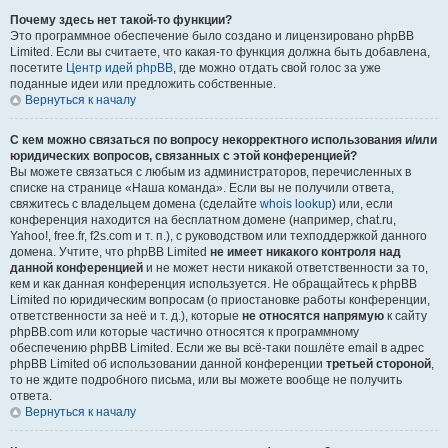
Почему здесь нет такой-то функции?
Это программное обеспечение было создано и лицензировано phpBB
Limited. Если вы считаете, что какая-то функция должна быть добавлена,
посетите
Центр идей phpBB
, где можно отдать свой голос за уже
поданные идеи или предложить собственные.
Вернуться к началу
С кем можно связаться по вопросу некорректного использования и/или
юридических вопросов, связанных с этой конференцией?
Вы можете связаться с любым из администраторов, перечисленных в
списке на странице «Наша команда». Если вы не получили ответа,
свяжитесь с владельцем домена (сделайте
whois lookup
) или, если
конференция находится на бесплатном домене (например, chat.ru,
Yahoo!, free.fr, f2s.com и т. п.), с руководством или техподдержкой данного
домена. Учтите, что phpBB Limited
не имеет никакого контроля над
данной конференцией
и не может нести никакой ответственности за то,
кем и как данная конференция используется. Не обращайтесь к phpBB
Limited по юридическим вопросам (о приостановке работы конференции,
ответственности за неё и т. д.), которые
не относятся напрямую
к сайту
phpBB.com или которые частично относятся к программному
обеспечению phpBB Limited. Если же вы всё-таки пошлёте email в адрес
phpBB Limited об использовании данной конференции
третьей стороной
,
то не ждите подробного письма, или вы можете вообще не получить
ответа.
Вернуться к началу