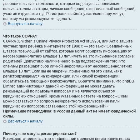
дополнительные возможности, которые недоступны анонимным
пользователям: аватары, личные сообщения, отправка email-сообщений,
участие в группах и т. д. Регистрация займёт у вас всего пару минут,
поэтому мы рекомендуем это сделать.
Вернуться к началу
Что такое COPPA?
COPPA (Children’s Online Privacy Protection Act of 1998), или Акт о защите
частных прав ребёнка в интернете от 1998 г. — это закон Соединённых
Штатов, требующий от сайтов, которые могут собирать информацию от
несовершеннолетних младше 13 лет, иметь на это письменное согласие
родителей. Допустимо наличие иного вида подтверждения того, что
опекуны разрешают сбор личной информации от несовершеннолетних
младше 13 лет. Если вы не уверены, применимо ли это к вам, как к
регистрирующемуся на конференции, или к самой конференции,
обратитесь за помощью к юрисконсульту. Обратите внимание, что phpBB
Limited администрация данной конференции не может давать
рекомендаций по правовым вопросам и не является объектом
юридических отношений, кроме указанных в ответе на вопрос «С кем
можно связаться по вопросу некорректного использования и/или
юридических вопросов, связанных с этой конференцией?».
Примечание переводчика: в России данный акт не имеет юридической
силы.
Вернуться к началу
Почему я не могу зарегистрироваться?
Возможно, администратор конференции отключил регистрацию новых