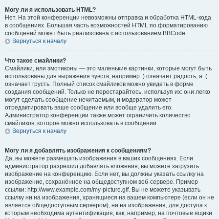
Могу ли я использовать HTML?
Нет. На этой конференции невозможны отправка и обработка HTML-кода
в сообщениях. Большая часть возможностей HTML по форматированию
сообщений может быть реализована с использованием BBCode.
Вернуться к началу
Что такое смайлики?
Смайлики, или эмотиконы — это маленькие картинки, которые могут быть
использованы для выражения чувств, например :) означает радость, а :(
означает грусть. Полный список смайликов можно увидеть в форме
создания сообщений. Только не перестарайтесь, используя их: они легко
могут сделать сообщение нечитаемым, и модератор может
отредактировать ваше сообщение или вообще удалить его.
Администратор конференции также может ограничить количество
смайликов, которое можно использовать в сообщении.
Вернуться к началу
Могу ли я добавлять изображения к сообщениям?
Да, вы можете размещать изображения в ваших сообщениях. Если
администратор разрешил добавлять вложения, вы можете загрузить
изображение на конференцию. Если нет, вы должны указать ссылку на
изображение, сохранённое на общедоступном веб-сервере. Пример
ссылки: http://www.example.com/my-picture.gif. Вы не можете указывать
ссылку ни на изображения, хранящиеся на вашем компьютере (если он не
является общедоступным сервером), ни на изображения, для доступа к
которым необходима аутентификация, как, например, на почтовые ящики