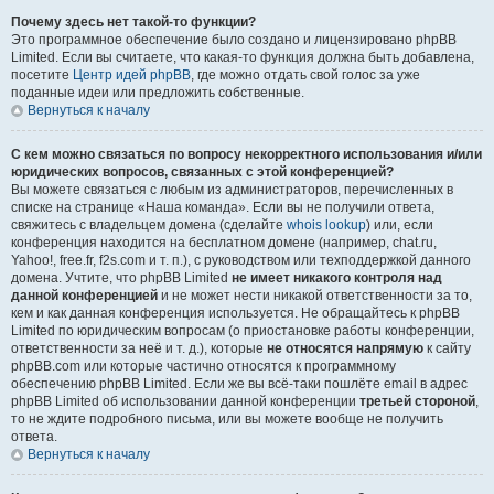
Почему здесь нет такой-то функции?
Это программное обеспечение было создано и лицензировано phpBB
Limited. Если вы считаете, что какая-то функция должна быть добавлена,
посетите
Центр идей phpBB
, где можно отдать свой голос за уже
поданные идеи или предложить собственные.
Вернуться к началу
С кем можно связаться по вопросу некорректного использования и/или
юридических вопросов, связанных с этой конференцией?
Вы можете связаться с любым из администраторов, перечисленных в
списке на странице «Наша команда». Если вы не получили ответа,
свяжитесь с владельцем домена (сделайте
whois lookup
) или, если
конференция находится на бесплатном домене (например, chat.ru,
Yahoo!, free.fr, f2s.com и т. п.), с руководством или техподдержкой данного
домена. Учтите, что phpBB Limited
не имеет никакого контроля над
данной конференцией
и не может нести никакой ответственности за то,
кем и как данная конференция используется. Не обращайтесь к phpBB
Limited по юридическим вопросам (о приостановке работы конференции,
ответственности за неё и т. д.), которые
не относятся напрямую
к сайту
phpBB.com или которые частично относятся к программному
обеспечению phpBB Limited. Если же вы всё-таки пошлёте email в адрес
phpBB Limited об использовании данной конференции
третьей стороной
,
то не ждите подробного письма, или вы можете вообще не получить
ответа.
Вернуться к началу