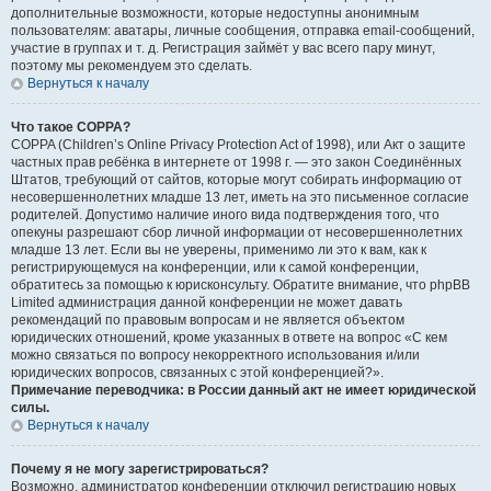
дополнительные возможности, которые недоступны анонимным
пользователям: аватары, личные сообщения, отправка email-сообщений,
участие в группах и т. д. Регистрация займёт у вас всего пару минут,
поэтому мы рекомендуем это сделать.
Вернуться к началу
Что такое COPPA?
COPPA (Children’s Online Privacy Protection Act of 1998), или Акт о защите
частных прав ребёнка в интернете от 1998 г. — это закон Соединённых
Штатов, требующий от сайтов, которые могут собирать информацию от
несовершеннолетних младше 13 лет, иметь на это письменное согласие
родителей. Допустимо наличие иного вида подтверждения того, что
опекуны разрешают сбор личной информации от несовершеннолетних
младше 13 лет. Если вы не уверены, применимо ли это к вам, как к
регистрирующемуся на конференции, или к самой конференции,
обратитесь за помощью к юрисконсульту. Обратите внимание, что phpBB
Limited администрация данной конференции не может давать
рекомендаций по правовым вопросам и не является объектом
юридических отношений, кроме указанных в ответе на вопрос «С кем
можно связаться по вопросу некорректного использования и/или
юридических вопросов, связанных с этой конференцией?».
Примечание переводчика: в России данный акт не имеет юридической
силы.
Вернуться к началу
Почему я не могу зарегистрироваться?
Возможно, администратор конференции отключил регистрацию новых