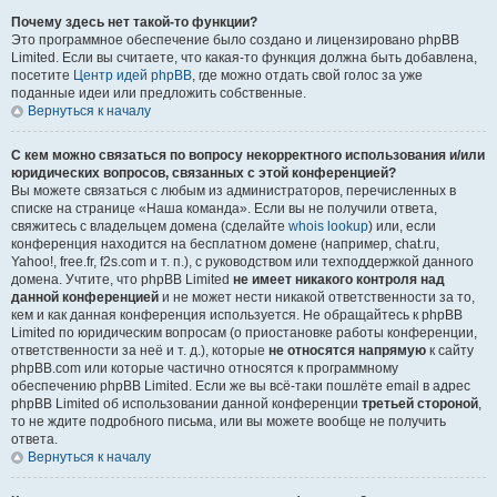
Почему здесь нет такой-то функции?
Это программное обеспечение было создано и лицензировано phpBB
Limited. Если вы считаете, что какая-то функция должна быть добавлена,
посетите
Центр идей phpBB
, где можно отдать свой голос за уже
поданные идеи или предложить собственные.
Вернуться к началу
С кем можно связаться по вопросу некорректного использования и/или
юридических вопросов, связанных с этой конференцией?
Вы можете связаться с любым из администраторов, перечисленных в
списке на странице «Наша команда». Если вы не получили ответа,
свяжитесь с владельцем домена (сделайте
whois lookup
) или, если
конференция находится на бесплатном домене (например, chat.ru,
Yahoo!, free.fr, f2s.com и т. п.), с руководством или техподдержкой данного
домена. Учтите, что phpBB Limited
не имеет никакого контроля над
данной конференцией
и не может нести никакой ответственности за то,
кем и как данная конференция используется. Не обращайтесь к phpBB
Limited по юридическим вопросам (о приостановке работы конференции,
ответственности за неё и т. д.), которые
не относятся напрямую
к сайту
phpBB.com или которые частично относятся к программному
обеспечению phpBB Limited. Если же вы всё-таки пошлёте email в адрес
phpBB Limited об использовании данной конференции
третьей стороной
,
то не ждите подробного письма, или вы можете вообще не получить
ответа.
Вернуться к началу