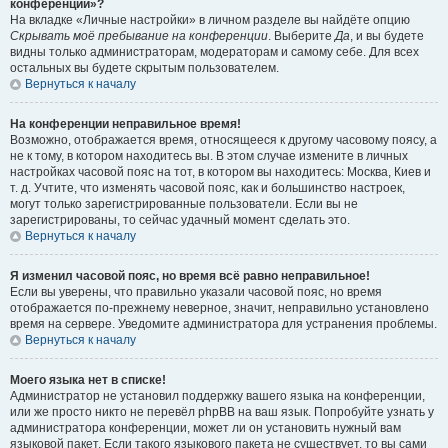
конференции»?
На вкладке «Личные настройки» в личном разделе вы найдёте опцию
Скрывать моё пребывание на конференции
. Выберите
Да
, и вы будете
видны только администраторам, модераторам и самому себе. Для всех
остальных вы будете скрытым пользователем.
Вернуться к началу
На конференции неправильное время!
Возможно, отображается время, относящееся к другому часовому поясу, а
не к тому, в котором находитесь вы. В этом случае измените в личных
настройках часовой пояс на тот, в котором вы находитесь: Москва, Киев и
т. д. Учтите, что изменять часовой пояс, как и большинство настроек,
могут только зарегистрированные пользователи. Если вы не
зарегистрированы, то сейчас удачный момент сделать это.
Вернуться к началу
Я изменил часовой пояс, но время всё равно неправильное!
Если вы уверены, что правильно указали часовой пояс, но время
отображается по-прежнему неверное, значит, неправильно установлено
время на сервере. Уведомите администратора для устранения проблемы.
Вернуться к началу
Моего языка нет в списке!
Администратор не установил поддержку вашего языка на конференции,
или же просто никто не перевёл phpBB на ваш язык. Попробуйте узнать у
администратора конференции, может ли он установить нужный вам
языковой пакет. Если такого языкового пакета не существует, то вы сами