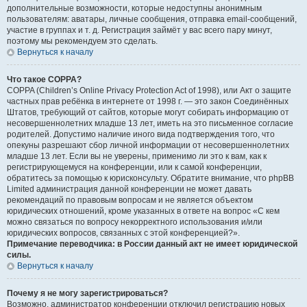
дополнительные возможности, которые недоступны анонимным
пользователям: аватары, личные сообщения, отправка email-сообщений,
участие в группах и т. д. Регистрация займёт у вас всего пару минут,
поэтому мы рекомендуем это сделать.
Вернуться к началу
Что такое COPPA?
COPPA (Children’s Online Privacy Protection Act of 1998), или Акт о защите
частных прав ребёнка в интернете от 1998 г. — это закон Соединённых
Штатов, требующий от сайтов, которые могут собирать информацию от
несовершеннолетних младше 13 лет, иметь на это письменное согласие
родителей. Допустимо наличие иного вида подтверждения того, что
опекуны разрешают сбор личной информации от несовершеннолетних
младше 13 лет. Если вы не уверены, применимо ли это к вам, как к
регистрирующемуся на конференции, или к самой конференции,
обратитесь за помощью к юрисконсульту. Обратите внимание, что phpBB
Limited администрация данной конференции не может давать
рекомендаций по правовым вопросам и не является объектом
юридических отношений, кроме указанных в ответе на вопрос «С кем
можно связаться по вопросу некорректного использования и/или
юридических вопросов, связанных с этой конференцией?».
Примечание переводчика: в России данный акт не имеет юридической
силы.
Вернуться к началу
Почему я не могу зарегистрироваться?
Возможно, администратор конференции отключил регистрацию новых