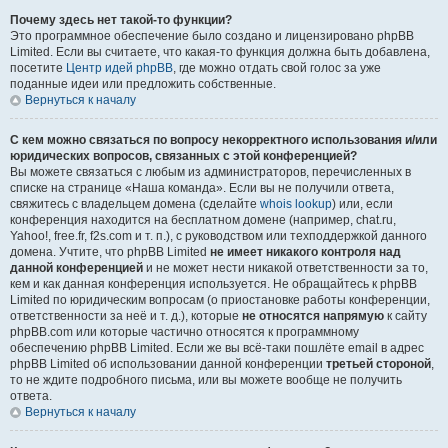
Почему здесь нет такой-то функции?
Это программное обеспечение было создано и лицензировано phpBB
Limited. Если вы считаете, что какая-то функция должна быть добавлена,
посетите
Центр идей phpBB
, где можно отдать свой голос за уже
поданные идеи или предложить собственные.
Вернуться к началу
С кем можно связаться по вопросу некорректного использования и/или
юридических вопросов, связанных с этой конференцией?
Вы можете связаться с любым из администраторов, перечисленных в
списке на странице «Наша команда». Если вы не получили ответа,
свяжитесь с владельцем домена (сделайте
whois lookup
) или, если
конференция находится на бесплатном домене (например, chat.ru,
Yahoo!, free.fr, f2s.com и т. п.), с руководством или техподдержкой данного
домена. Учтите, что phpBB Limited
не имеет никакого контроля над
данной конференцией
и не может нести никакой ответственности за то,
кем и как данная конференция используется. Не обращайтесь к phpBB
Limited по юридическим вопросам (о приостановке работы конференции,
ответственности за неё и т. д.), которые
не относятся напрямую
к сайту
phpBB.com или которые частично относятся к программному
обеспечению phpBB Limited. Если же вы всё-таки пошлёте email в адрес
phpBB Limited об использовании данной конференции
третьей стороной
,
то не ждите подробного письма, или вы можете вообще не получить
ответа.
Вернуться к началу