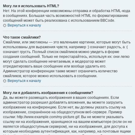
Могу ли я использовать HTML?
Нет. На этой конференции невозможны отправка и обработка HTML-кода
в сообщениях. Большая часть возможностей HTML по форматированию
сообщений может быть реализована с использованием BBCode.
Вернуться к началу
Что такое смайлики?
Смайлики, или эмотиконы — это маленькие картинки, которые могут быть
использованы для выражения чувств, например :) означает радость, а :(
означает грусть. Полный список смайликов можно увидеть в форме
создания сообщений. Только не перестарайтесь, используя их: они легко
могут сделать сообщение нечитаемым, и модератор может
отредактировать ваше сообщение или вообще удалить его.
Администратор конференции также может ограничить количество
смайликов, которое можно использовать в сообщении.
Вернуться к началу
Могу ли я добавлять изображения к сообщениям?
Да, вы можете размещать изображения в ваших сообщениях. Если
администратор разрешил добавлять вложения, вы можете загрузить
изображение на конференцию. Если нет, вы должны указать ссылку на
изображение, сохранённое на общедоступном веб-сервере. Пример
ссылки: http://www.example.com/my-picture.gif. Вы не можете указывать
ссылку ни на изображения, хранящиеся на вашем компьютере (если он не
является общедоступным сервером), ни на изображения, для доступа к
которым необходима аутентификация, как, например, на почтовые ящики