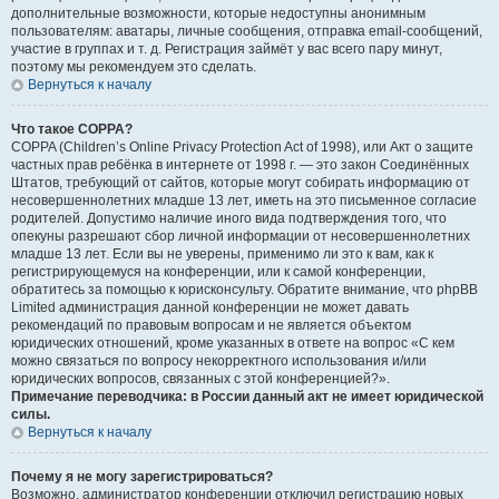
дополнительные возможности, которые недоступны анонимным
пользователям: аватары, личные сообщения, отправка email-сообщений,
участие в группах и т. д. Регистрация займёт у вас всего пару минут,
поэтому мы рекомендуем это сделать.
Вернуться к началу
Что такое COPPA?
COPPA (Children’s Online Privacy Protection Act of 1998), или Акт о защите
частных прав ребёнка в интернете от 1998 г. — это закон Соединённых
Штатов, требующий от сайтов, которые могут собирать информацию от
несовершеннолетних младше 13 лет, иметь на это письменное согласие
родителей. Допустимо наличие иного вида подтверждения того, что
опекуны разрешают сбор личной информации от несовершеннолетних
младше 13 лет. Если вы не уверены, применимо ли это к вам, как к
регистрирующемуся на конференции, или к самой конференции,
обратитесь за помощью к юрисконсульту. Обратите внимание, что phpBB
Limited администрация данной конференции не может давать
рекомендаций по правовым вопросам и не является объектом
юридических отношений, кроме указанных в ответе на вопрос «С кем
можно связаться по вопросу некорректного использования и/или
юридических вопросов, связанных с этой конференцией?».
Примечание переводчика: в России данный акт не имеет юридической
силы.
Вернуться к началу
Почему я не могу зарегистрироваться?
Возможно, администратор конференции отключил регистрацию новых