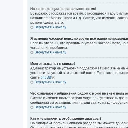
На конференции неправильное время!
Возможно, отображается время, относящееся к другому часо
находитесь: Москва, Киев и т. д. Учтите, что изменять час
момент сделать это.
Вернуться к началу
Я изменил часовой пояс, но время всё равно неправильн
Если вы уверены, что правильно указали часовой пояс, н
устранения проблемы.
Вернуться к началу
Моего языка нет в списке!
Администратор не установил поддержку вашего языка на к
установить нужный вам языковой пакет. Если такого языко
сайте
phpBB
®.
Вернуться к началу
Что означают изображения рядом с моим именем польз
Вместе с именем пользователя могут присутствовать два и
сообщений вы оставили, или на ваш статус на конференции
Вернуться к началу
Как мне включить отображение аватары?
На вкладке «Профиль» личного раздела вы можете добавит
От администратора зависит, включена ли поддержка аватар