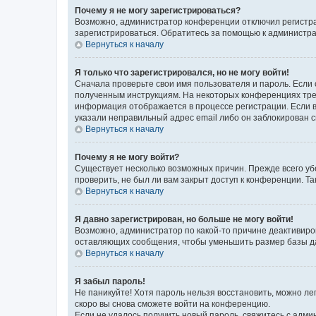
Почему я не могу зарегистрироваться?
Возможно, администратор конференции отключил регистрац
зарегистрироваться. Обратитесь за помощью к администр
Вернуться к началу
Я только что зарегистрировался, но не могу войти!
Сначала проверьте свои имя пользователя и пароль. Если 
полученным инструкциям. На некоторых конференциях треб
информация отображается в процессе регистрации. Если в
указали неправильный адрес email либо он заблокирован с
Вернуться к началу
Почему я не могу войти?
Существует несколько возможных причин. Прежде всего уб
проверить, не был ли вам закрыт доступ к конференции. 
Вернуться к началу
Я давно зарегистрирован, но больше не могу войти!
Возможно, администратор по какой-то причине деактивиро
оставляющих сообщения, чтобы уменьшить размер базы дан
Вернуться к началу
Я забыл пароль!
Не паникуйте! Хотя пароль нельзя восстановить, можно л
скоро вы снова сможете войти на конференцию.
Если не удалось получить новый пароль, свяжитесь с адм