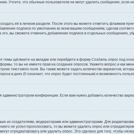
ию. Учтите, что обычные пользователи не могут удалить сообщение, если на 
создать её в личном разделе. После этого вы можете отметить флажком пун
обавление подписи по умолчанию ко всем вашим сообщениям, сделав соотве
а это, вы сможете отменить добавление подписи в отдельных сообщениях, у
я темы щёлкните на вкладке или перейдите в форму
Создать опрос
под осно
 формы, то вы не имеете прав на создание опросов. Укажите вопрос и как ми
троке текстового поля. Вы также можете задать количество вариантов, котор
оса в днях (0 означает, что опрос будет постоянным) и возможность пользо
я администратором конференции. Если вам нужно добавить количество вари
только их создателями, модераторами или администраторами. Для редактиров
 никто не успел проголосовать, то вы можете удалить опрос или отредактиров
огут отредактировать или удалить опрос. Это сделано для того, чтобы нель