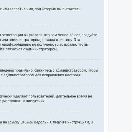
с или запретил имя, под которым вы пытаетесь
регистрации вы указали, что вам менее 13 лет, следуйте
 или администратором до входа в систему. Эта
 email-сообщение не получено, то возможно, что вы
йте связаться с администратором.
 введены правильно, свяжитесь с администратором, чтобы
ь с администратором для исправления настроек.
дически удаляют пользователей, длительное время не
участвовать в дискуссиях.
те на ссылку
Забыли пароль?
. Следуйте инструкциям, и