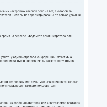
личных настройках часовой пояс на тот, в котором вы
ьзователи. Если вы не зарегистрированы, то сейчас удачный
но время на сервере. Уведомите администратора для
е узнать у администратора конференции, может ли он
к. Дополнительную информацию вы можете получить на
очки, квадратики или точки, указывающие на то, сколько
чно уникально для каждого пользователя.
ватар», «Удалённая аватара» или «Загружаемая аватара».
ьзовать аватары, свяжитесь с администратором