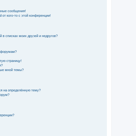
чные сообщения!
 от кого-то с этой конференции!
й в списках моих друзей и недругов?
и форумам?
стую страницу!
и?
ные мной темы?
ься на определённую тему?
форум?
ференции?