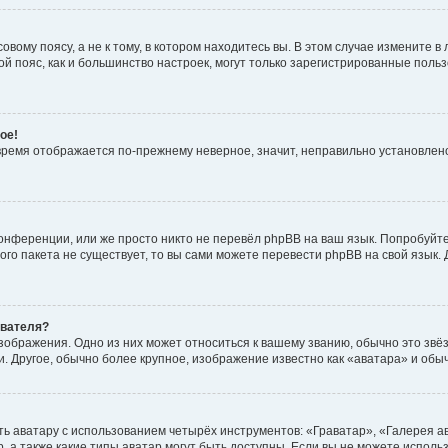
вому поясу, а не к тому, в котором находитесь вы. В этом случае измените в 
овой пояс, как и большинство настроек, могут только зарегистрированные пол
ое!
о время отображается по-прежнему неверное, значит, неправильно установле
онференции, или же просто никто не перевёл phpBB на ваш язык. Попробуйт
вого пакета не существует, то вы сами можете перевести phpBB на свой язы
ователя?
зображения. Одно из них может относиться к вашему званию, обычно это звёзд
. Другое, обычно более крупное, изображение известно как «аватара» и обы
ь аватару с использованием четырёх инструментов: «Граватар», «Галерея а
, а также какие типы аватар могут быть доступны. Если вы не можете испол