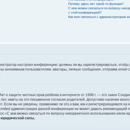
Почему здесь нет такой-то функции?
С кем можно связаться по вопросу неко
с этой конференцией?
Как мне связаться с администратором 
дминистратор настроил конференцию: должны ли вы зарегистрироваться, чтобы
 анонимным пользователям: аватары, личные сообщения, отправка email-сооб
.
 или Акт о защите частных прав ребёнка в интернете от 1998 г. — это закон Со
т, иметь на это письменное согласие родителей. Допустимо наличие иного
 Если вы не уверены, применимо ли это к вам, как к регистрирующемуся на 
Limited администрация данной конференции не может давать рекомендаций 
ос «С кем можно связаться по вопросу некорректного использования и/или ю
т юридической силы.