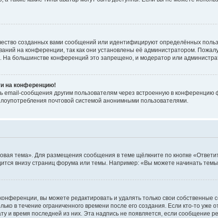
чество созданных вами сообщений или идентифицируют определённых польз
аний на конференции, так как они установлены её администратором. Пожал
е. На большинстве конференций это запрещено, и модератор или администра
ти на конференцию!
ь email-сообщения другим пользователям через встроенную в конференцию ф
ь злоупотребления почтовой системой анонимными пользователями.
овая тема». Для размещения сообщения в теме щёлкните по кнопке «Ответит
ится внизу страниц форума или темы. Например: «Вы можете начинать темы»
конференции, вы можете редактировать и удалять только свои собственные 
ько в течение ограниченного времени после его создания. Если кто-то уже 
дату и время последней из них. Эта надпись не появляется, если сообщение 