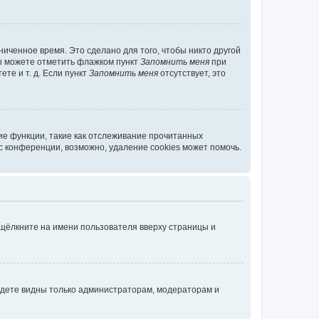
иченное время. Это сделано для того, чтобы никто другой
вы можете отметить флажком пункт
Запомнить меня
при
те и т. д. Если пункт
Запомнить меня
отсутствует, это
ие функции, такие как отслеживание прочитанных
 конференции, возможно, удаление cookies может помочь.
 щёлкните на имени пользователя вверху страницы и
будете видны только администраторам, модераторам и