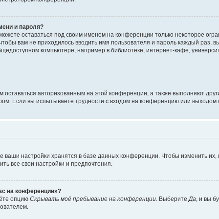
мени и пароля?
сможете оставаться под своим именем на конференции только некоторое огран
 чтобы вам не приходилось вводить имя пользователя и пароль каждый раз, 
щедоступном компьютере, например в библиотеке, интернет-кафе, университе
ам оставаться авторизованным на этой конференции, а также выполняют друг
ом. Если вы испытываете трудности с входом на конференцию или выходом с
е ваши настройки хранятся в базе данных конференции. Чтобы изменить их,
ить все свои настройки и предпочтения.
час на конференции»?
дёте опцию
Скрывать моё пребывание на конференции
. Выберите
Да
, и вы 
зователем.