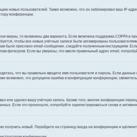
ию новых пользователей. Также возможно, что он заблокировал ваш IP-адре
атору конференции.
они верны, то возможны два варианта. Если включена поддержка COPPA и при 
уется, чтобы все новые учётные записи были активированы пользователями
ам было прислано email-сообщение, следуйте полученным инструкциям. Если
пам-фильтром. Если вы уверены, что ввели правильный адрес email, попробу
едитесь, что вы правильно вводите имя пользователя и пароль. Если данные
Также возможно, что допущена ошибка в конфигурации конференции, свяжитес
вал или удалил вашу учётную запись. Кроме того, многие конференции перио
ных. Если это произошло, попробуйте зарегистрироваться снова и активнее 
егко получить новый. Перейдите на страницу входа на конференцию и щёлкни
инистратором конференции.