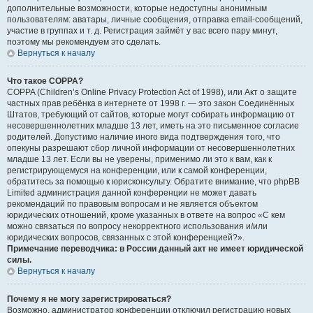
дополнительные возможности, которые недоступны анонимным
пользователям: аватары, личные сообщения, отправка email-сообщений,
участие в группах и т. д. Регистрация займёт у вас всего пару минут,
поэтому мы рекомендуем это сделать.
Вернуться к началу
Что такое COPPA?
COPPA (Children’s Online Privacy Protection Act of 1998), или Акт о защите
частных прав ребёнка в интернете от 1998 г. — это закон Соединённых
Штатов, требующий от сайтов, которые могут собирать информацию от
несовершеннолетних младше 13 лет, иметь на это письменное согласие
родителей. Допустимо наличие иного вида подтверждения того, что
опекуны разрешают сбор личной информации от несовершеннолетних
младше 13 лет. Если вы не уверены, применимо ли это к вам, как к
регистрирующемуся на конференции, или к самой конференции,
обратитесь за помощью к юрисконсульту. Обратите внимание, что phpBB
Limited администрация данной конференции не может давать
рекомендаций по правовым вопросам и не является объектом
юридических отношений, кроме указанных в ответе на вопрос «С кем
можно связаться по вопросу некорректного использования и/или
юридических вопросов, связанных с этой конференцией?».
Примечание переводчика: в России данный акт не имеет юридической
силы.
Вернуться к началу
Почему я не могу зарегистрироваться?
Возможно, администратор конференции отключил регистрацию новых