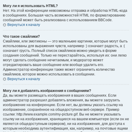
Могу ли я использовать HTML?
Нет. На этой конференции невозможны отправка и обработка HTML-кода
в сообщениях. Большая часть возможностей HTML по форматированию
сообщений может быть реализована с использованием BBCode.
Вернуться к началу
Что такое смайлики?
Смайлики, или эмотиконы — это маленькие картинки, которые могут быть
использованы для выражения чувств, например :) означает радость, а :(
означает грусть. Полный список смайликов можно увидеть в форме
создания сообщений. Только не перестарайтесь, используя их: они легко
могут сделать сообщение нечитаемым, и модератор может
отредактировать ваше сообщение или вообще удалить его.
Администратор конференции также может ограничить количество
смайликов, которое можно использовать в сообщении.
Вернуться к началу
Могу ли я добавлять изображения к сообщениям?
Да, вы можете размещать изображения в ваших сообщениях. Если
администратор разрешил добавлять вложения, вы можете загрузить
изображение на конференцию. Если нет, вы должны указать ссылку на
изображение, сохранённое на общедоступном веб-сервере. Пример
ссылки: http://www.example.com/my-picture.gif. Вы не можете указывать
ссылку ни на изображения, хранящиеся на вашем компьютере (если он не
является общедоступным сервером), ни на изображения, для доступа к
которым необходима аутентификация, как, например, на почтовые ящики