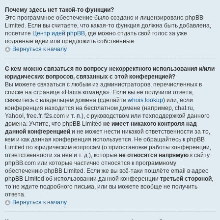
Почему здесь нет такой-то функции?
Это программное обеспечение было создано и лицензировано phpBB
Limited. Если вы считаете, что какая-то функция должна быть добавлена,
посетите
Центр идей phpBB
, где можно отдать свой голос за уже
поданные идеи или предложить собственные.
Вернуться к началу
С кем можно связаться по вопросу некорректного использования и/или
юридических вопросов, связанных с этой конференцией?
Вы можете связаться с любым из администраторов, перечисленных в
списке на странице «Наша команда». Если вы не получили ответа,
свяжитесь с владельцем домена (сделайте
whois lookup
) или, если
конференция находится на бесплатном домене (например, chat.ru,
Yahoo!, free.fr, f2s.com и т. п.), с руководством или техподдержкой данного
домена. Учтите, что phpBB Limited
не имеет никакого контроля над
данной конференцией
и не может нести никакой ответственности за то,
кем и как данная конференция используется. Не обращайтесь к phpBB
Limited по юридическим вопросам (о приостановке работы конференции,
ответственности за неё и т. д.), которые
не относятся напрямую
к сайту
phpBB.com или которые частично относятся к программному
обеспечению phpBB Limited. Если же вы всё-таки пошлёте email в адрес
phpBB Limited об использовании данной конференции
третьей стороной
,
то не ждите подробного письма, или вы можете вообще не получить
ответа.
Вернуться к началу