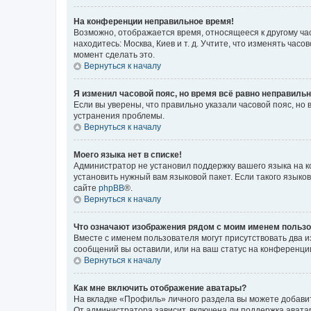
На конференции неправильное время!
Возможно, отображается время, относящееся к другому часо
находитесь: Москва, Киев и т. д. Учтите, что изменять час
момент сделать это.
Вернуться к началу
Я изменил часовой пояс, но время всё равно неправильн
Если вы уверены, что правильно указали часовой пояс, н
устранения проблемы.
Вернуться к началу
Моего языка нет в списке!
Администратор не установил поддержку вашего языка на к
установить нужный вам языковой пакет. Если такого языко
сайте
phpBB
®.
Вернуться к началу
Что означают изображения рядом с моим именем польз
Вместе с именем пользователя могут присутствовать два и
сообщений вы оставили, или на ваш статус на конференции
Вернуться к началу
Как мне включить отображение аватары?
На вкладке «Профиль» личного раздела вы можете добавит
От администратора зависит, включена ли поддержка аватар