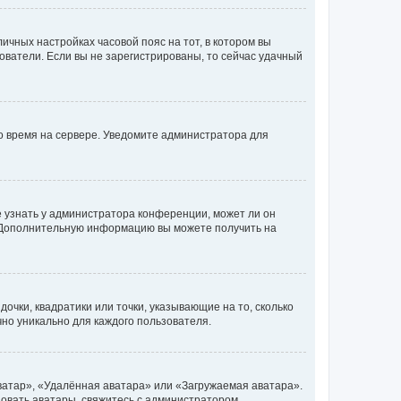
личных настройках часовой пояс на тот, в котором вы
ьзователи. Если вы не зарегистрированы, то сейчас удачный
но время на сервере. Уведомите администратора для
е узнать у администратора конференции, может ли он
к. Дополнительную информацию вы можете получить на
очки, квадратики или точки, указывающие на то, сколько
чно уникально для каждого пользователя.
ватар», «Удалённая аватара» или «Загружаемая аватара».
ьзовать аватары, свяжитесь с администратором