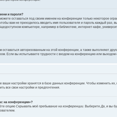
мени и пароля?
сможете оставаться под своим именем на конференции только некоторое огран
 чтобы вам не приходилось вводить имя пользователя и пароль каждый раз, 
щедоступном компьютере, например в библиотеке, интернет-кафе, университе
ам оставаться авторизованным на этой конференции, а также выполняют друг
ом. Если вы испытываете трудности с входом на конференцию или выходом с
е ваши настройки хранятся в базе данных конференции. Чтобы изменить их,
ить все свои настройки и предпочтения.
час на конференции»?
дёте опцию
Скрывать моё пребывание на конференции
. Выберите
Да
, и вы 
зователем.