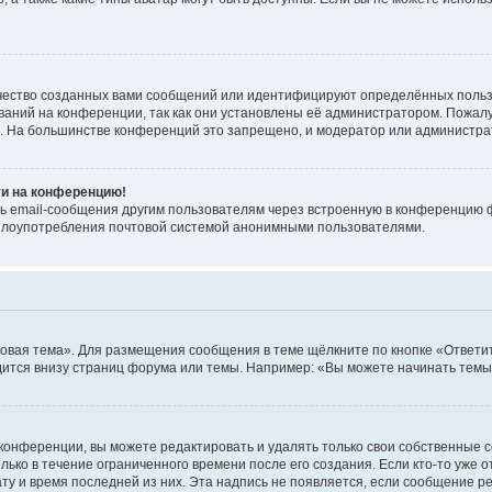
чество созданных вами сообщений или идентифицируют определённых польз
аний на конференции, так как они установлены её администратором. Пожал
е. На большинстве конференций это запрещено, и модератор или администра
ти на конференцию!
ь email-сообщения другим пользователям через встроенную в конференцию ф
ь злоупотребления почтовой системой анонимными пользователями.
овая тема». Для размещения сообщения в теме щёлкните по кнопке «Ответит
ится внизу страниц форума или темы. Например: «Вы можете начинать темы»
конференции, вы можете редактировать и удалять только свои собственные 
ько в течение ограниченного времени после его создания. Если кто-то уже 
дату и время последней из них. Эта надпись не появляется, если сообщение 