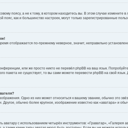
вому поясу, а не к тому, в котором находитесь вы. В этом случае измените в 
овой пояс, как и большинство настроек, могут только зарегистрированные пол
ое!
о время отображается по-прежнему неверное, значит, неправильно установле
онференции, или же просто никто не перевёл phpBB на ваш язык. Попробуйт
вого пакета не существует, то вы сами можете перевести phpBB на свой язы
ователя?
зображения. Одно из них может относиться к вашему званию, обычно это звёзд
. Другое, обычно более крупное, изображение известно как «аватара» и обы
ь аватару с использованием четырёх инструментов: «Граватар», «Галерея а
, а также какие типы аватар могут быть доступны. Если вы не можете испол