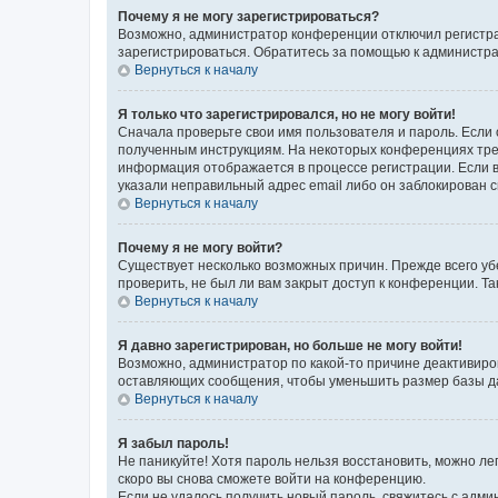
Почему я не могу зарегистрироваться?
Возможно, администратор конференции отключил регистрац
зарегистрироваться. Обратитесь за помощью к администр
Вернуться к началу
Я только что зарегистрировался, но не могу войти!
Сначала проверьте свои имя пользователя и пароль. Если 
полученным инструкциям. На некоторых конференциях треб
информация отображается в процессе регистрации. Если в
указали неправильный адрес email либо он заблокирован с
Вернуться к началу
Почему я не могу войти?
Существует несколько возможных причин. Прежде всего уб
проверить, не был ли вам закрыт доступ к конференции. 
Вернуться к началу
Я давно зарегистрирован, но больше не могу войти!
Возможно, администратор по какой-то причине деактивиро
оставляющих сообщения, чтобы уменьшить размер базы дан
Вернуться к началу
Я забыл пароль!
Не паникуйте! Хотя пароль нельзя восстановить, можно л
скоро вы снова сможете войти на конференцию.
Если не удалось получить новый пароль, свяжитесь с адм