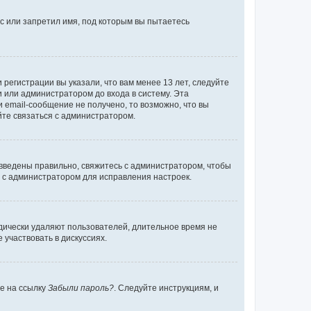
с или запретил имя, под которым вы пытаетесь
регистрации вы указали, что вам менее 13 лет, следуйте
 или администратором до входа в систему. Эта
 email-сообщение не получено, то возможно, что вы
йте связаться с администратором.
 введены правильно, свяжитесь с администратором, чтобы
ь с администратором для исправления настроек.
дически удаляют пользователей, длительное время не
участвовать в дискуссиях.
те на ссылку
Забыли пароль?
. Следуйте инструкциям, и