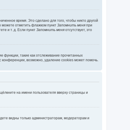
иченное время. Это сделано для того, чтобы никто другой
вы можете отметить флажком пункт
Запомнить меня
при
те и т. д. Если пункт
Запомнить меня
отсутствует, это
ие функции, такие как отслеживание прочитанных
 конференции, возможно, удаление cookies может помочь.
 щёлкните на имени пользователя вверху страницы и
будете видны только администраторам, модераторам и