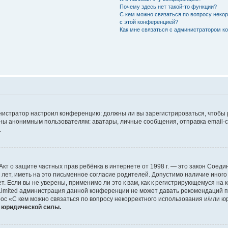
Почему здесь нет такой-то функции?
С кем можно связаться по вопросу неко
с этой конференцией?
Как мне связаться с администратором 
дминистратор настроил конференцию: должны ли вы зарегистрироваться, чтобы
 анонимным пользователям: аватары, личные сообщения, отправка email-сооб
.
 или Акт о защите частных прав ребёнка в интернете от 1998 г. — это закон Со
т, иметь на это письменное согласие родителей. Допустимо наличие иного
 Если вы не уверены, применимо ли это к вам, как к регистрирующемуся на 
Limited администрация данной конференции не может давать рекомендаций 
ос «С кем можно связаться по вопросу некорректного использования и/или ю
т юридической силы.