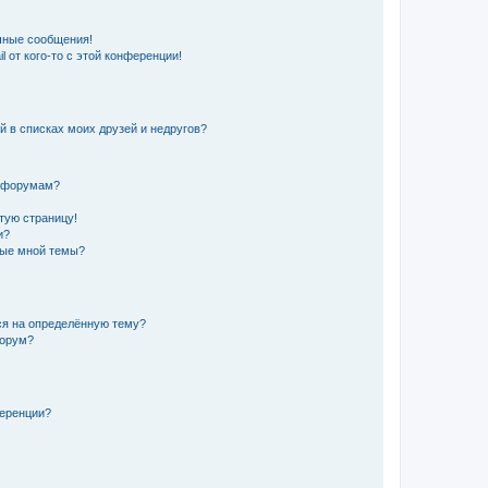
чные сообщения!
 от кого-то с этой конференции!
й в списках моих друзей и недругов?
и форумам?
стую страницу!
и?
ные мной темы?
ься на определённую тему?
форум?
ференции?