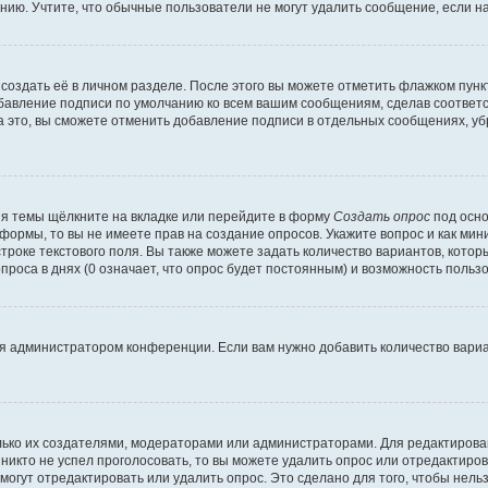
ию. Учтите, что обычные пользователи не могут удалить сообщение, если на 
создать её в личном разделе. После этого вы можете отметить флажком пун
обавление подписи по умолчанию ко всем вашим сообщениям, сделав соотве
а это, вы сможете отменить добавление подписи в отдельных сообщениях, у
я темы щёлкните на вкладке или перейдите в форму
Создать опрос
под осно
 формы, то вы не имеете прав на создание опросов. Укажите вопрос и как ми
троке текстового поля. Вы также можете задать количество вариантов, котор
оса в днях (0 означает, что опрос будет постоянным) и возможность пользо
я администратором конференции. Если вам нужно добавить количество вари
только их создателями, модераторами или администраторами. Для редактиров
 никто не успел проголосовать, то вы можете удалить опрос или отредактиров
огут отредактировать или удалить опрос. Это сделано для того, чтобы нель