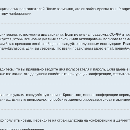
ию новых пользователей. Также возможно, что он заблокировал ваш IP-адре
атору конференции.
они верны, то возможны два варианта. Если включена поддержка COPPA и при 
уется, чтобы все новые учётные записи были активированы пользователями
ам было прислано email-сообщение, следуйте полученным инструкциям. Если
пам-фильтром. Если вы уверены, что ввели правильный адрес email, попробу
едитесь, что вы правильно вводите имя пользователя и пароль. Если данные
Также возможно, что допущена ошибка в конфигурации конференции, свяжитес
вал или удалил вашу учётную запись. Кроме того, многие конференции перио
ных. Если это произошло, попробуйте зарегистрироваться снова и активнее 
егко получить новый. Перейдите на страницу входа на конференцию и щёлкни
инистратором конференции.