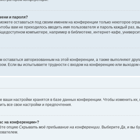
мени и пароля?
сможете оставаться под своим именем на конференции только некоторое огран
 чтобы вам не приходилось вводить имя пользователя и пароль каждый раз, 
щедоступном компьютере, например в библиотеке, интернет-кафе, университе
ам оставаться авторизованным на этой конференции, а также выполняют друг
ом. Если вы испытываете трудности с входом на конференцию или выходом с
е ваши настройки хранятся в базе данных конференции. Чтобы изменить их,
ить все свои настройки и предпочтения.
час на конференции»?
дёте опцию
Скрывать моё пребывание на конференции
. Выберите
Да
, и вы 
зователем.