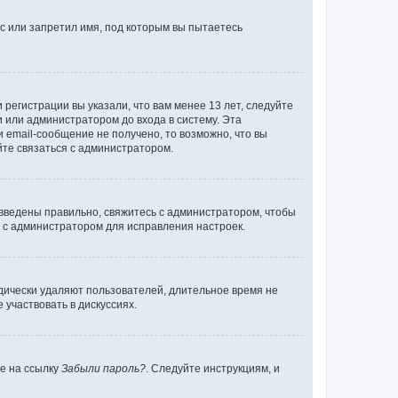
с или запретил имя, под которым вы пытаетесь
регистрации вы указали, что вам менее 13 лет, следуйте
 или администратором до входа в систему. Эта
 email-сообщение не получено, то возможно, что вы
йте связаться с администратором.
 введены правильно, свяжитесь с администратором, чтобы
ь с администратором для исправления настроек.
дически удаляют пользователей, длительное время не
участвовать в дискуссиях.
те на ссылку
Забыли пароль?
. Следуйте инструкциям, и