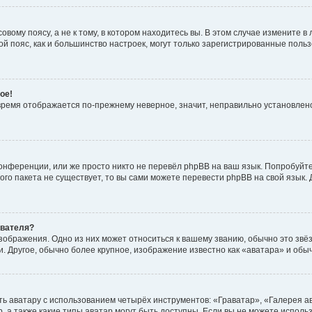
вому поясу, а не к тому, в котором находитесь вы. В этом случае измените в 
овой пояс, как и большинство настроек, могут только зарегистрированные пол
ое!
о время отображается по-прежнему неверное, значит, неправильно установле
онференции, или же просто никто не перевёл phpBB на ваш язык. Попробуйт
вого пакета не существует, то вы сами можете перевести phpBB на свой язы
ователя?
зображения. Одно из них может относиться к вашему званию, обычно это звёзд
. Другое, обычно более крупное, изображение известно как «аватара» и обы
ь аватару с использованием четырёх инструментов: «Граватар», «Галерея а
, а также какие типы аватар могут быть доступны. Если вы не можете испол