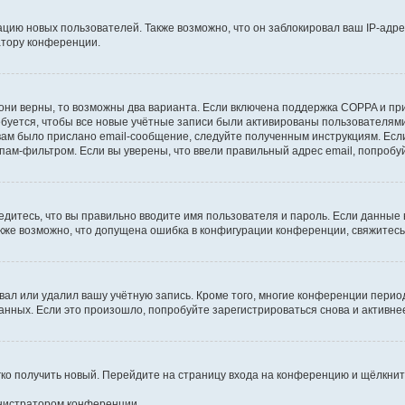
ию новых пользователей. Также возможно, что он заблокировал ваш IP-адре
атору конференции.
они верны, то возможны два варианта. Если включена поддержка COPPA и при 
уется, чтобы все новые учётные записи были активированы пользователями
ам было прислано email-сообщение, следуйте полученным инструкциям. Если
пам-фильтром. Если вы уверены, что ввели правильный адрес email, попробу
едитесь, что вы правильно вводите имя пользователя и пароль. Если данные
Также возможно, что допущена ошибка в конфигурации конференции, свяжитес
вал или удалил вашу учётную запись. Кроме того, многие конференции перио
ных. Если это произошло, попробуйте зарегистрироваться снова и активнее 
егко получить новый. Перейдите на страницу входа на конференцию и щёлкни
инистратором конференции.