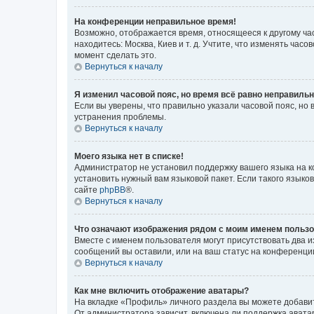
На конференции неправильное время!
Возможно, отображается время, относящееся к другому часо
находитесь: Москва, Киев и т. д. Учтите, что изменять час
момент сделать это.
Вернуться к началу
Я изменил часовой пояс, но время всё равно неправильн
Если вы уверены, что правильно указали часовой пояс, н
устранения проблемы.
Вернуться к началу
Моего языка нет в списке!
Администратор не установил поддержку вашего языка на к
установить нужный вам языковой пакет. Если такого языко
сайте
phpBB
®.
Вернуться к началу
Что означают изображения рядом с моим именем польз
Вместе с именем пользователя могут присутствовать два и
сообщений вы оставили, или на ваш статус на конференции
Вернуться к началу
Как мне включить отображение аватары?
На вкладке «Профиль» личного раздела вы можете добавит
От администратора зависит, включена ли поддержка аватар