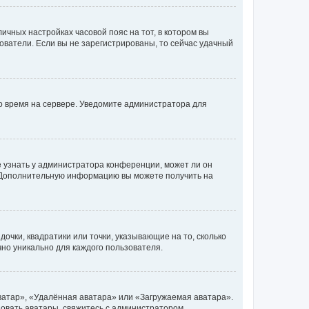
личных настройках часовой пояс на тот, в котором вы
ьзователи. Если вы не зарегистрированы, то сейчас удачный
но время на сервере. Уведомите администратора для
е узнать у администратора конференции, может ли он
к. Дополнительную информацию вы можете получить на
очки, квадратики или точки, указывающие на то, сколько
чно уникально для каждого пользователя.
ватар», «Удалённая аватара» или «Загружаемая аватара».
ьзовать аватары, свяжитесь с администратором