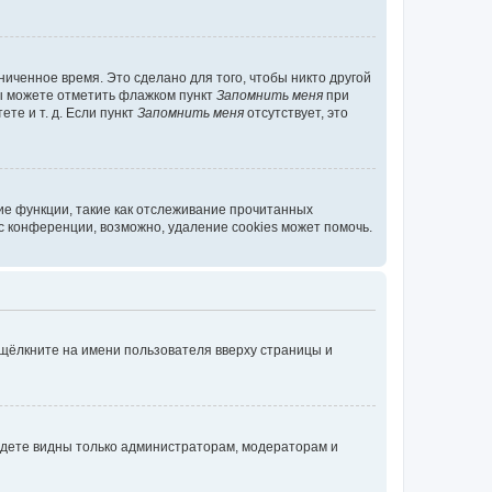
иченное время. Это сделано для того, чтобы никто другой
вы можете отметить флажком пункт
Запомнить меня
при
те и т. д. Если пункт
Запомнить меня
отсутствует, это
ие функции, такие как отслеживание прочитанных
 конференции, возможно, удаление cookies может помочь.
 щёлкните на имени пользователя вверху страницы и
будете видны только администраторам, модераторам и