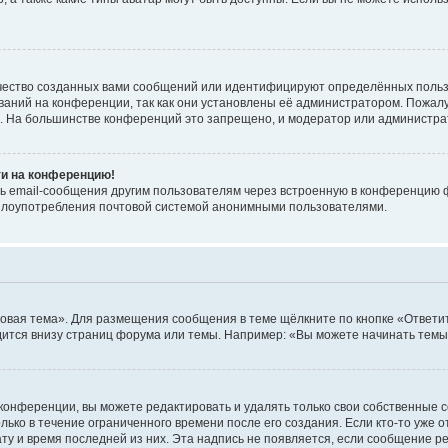
чество созданных вами сообщений или идентифицируют определённых польз
аний на конференции, так как они установлены её администратором. Пожал
е. На большинстве конференций это запрещено, и модератор или администра
ти на конференцию!
ь email-сообщения другим пользователям через встроенную в конференцию ф
ь злоупотребления почтовой системой анонимными пользователями.
овая тема». Для размещения сообщения в теме щёлкните по кнопке «Ответит
ится внизу страниц форума или темы. Например: «Вы можете начинать темы»
конференции, вы можете редактировать и удалять только свои собственные 
ько в течение ограниченного времени после его создания. Если кто-то уже 
дату и время последней из них. Эта надпись не появляется, если сообщение 