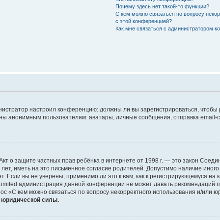
Почему здесь нет такой-то функции?
С кем можно связаться по вопросу неко
с этой конференцией?
Как мне связаться с администратором 
дминистратор настроил конференцию: должны ли вы зарегистрироваться, чтобы
 анонимным пользователям: аватары, личные сообщения, отправка email-сооб
.
 или Акт о защите частных прав ребёнка в интернете от 1998 г. — это закон Со
т, иметь на это письменное согласие родителей. Допустимо наличие иного
 Если вы не уверены, применимо ли это к вам, как к регистрирующемуся на 
Limited администрация данной конференции не может давать рекомендаций 
ос «С кем можно связаться по вопросу некорректного использования и/или ю
т юридической силы.