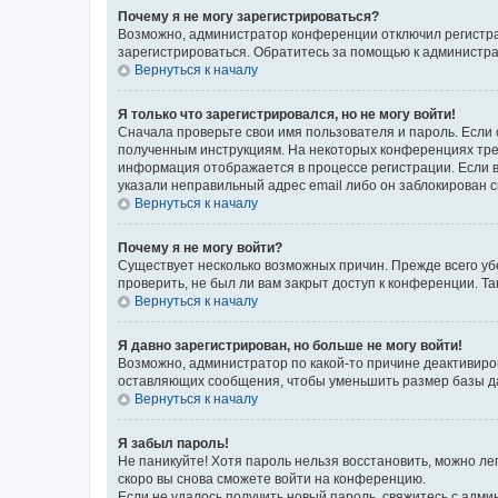
Почему я не могу зарегистрироваться?
Возможно, администратор конференции отключил регистрац
зарегистрироваться. Обратитесь за помощью к администр
Вернуться к началу
Я только что зарегистрировался, но не могу войти!
Сначала проверьте свои имя пользователя и пароль. Если 
полученным инструкциям. На некоторых конференциях треб
информация отображается в процессе регистрации. Если в
указали неправильный адрес email либо он заблокирован с
Вернуться к началу
Почему я не могу войти?
Существует несколько возможных причин. Прежде всего уб
проверить, не был ли вам закрыт доступ к конференции. 
Вернуться к началу
Я давно зарегистрирован, но больше не могу войти!
Возможно, администратор по какой-то причине деактивиро
оставляющих сообщения, чтобы уменьшить размер базы дан
Вернуться к началу
Я забыл пароль!
Не паникуйте! Хотя пароль нельзя восстановить, можно л
скоро вы снова сможете войти на конференцию.
Если не удалось получить новый пароль, свяжитесь с адм