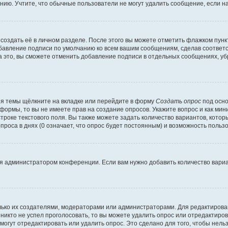
ию. Учтите, что обычные пользователи не могут удалить сообщение, если на 
создать её в личном разделе. После этого вы можете отметить флажком пун
обавление подписи по умолчанию ко всем вашим сообщениям, сделав соотве
а это, вы сможете отменить добавление подписи в отдельных сообщениях, у
я темы щёлкните на вкладке или перейдите в форму
Создать опрос
под осно
 формы, то вы не имеете прав на создание опросов. Укажите вопрос и как ми
троке текстового поля. Вы также можете задать количество вариантов, котор
оса в днях (0 означает, что опрос будет постоянным) и возможность пользо
я администратором конференции. Если вам нужно добавить количество вари
только их создателями, модераторами или администраторами. Для редактиров
 никто не успел проголосовать, то вы можете удалить опрос или отредактиров
огут отредактировать или удалить опрос. Это сделано для того, чтобы нель