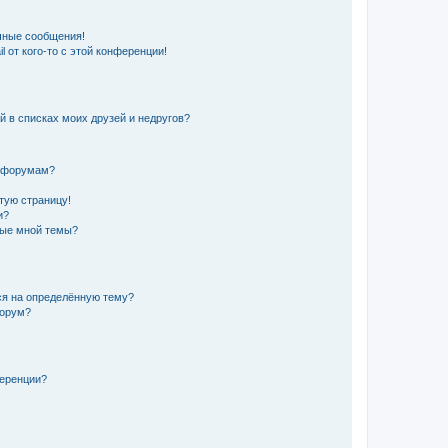
чные сообщения!
 от кого-то с этой конференции!
й в списках моих друзей и недругов?
и форумам?
стую страницу!
и?
ные мной темы?
ься на определённую тему?
форум?
ференции?