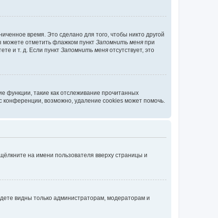
иченное время. Это сделано для того, чтобы никто другой
вы можете отметить флажком пункт
Запомнить меня
при
те и т. д. Если пункт
Запомнить меня
отсутствует, это
ие функции, такие как отслеживание прочитанных
 конференции, возможно, удаление cookies может помочь.
 щёлкните на имени пользователя вверху страницы и
будете видны только администраторам, модераторам и