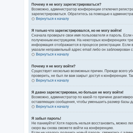
Почему я не могу зарегистрироваться?
Возможно, администратор конференции отключил регистрац
зарегистрироваться. Обратитесь за помощью к администр
Вернуться к началу
Я только что зарегистрировался, но не могу войти!
Сначала проверьте свои имя пользователя и пароль. Если 
полученным инструкциям. На некоторых конференциях треб
информация отображается в процессе регистрации. Если в
указали неправильный адрес email либо он заблокирован с
Вернуться к началу
Почему я не могу войти?
Существует несколько возможных причин. Прежде всего уб
проверить, не был ли вам закрыт доступ к конференции. 
Вернуться к началу
Я давно зарегистрирован, но больше не могу войти!
Возможно, администратор по какой-то причине деактивиро
оставляющих сообщения, чтобы уменьшить размер базы дан
Вернуться к началу
Я забыл пароль!
Не паникуйте! Хотя пароль нельзя восстановить, можно л
скоро вы снова сможете войти на конференцию.
Если не удалось получить новый пароль, свяжитесь с адм