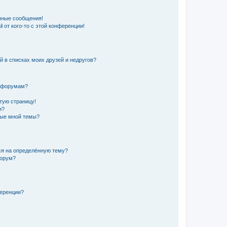
чные сообщения!
 от кого-то с этой конференции!
й в списках моих друзей и недругов?
и форумам?
стую страницу!
и?
ные мной темы?
ься на определённую тему?
форум?
ференции?