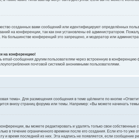
чество созданных вами сообщений или идентифицируют определённых польз
аний на конференции, так как они установлены её администратором. Пожал
е. На большинстве конференций это запрещено, и модератор или администра
ти на конференцию!
ь email-сообщения другим пользователям через встроенную в конференцию ф
ь злоупотребления почтовой системой анонимными пользователями.
овая тема». Для размещения сообщения в теме щёлкните по кнопке «Ответит
ится внизу страниц форума или темы. Например: «Вы можете начинать темы»
конференции, вы можете редактировать и удалять только свои собственные 
ько в течение ограниченного времени после его создания. Если кто-то уже 
дату и время последней из них. Эта надпись не появляется, если сообщение 