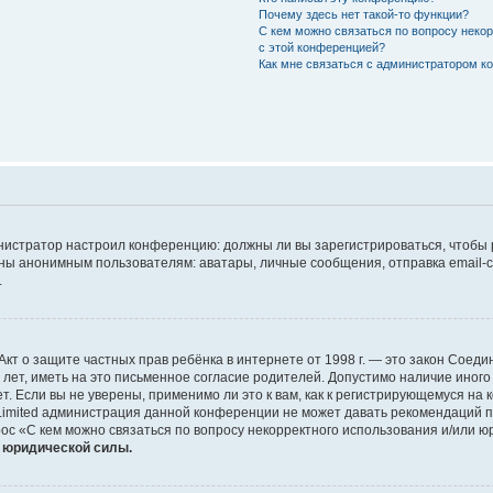
Почему здесь нет такой-то функции?
С кем можно связаться по вопросу неко
с этой конференцией?
Как мне связаться с администратором 
дминистратор настроил конференцию: должны ли вы зарегистрироваться, чтобы
 анонимным пользователям: аватары, личные сообщения, отправка email-сооб
.
 или Акт о защите частных прав ребёнка в интернете от 1998 г. — это закон Со
т, иметь на это письменное согласие родителей. Допустимо наличие иного
 Если вы не уверены, применимо ли это к вам, как к регистрирующемуся на 
Limited администрация данной конференции не может давать рекомендаций 
ос «С кем можно связаться по вопросу некорректного использования и/или ю
т юридической силы.