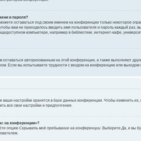
мени и пароля?
сможете оставаться под своим именем на конференции только некоторое огран
 чтобы вам не приходилось вводить имя пользователя и пароль каждый раз, 
щедоступном компьютере, например в библиотеке, интернет-кафе, университе
ам оставаться авторизованным на этой конференции, а также выполняют друг
ом. Если вы испытываете трудности с входом на конференцию или выходом с
е ваши настройки хранятся в базе данных конференции. Чтобы изменить их,
ить все свои настройки и предпочтения.
час на конференции»?
дёте опцию
Скрывать моё пребывание на конференции
. Выберите
Да
, и вы 
зователем.