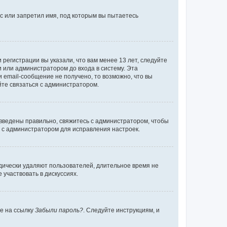
с или запретил имя, под которым вы пытаетесь
регистрации вы указали, что вам менее 13 лет, следуйте
 или администратором до входа в систему. Эта
 email-сообщение не получено, то возможно, что вы
йте связаться с администратором.
 введены правильно, свяжитесь с администратором, чтобы
ь с администратором для исправления настроек.
дически удаляют пользователей, длительное время не
участвовать в дискуссиях.
те на ссылку
Забыли пароль?
. Следуйте инструкциям, и