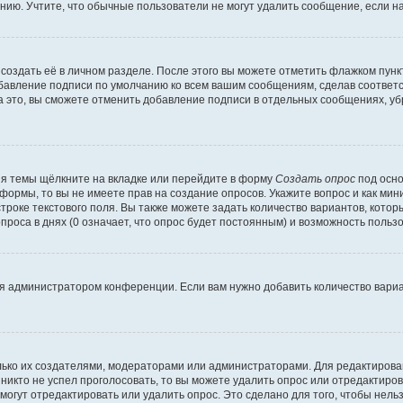
ию. Учтите, что обычные пользователи не могут удалить сообщение, если на 
создать её в личном разделе. После этого вы можете отметить флажком пун
обавление подписи по умолчанию ко всем вашим сообщениям, сделав соотве
а это, вы сможете отменить добавление подписи в отдельных сообщениях, у
я темы щёлкните на вкладке или перейдите в форму
Создать опрос
под осно
 формы, то вы не имеете прав на создание опросов. Укажите вопрос и как ми
троке текстового поля. Вы также можете задать количество вариантов, котор
оса в днях (0 означает, что опрос будет постоянным) и возможность пользо
я администратором конференции. Если вам нужно добавить количество вари
только их создателями, модераторами или администраторами. Для редактиров
 никто не успел проголосовать, то вы можете удалить опрос или отредактиров
огут отредактировать или удалить опрос. Это сделано для того, чтобы нель