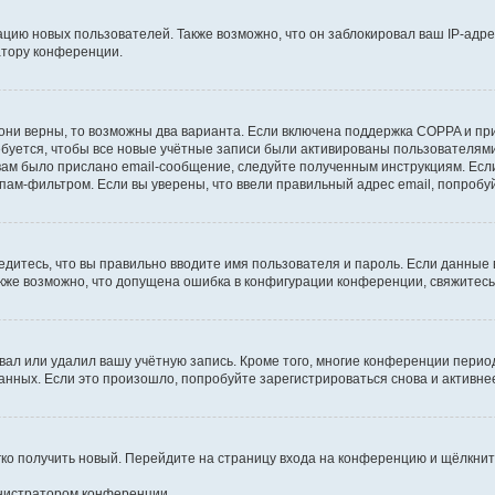
ию новых пользователей. Также возможно, что он заблокировал ваш IP-адре
атору конференции.
они верны, то возможны два варианта. Если включена поддержка COPPA и при 
уется, чтобы все новые учётные записи были активированы пользователями
ам было прислано email-сообщение, следуйте полученным инструкциям. Если
пам-фильтром. Если вы уверены, что ввели правильный адрес email, попробу
едитесь, что вы правильно вводите имя пользователя и пароль. Если данные
Также возможно, что допущена ошибка в конфигурации конференции, свяжитес
вал или удалил вашу учётную запись. Кроме того, многие конференции перио
ных. Если это произошло, попробуйте зарегистрироваться снова и активнее 
егко получить новый. Перейдите на страницу входа на конференцию и щёлкни
инистратором конференции.