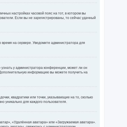
личных настройках часовой пояс на тот, в котором вы
ьзователи. Если вы не зарегистрированы, то сейчас удачный
но время на сервере. Уведомите администратора для
е узнать у администратора конференции, может ли он
к. Дополнительную информацию вы можете получить на
очки, квадратики или точки, указывающие на то, сколько
чно уникально для каждого пользователя.
ватар», «Удалённая аватара» или «Загружаемая аватара».
ьзовать аватары, свяжитесь с администратором