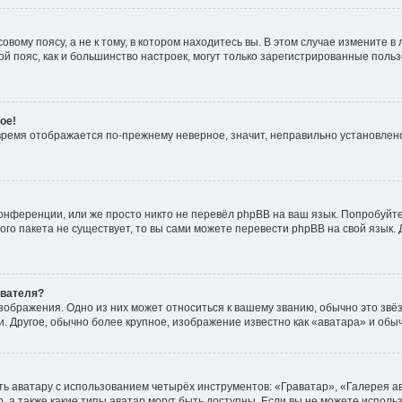
вому поясу, а не к тому, в котором находитесь вы. В этом случае измените в 
овой пояс, как и большинство настроек, могут только зарегистрированные пол
ое!
о время отображается по-прежнему неверное, значит, неправильно установле
онференции, или же просто никто не перевёл phpBB на ваш язык. Попробуйт
вого пакета не существует, то вы сами можете перевести phpBB на свой язы
ователя?
зображения. Одно из них может относиться к вашему званию, обычно это звёзд
. Другое, обычно более крупное, изображение известно как «аватара» и обы
ь аватару с использованием четырёх инструментов: «Граватар», «Галерея а
, а также какие типы аватар могут быть доступны. Если вы не можете испол