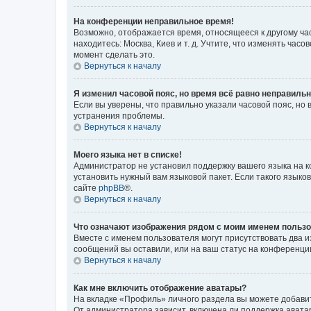
На конференции неправильное время!
Возможно, отображается время, относящееся к другому часо
находитесь: Москва, Киев и т. д. Учтите, что изменять час
момент сделать это.
Вернуться к началу
Я изменил часовой пояс, но время всё равно неправильн
Если вы уверены, что правильно указали часовой пояс, н
устранения проблемы.
Вернуться к началу
Моего языка нет в списке!
Администратор не установил поддержку вашего языка на к
установить нужный вам языковой пакет. Если такого языко
сайте
phpBB
®.
Вернуться к началу
Что означают изображения рядом с моим именем польз
Вместе с именем пользователя могут присутствовать два и
сообщений вы оставили, или на ваш статус на конференции
Вернуться к началу
Как мне включить отображение аватары?
На вкладке «Профиль» личного раздела вы можете добавит
От администратора зависит, включена ли поддержка аватар