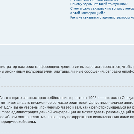
Почему здесь нет такой-то функции?
С кем можно связаться по вопросу неко
с этой конференцией?
Как мне связаться с администратором 
дминистратор настроил конференцию: должны ли вы зарегистрироваться, чтобы
 анонимным пользователям: аватары, личные сообщения, отправка email-сооб
.
 или Акт о защите частных прав ребёнка в интернете от 1998 г. — это закон Со
т, иметь на это письменное согласие родителей. Допустимо наличие иного
 Если вы не уверены, применимо ли это к вам, как к регистрирующемуся на 
Limited администрация данной конференции не может давать рекомендаций 
ос «С кем можно связаться по вопросу некорректного использования и/или ю
т юридической силы.