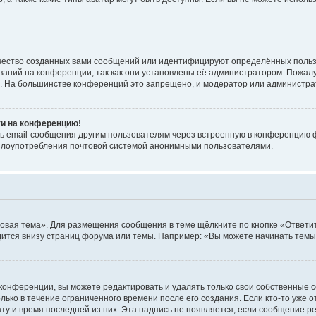
чество созданных вами сообщений или идентифицируют определённых польз
аний на конференции, так как они установлены её администратором. Пожал
е. На большинстве конференций это запрещено, и модератор или администра
ти на конференцию!
ь email-сообщения другим пользователям через встроенную в конференцию ф
ь злоупотребления почтовой системой анонимными пользователями.
овая тема». Для размещения сообщения в теме щёлкните по кнопке «Ответит
ится внизу страниц форума или темы. Например: «Вы можете начинать темы»
конференции, вы можете редактировать и удалять только свои собственные 
ько в течение ограниченного времени после его создания. Если кто-то уже 
дату и время последней из них. Эта надпись не появляется, если сообщение 