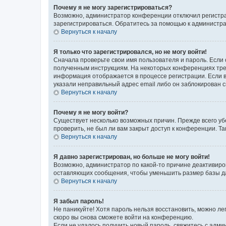
Почему я не могу зарегистрироваться?
Возможно, администратор конференции отключил регистрац
зарегистрироваться. Обратитесь за помощью к администр
Вернуться к началу
Я только что зарегистрировался, но не могу войти!
Сначала проверьте свои имя пользователя и пароль. Если 
полученным инструкциям. На некоторых конференциях треб
информация отображается в процессе регистрации. Если в
указали неправильный адрес email либо он заблокирован с
Вернуться к началу
Почему я не могу войти?
Существует несколько возможных причин. Прежде всего уб
проверить, не был ли вам закрыт доступ к конференции. 
Вернуться к началу
Я давно зарегистрирован, но больше не могу войти!
Возможно, администратор по какой-то причине деактивиро
оставляющих сообщения, чтобы уменьшить размер базы дан
Вернуться к началу
Я забыл пароль!
Не паникуйте! Хотя пароль нельзя восстановить, можно л
скоро вы снова сможете войти на конференцию.
Если не удалось получить новый пароль, свяжитесь с адм