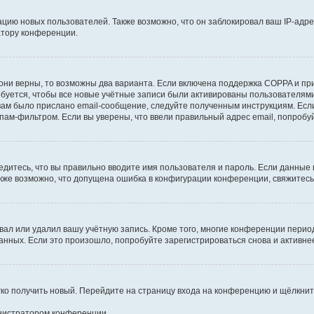
ию новых пользователей. Также возможно, что он заблокировал ваш IP-адре
атору конференции.
они верны, то возможны два варианта. Если включена поддержка COPPA и при 
уется, чтобы все новые учётные записи были активированы пользователями
ам было прислано email-сообщение, следуйте полученным инструкциям. Если
пам-фильтром. Если вы уверены, что ввели правильный адрес email, попробу
едитесь, что вы правильно вводите имя пользователя и пароль. Если данные
Также возможно, что допущена ошибка в конфигурации конференции, свяжитес
вал или удалил вашу учётную запись. Кроме того, многие конференции перио
ных. Если это произошло, попробуйте зарегистрироваться снова и активнее 
егко получить новый. Перейдите на страницу входа на конференцию и щёлкни
инистратором конференции.