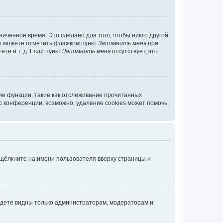
иченное время. Это сделано для того, чтобы никто другой
вы можете отметить флажком пункт
Запомнить меня
при
те и т. д. Если пункт
Запомнить меня
отсутствует, это
ие функции, такие как отслеживание прочитанных
 конференции, возможно, удаление cookies может помочь.
 щёлкните на имени пользователя вверху страницы и
будете видны только администраторам, модераторам и