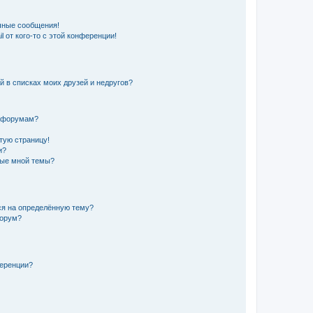
чные сообщения!
 от кого-то с этой конференции!
й в списках моих друзей и недругов?
и форумам?
стую страницу!
и?
ные мной темы?
ься на определённую тему?
форум?
ференции?