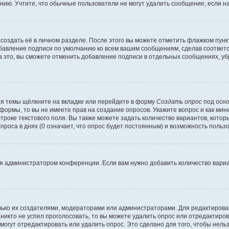
ию. Учтите, что обычные пользователи не могут удалить сообщение, если на 
создать её в личном разделе. После этого вы можете отметить флажком пун
обавление подписи по умолчанию ко всем вашим сообщениям, сделав соотве
а это, вы сможете отменить добавление подписи в отдельных сообщениях, у
я темы щёлкните на вкладке или перейдите в форму
Создать опрос
под осно
 формы, то вы не имеете прав на создание опросов. Укажите вопрос и как ми
троке текстового поля. Вы также можете задать количество вариантов, котор
оса в днях (0 означает, что опрос будет постоянным) и возможность пользо
я администратором конференции. Если вам нужно добавить количество вари
только их создателями, модераторами или администраторами. Для редактиров
 никто не успел проголосовать, то вы можете удалить опрос или отредактиров
огут отредактировать или удалить опрос. Это сделано для того, чтобы нель