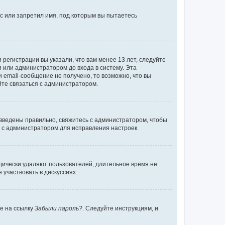
с или запретил имя, под которым вы пытаетесь
регистрации вы указали, что вам менее 13 лет, следуйте
 или администратором до входа в систему. Эта
 email-сообщение не получено, то возможно, что вы
йте связаться с администратором.
 введены правильно, свяжитесь с администратором, чтобы
ь с администратором для исправления настроек.
дически удаляют пользователей, длительное время не
участвовать в дискуссиях.
те на ссылку
Забыли пароль?
. Следуйте инструкциям, и