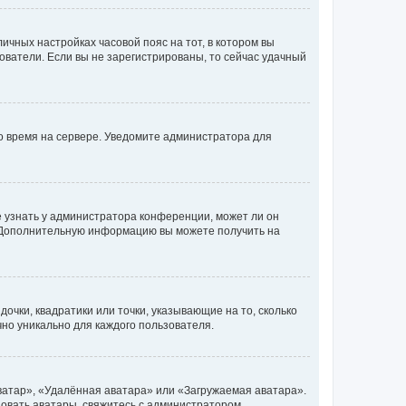
личных настройках часовой пояс на тот, в котором вы
ьзователи. Если вы не зарегистрированы, то сейчас удачный
но время на сервере. Уведомите администратора для
е узнать у администратора конференции, может ли он
к. Дополнительную информацию вы можете получить на
очки, квадратики или точки, указывающие на то, сколько
чно уникально для каждого пользователя.
ватар», «Удалённая аватара» или «Загружаемая аватара».
ьзовать аватары, свяжитесь с администратором