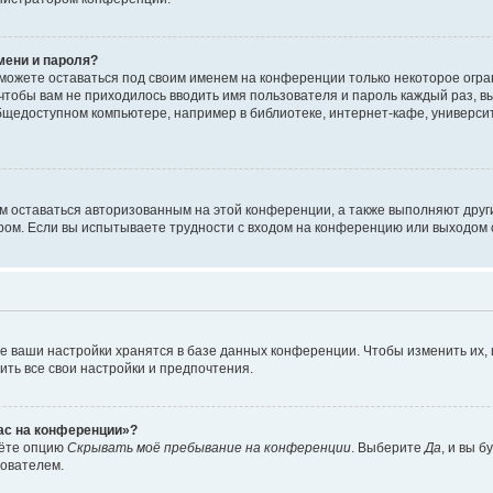
мени и пароля?
сможете оставаться под своим именем на конференции только некоторое огран
 чтобы вам не приходилось вводить имя пользователя и пароль каждый раз, 
щедоступном компьютере, например в библиотеке, интернет-кафе, университе
ам оставаться авторизованным на этой конференции, а также выполняют друг
ом. Если вы испытываете трудности с входом на конференцию или выходом с
е ваши настройки хранятся в базе данных конференции. Чтобы изменить их,
ить все свои настройки и предпочтения.
час на конференции»?
дёте опцию
Скрывать моё пребывание на конференции
. Выберите
Да
, и вы 
зователем.