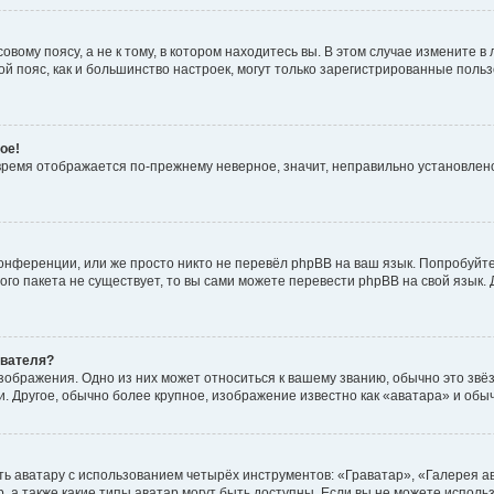
вому поясу, а не к тому, в котором находитесь вы. В этом случае измените в 
овой пояс, как и большинство настроек, могут только зарегистрированные пол
ое!
о время отображается по-прежнему неверное, значит, неправильно установле
онференции, или же просто никто не перевёл phpBB на ваш язык. Попробуйт
вого пакета не существует, то вы сами можете перевести phpBB на свой язы
ователя?
зображения. Одно из них может относиться к вашему званию, обычно это звёзд
. Другое, обычно более крупное, изображение известно как «аватара» и обы
ь аватару с использованием четырёх инструментов: «Граватар», «Галерея а
, а также какие типы аватар могут быть доступны. Если вы не можете испол