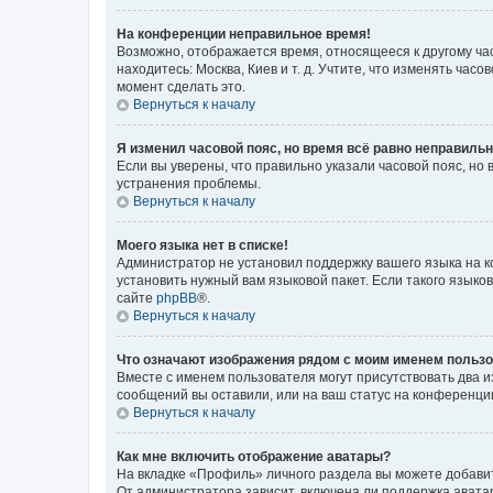
На конференции неправильное время!
Возможно, отображается время, относящееся к другому часо
находитесь: Москва, Киев и т. д. Учтите, что изменять час
момент сделать это.
Вернуться к началу
Я изменил часовой пояс, но время всё равно неправильн
Если вы уверены, что правильно указали часовой пояс, н
устранения проблемы.
Вернуться к началу
Моего языка нет в списке!
Администратор не установил поддержку вашего языка на к
установить нужный вам языковой пакет. Если такого языко
сайте
phpBB
®.
Вернуться к началу
Что означают изображения рядом с моим именем польз
Вместе с именем пользователя могут присутствовать два и
сообщений вы оставили, или на ваш статус на конференции
Вернуться к началу
Как мне включить отображение аватары?
На вкладке «Профиль» личного раздела вы можете добавит
От администратора зависит, включена ли поддержка аватар