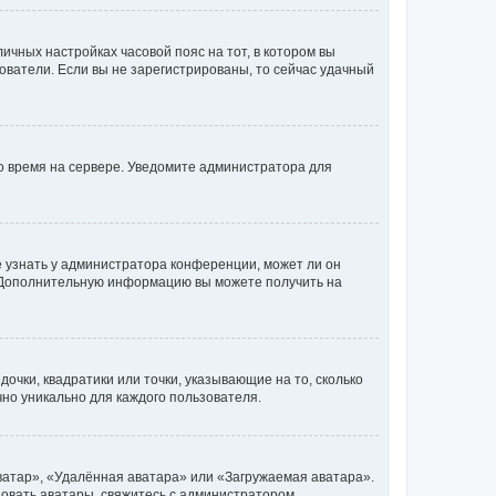
личных настройках часовой пояс на тот, в котором вы
ьзователи. Если вы не зарегистрированы, то сейчас удачный
но время на сервере. Уведомите администратора для
е узнать у администратора конференции, может ли он
к. Дополнительную информацию вы можете получить на
очки, квадратики или точки, указывающие на то, сколько
чно уникально для каждого пользователя.
ватар», «Удалённая аватара» или «Загружаемая аватара».
ьзовать аватары, свяжитесь с администратором