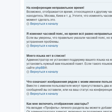
На конференции неправильное время!
Возможно, отображается время, относящееся к другому часо
находитесь: Москва, Киев и т. д. Учтите, что изменять час
момент сделать это.
Вернуться к началу
Я изменил часовой пояс, но время всё равно неправильн
Если вы уверены, что правильно указали часовой пояс, н
устранения проблемы.
Вернуться к началу
Моего языка нет в списке!
Администратор не установил поддержку вашего языка на к
установить нужный вам языковой пакет. Если такого языко
сайте
phpBB
®.
Вернуться к началу
Что означают изображения рядом с моим именем польз
Вместе с именем пользователя могут присутствовать два и
сообщений вы оставили, или на ваш статус на конференции
Вернуться к началу
Как мне включить отображение аватары?
На вкладке «Профиль» личного раздела вы можете добавит
От администратора зависит, включена ли поддержка аватар