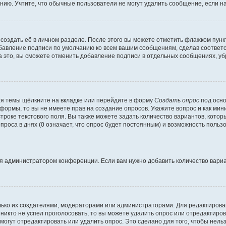
ию. Учтите, что обычные пользователи не могут удалить сообщение, если на 
создать её в личном разделе. После этого вы можете отметить флажком пун
обавление подписи по умолчанию ко всем вашим сообщениям, сделав соотве
а это, вы сможете отменить добавление подписи в отдельных сообщениях, у
я темы щёлкните на вкладке или перейдите в форму
Создать опрос
под осно
 формы, то вы не имеете прав на создание опросов. Укажите вопрос и как ми
троке текстового поля. Вы также можете задать количество вариантов, котор
оса в днях (0 означает, что опрос будет постоянным) и возможность пользо
я администратором конференции. Если вам нужно добавить количество вари
только их создателями, модераторами или администраторами. Для редактиров
 никто не успел проголосовать, то вы можете удалить опрос или отредактиров
огут отредактировать или удалить опрос. Это сделано для того, чтобы нель