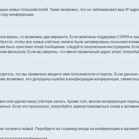
ию новых пользователей. Также возможно, что он заблокировал ваш IP-адре
атору конференции.
они верны, то возможны два варианта. Если включена поддержка COPPA и при 
уется, чтобы все новые учётные записи были активированы пользователями
ам было прислано email-сообщение, следуйте полученным инструкциям. Если
пам-фильтром. Если вы уверены, что ввели правильный адрес email, попробу
едитесь, что вы правильно вводите имя пользователя и пароль. Если данные
Также возможно, что допущена ошибка в конфигурации конференции, свяжитес
вал или удалил вашу учётную запись. Кроме того, многие конференции перио
ных. Если это произошло, попробуйте зарегистрироваться снова и активнее 
егко получить новый. Перейдите на страницу входа на конференцию и щёлкни
инистратором конференции.