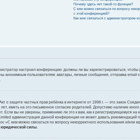
Почему здесь нет такой-то функции?
С кем можно связаться по вопросу неко
с этой конференцией?
Как мне связаться с администратором 
дминистратор настроил конференцию: должны ли вы зарегистрироваться, чтобы
 анонимным пользователям: аватары, личные сообщения, отправка email-сооб
.
 или Акт о защите частных прав ребёнка в интернете от 1998 г. — это закон Со
т, иметь на это письменное согласие родителей. Допустимо наличие иного
 Если вы не уверены, применимо ли это к вам, как к регистрирующемуся на 
Limited администрация данной конференции не может давать рекомендаций 
ос «С кем можно связаться по вопросу некорректного использования и/или ю
т юридической силы.