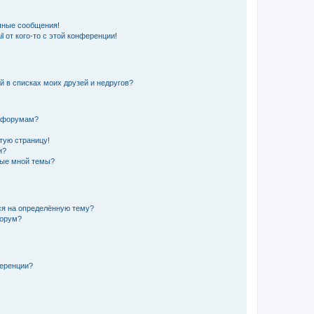
чные сообщения!
 от кого-то с этой конференции!
й в списках моих друзей и недругов?
и форумам?
стую страницу!
и?
ные мной темы?
ься на определённую тему?
форум?
ференции?