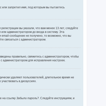
с или запретил имя, под которым вы пытаетесь
регистрации вы указали, что вам менее 13 лет, следуйте
 или администратором до входа в систему. Эта
 email-сообщение не получено, то возможно, что вы
йте связаться с администратором.
 введены правильно, свяжитесь с администратором, чтобы
ь с администратором для исправления настроек.
дически удаляют пользователей, длительное время не
участвовать в дискуссиях.
те на ссылку
Забыли пароль?
. Следуйте инструкциям, и