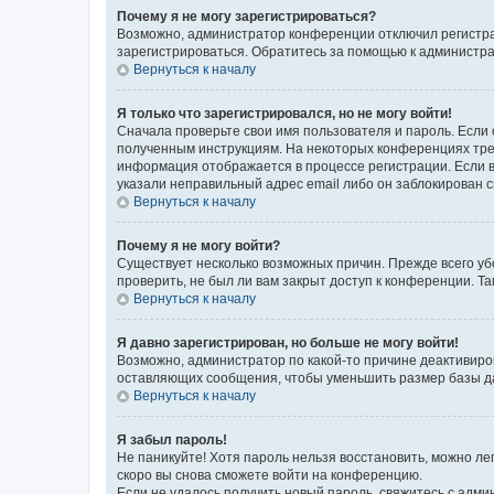
Почему я не могу зарегистрироваться?
Возможно, администратор конференции отключил регистрац
зарегистрироваться. Обратитесь за помощью к администр
Вернуться к началу
Я только что зарегистрировался, но не могу войти!
Сначала проверьте свои имя пользователя и пароль. Если 
полученным инструкциям. На некоторых конференциях треб
информация отображается в процессе регистрации. Если в
указали неправильный адрес email либо он заблокирован с
Вернуться к началу
Почему я не могу войти?
Существует несколько возможных причин. Прежде всего уб
проверить, не был ли вам закрыт доступ к конференции. 
Вернуться к началу
Я давно зарегистрирован, но больше не могу войти!
Возможно, администратор по какой-то причине деактивиро
оставляющих сообщения, чтобы уменьшить размер базы дан
Вернуться к началу
Я забыл пароль!
Не паникуйте! Хотя пароль нельзя восстановить, можно л
скоро вы снова сможете войти на конференцию.
Если не удалось получить новый пароль, свяжитесь с адм