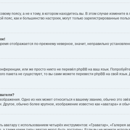
вому поясу, а не к тому, в котором находитесь вы. В этом случае измените в 
овой пояс, как и большинство настроек, могут только зарегистрированные пол
ое!
о время отображается по-прежнему неверное, значит, неправильно установле
онференции, или же просто никто не перевёл phpBB на ваш язык. Попробуйт
вого пакета не существует, то вы сами можете перевести phpBB на свой язы
ователя?
зображения. Одно из них может относиться к вашему званию, обычно это звёзд
. Другое, обычно более крупное, изображение известно как «аватара» и обы
ь аватару с использованием четырёх инструментов: «Граватар», «Галерея а
, а также какие типы аватар могут быть доступны. Если вы не можете испол