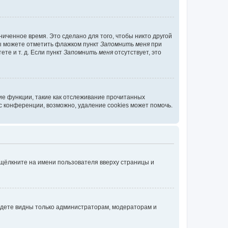
иченное время. Это сделано для того, чтобы никто другой
вы можете отметить флажком пункт
Запомнить меня
при
те и т. д. Если пункт
Запомнить меня
отсутствует, это
ие функции, такие как отслеживание прочитанных
 конференции, возможно, удаление cookies может помочь.
 щёлкните на имени пользователя вверху страницы и
будете видны только администраторам, модераторам и