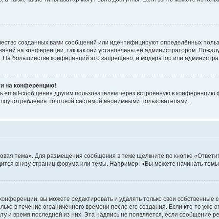
чество созданных вами сообщений или идентифицируют определённых польз
аний на конференции, так как они установлены её администратором. Пожал
е. На большинстве конференций это запрещено, и модератор или администра
ти на конференцию!
ь email-сообщения другим пользователям через встроенную в конференцию ф
ь злоупотребления почтовой системой анонимными пользователями.
овая тема». Для размещения сообщения в теме щёлкните по кнопке «Ответит
ится внизу страниц форума или темы. Например: «Вы можете начинать темы»
конференции, вы можете редактировать и удалять только свои собственные 
ько в течение ограниченного времени после его создания. Если кто-то уже 
дату и время последней из них. Эта надпись не появляется, если сообщение 