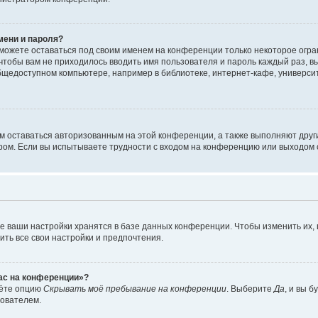
мени и пароля?
сможете оставаться под своим именем на конференции только некоторое огран
 чтобы вам не приходилось вводить имя пользователя и пароль каждый раз, 
щедоступном компьютере, например в библиотеке, интернет-кафе, университе
ам оставаться авторизованным на этой конференции, а также выполняют друг
ом. Если вы испытываете трудности с входом на конференцию или выходом с
е ваши настройки хранятся в базе данных конференции. Чтобы изменить их,
ить все свои настройки и предпочтения.
час на конференции»?
дёте опцию
Скрывать моё пребывание на конференции
. Выберите
Да
, и вы 
зователем.