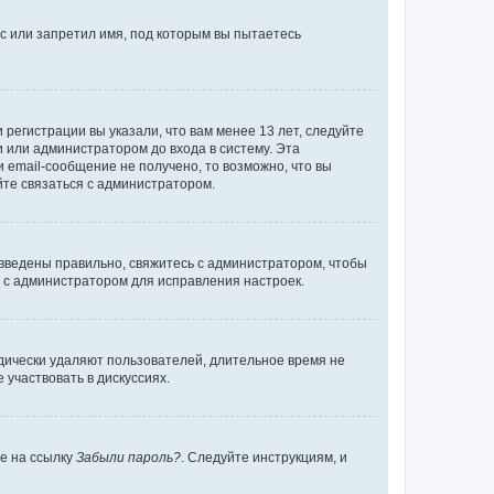
с или запретил имя, под которым вы пытаетесь
регистрации вы указали, что вам менее 13 лет, следуйте
 или администратором до входа в систему. Эта
 email-сообщение не получено, то возможно, что вы
йте связаться с администратором.
 введены правильно, свяжитесь с администратором, чтобы
ь с администратором для исправления настроек.
дически удаляют пользователей, длительное время не
участвовать в дискуссиях.
те на ссылку
Забыли пароль?
. Следуйте инструкциям, и