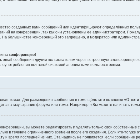
чество созданных вами сообщений или идентифицируют определённых польз
аний на конференции, так как они установлены её администратором. Пожал
е. На большинстве конференций это запрещено, и модератор или администра
ти на конференцию!
ь email-сообщения другим пользователям через встроенную в конференцию ф
ь злоупотребления почтовой системой анонимными пользователями.
овая тема». Для размещения сообщения в теме щёлкните по кнопке «Ответит
ится внизу страниц форума или темы. Например: «Вы можете начинать темы»
конференции, вы можете редактировать и удалять только свои собственные 
ько в течение ограниченного времени после его создания. Если кто-то уже 
дату и время последней из них. Эта надпись не появляется, если сообщение 