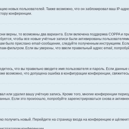
ию новых пользователей. Также возможно, что он заблокировал ваш IP-адре
атору конференции.
они верны, то возможны два варианта. Если включена поддержка COPPA и при 
уется, чтобы все новые учётные записи были активированы пользователями
ам было прислано email-сообщение, следуйте полученным инструкциям. Если
пам-фильтром. Если вы уверены, что ввели правильный адрес email, попробу
едитесь, что вы правильно вводите имя пользователя и пароль. Если данные
Также возможно, что допущена ошибка в конфигурации конференции, свяжитес
вал или удалил вашу учётную запись. Кроме того, многие конференции перио
ных. Если это произошло, попробуйте зарегистрироваться снова и активнее 
егко получить новый. Перейдите на страницу входа на конференцию и щёлкни
инистратором конференции.