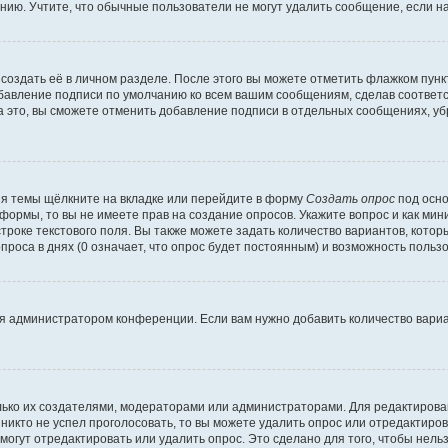
ию. Учтите, что обычные пользователи не могут удалить сообщение, если на 
создать её в личном разделе. После этого вы можете отметить флажком пун
обавление подписи по умолчанию ко всем вашим сообщениям, сделав соотве
а это, вы сможете отменить добавление подписи в отдельных сообщениях, у
я темы щёлкните на вкладке или перейдите в форму
Создать опрос
под осно
 формы, то вы не имеете прав на создание опросов. Укажите вопрос и как ми
троке текстового поля. Вы также можете задать количество вариантов, котор
оса в днях (0 означает, что опрос будет постоянным) и возможность пользо
я администратором конференции. Если вам нужно добавить количество вари
только их создателями, модераторами или администраторами. Для редактиров
 никто не успел проголосовать, то вы можете удалить опрос или отредактиров
огут отредактировать или удалить опрос. Это сделано для того, чтобы нель