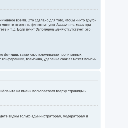
иченное время. Это сделано для того, чтобы никто другой
вы можете отметить флажком пункт
Запомнить меня
при
те и т. д. Если пункт
Запомнить меня
отсутствует, это
ие функции, такие как отслеживание прочитанных
 конференции, возможно, удаление cookies может помочь.
 щёлкните на имени пользователя вверху страницы и
будете видны только администраторам, модераторам и