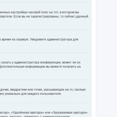
личных настройках часовой пояс на тот, в котором вы
ьзователи. Если вы не зарегистрированы, то сейчас удачный
но время на сервере. Уведомите администратора для
е узнать у администратора конференции, может ли он
к. Дополнительную информацию вы можете получить на
очки, квадратики или точки, указывающие на то, сколько
чно уникально для каждого пользователя.
ватар», «Удалённая аватара» или «Загружаемая аватара».
ьзовать аватары, свяжитесь с администратором