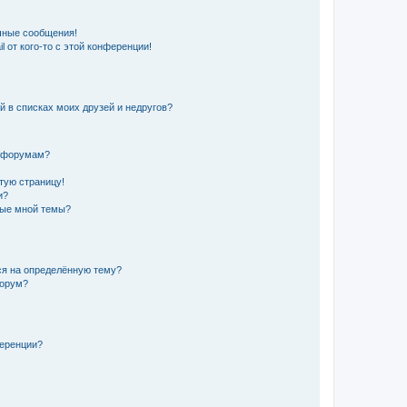
чные сообщения!
 от кого-то с этой конференции!
й в списках моих друзей и недругов?
и форумам?
стую страницу!
и?
ные мной темы?
ься на определённую тему?
форум?
ференции?