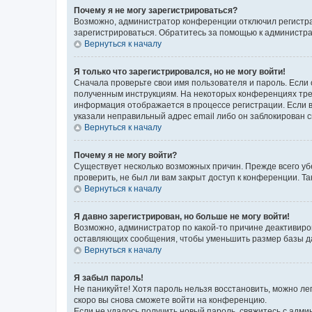
Почему я не могу зарегистрироваться?
Возможно, администратор конференции отключил регистрац
зарегистрироваться. Обратитесь за помощью к администр
Вернуться к началу
Я только что зарегистрировался, но не могу войти!
Сначала проверьте свои имя пользователя и пароль. Если 
полученным инструкциям. На некоторых конференциях треб
информация отображается в процессе регистрации. Если в
указали неправильный адрес email либо он заблокирован с
Вернуться к началу
Почему я не могу войти?
Существует несколько возможных причин. Прежде всего уб
проверить, не был ли вам закрыт доступ к конференции. 
Вернуться к началу
Я давно зарегистрирован, но больше не могу войти!
Возможно, администратор по какой-то причине деактивиро
оставляющих сообщения, чтобы уменьшить размер базы дан
Вернуться к началу
Я забыл пароль!
Не паникуйте! Хотя пароль нельзя восстановить, можно л
скоро вы снова сможете войти на конференцию.
Если не удалось получить новый пароль, свяжитесь с адм