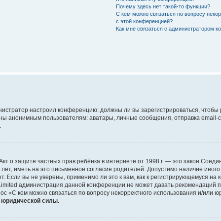
Почему здесь нет такой-то функции?
С кем можно связаться по вопросу неко
с этой конференцией?
Как мне связаться с администратором 
дминистратор настроил конференцию: должны ли вы зарегистрироваться, чтобы
 анонимным пользователям: аватары, личные сообщения, отправка email-сооб
.
 или Акт о защите частных прав ребёнка в интернете от 1998 г. — это закон Со
т, иметь на это письменное согласие родителей. Допустимо наличие иного
 Если вы не уверены, применимо ли это к вам, как к регистрирующемуся на 
Limited администрация данной конференции не может давать рекомендаций 
ос «С кем можно связаться по вопросу некорректного использования и/или ю
т юридической силы.