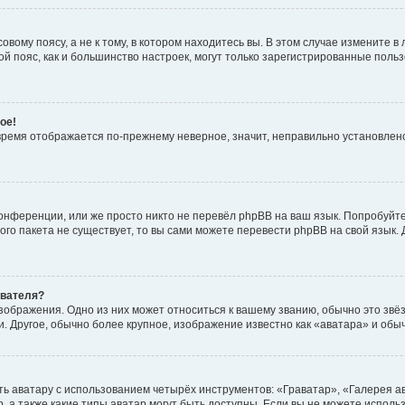
вому поясу, а не к тому, в котором находитесь вы. В этом случае измените в 
овой пояс, как и большинство настроек, могут только зарегистрированные пол
ое!
о время отображается по-прежнему неверное, значит, неправильно установле
онференции, или же просто никто не перевёл phpBB на ваш язык. Попробуйт
вого пакета не существует, то вы сами можете перевести phpBB на свой язы
ователя?
зображения. Одно из них может относиться к вашему званию, обычно это звёзд
. Другое, обычно более крупное, изображение известно как «аватара» и обы
ь аватару с использованием четырёх инструментов: «Граватар», «Галерея а
, а также какие типы аватар могут быть доступны. Если вы не можете испол