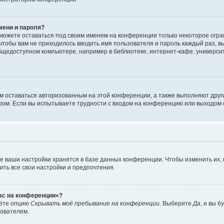
мени и пароля?
сможете оставаться под своим именем на конференции только некоторое огран
 чтобы вам не приходилось вводить имя пользователя и пароль каждый раз, 
щедоступном компьютере, например в библиотеке, интернет-кафе, университе
ам оставаться авторизованным на этой конференции, а также выполняют друг
ом. Если вы испытываете трудности с входом на конференцию или выходом с
е ваши настройки хранятся в базе данных конференции. Чтобы изменить их,
ить все свои настройки и предпочтения.
час на конференции»?
дёте опцию
Скрывать моё пребывание на конференции
. Выберите
Да
, и вы 
зователем.