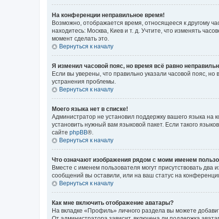
На конференции неправильное время!
Возможно, отображается время, относящееся к другому часо
находитесь: Москва, Киев и т. д. Учтите, что изменять час
момент сделать это.
Вернуться к началу
Я изменил часовой пояс, но время всё равно неправильн
Если вы уверены, что правильно указали часовой пояс, н
устранения проблемы.
Вернуться к началу
Моего языка нет в списке!
Администратор не установил поддержку вашего языка на к
установить нужный вам языковой пакет. Если такого языко
сайте
phpBB
®.
Вернуться к началу
Что означают изображения рядом с моим именем польз
Вместе с именем пользователя могут присутствовать два и
сообщений вы оставили, или на ваш статус на конференции
Вернуться к началу
Как мне включить отображение аватары?
На вкладке «Профиль» личного раздела вы можете добавит
От администратора зависит, включена ли поддержка аватар