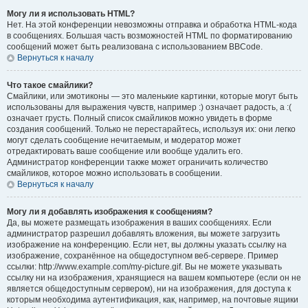
Могу ли я использовать HTML?
Нет. На этой конференции невозможны отправка и обработка HTML-кода
в сообщениях. Большая часть возможностей HTML по форматированию
сообщений может быть реализована с использованием BBCode.
Вернуться к началу
Что такое смайлики?
Смайлики, или эмотиконы — это маленькие картинки, которые могут быть
использованы для выражения чувств, например :) означает радость, а :(
означает грусть. Полный список смайликов можно увидеть в форме
создания сообщений. Только не перестарайтесь, используя их: они легко
могут сделать сообщение нечитаемым, и модератор может
отредактировать ваше сообщение или вообще удалить его.
Администратор конференции также может ограничить количество
смайликов, которое можно использовать в сообщении.
Вернуться к началу
Могу ли я добавлять изображения к сообщениям?
Да, вы можете размещать изображения в ваших сообщениях. Если
администратор разрешил добавлять вложения, вы можете загрузить
изображение на конференцию. Если нет, вы должны указать ссылку на
изображение, сохранённое на общедоступном веб-сервере. Пример
ссылки: http://www.example.com/my-picture.gif. Вы не можете указывать
ссылку ни на изображения, хранящиеся на вашем компьютере (если он не
является общедоступным сервером), ни на изображения, для доступа к
которым необходима аутентификация, как, например, на почтовые ящики