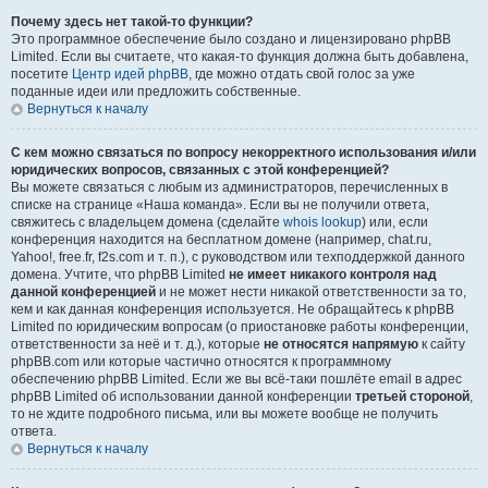
Почему здесь нет такой-то функции?
Это программное обеспечение было создано и лицензировано phpBB
Limited. Если вы считаете, что какая-то функция должна быть добавлена,
посетите
Центр идей phpBB
, где можно отдать свой голос за уже
поданные идеи или предложить собственные.
Вернуться к началу
С кем можно связаться по вопросу некорректного использования и/или
юридических вопросов, связанных с этой конференцией?
Вы можете связаться с любым из администраторов, перечисленных в
списке на странице «Наша команда». Если вы не получили ответа,
свяжитесь с владельцем домена (сделайте
whois lookup
) или, если
конференция находится на бесплатном домене (например, chat.ru,
Yahoo!, free.fr, f2s.com и т. п.), с руководством или техподдержкой данного
домена. Учтите, что phpBB Limited
не имеет никакого контроля над
данной конференцией
и не может нести никакой ответственности за то,
кем и как данная конференция используется. Не обращайтесь к phpBB
Limited по юридическим вопросам (о приостановке работы конференции,
ответственности за неё и т. д.), которые
не относятся напрямую
к сайту
phpBB.com или которые частично относятся к программному
обеспечению phpBB Limited. Если же вы всё-таки пошлёте email в адрес
phpBB Limited об использовании данной конференции
третьей стороной
,
то не ждите подробного письма, или вы можете вообще не получить
ответа.
Вернуться к началу