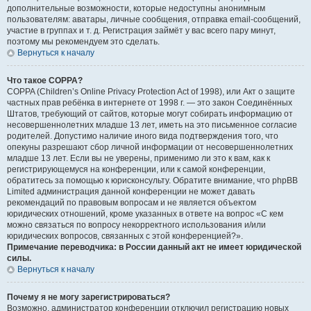
дополнительные возможности, которые недоступны анонимным
пользователям: аватары, личные сообщения, отправка email-сообщений,
участие в группах и т. д. Регистрация займёт у вас всего пару минут,
поэтому мы рекомендуем это сделать.
Вернуться к началу
Что такое COPPA?
COPPA (Children’s Online Privacy Protection Act of 1998), или Акт о защите
частных прав ребёнка в интернете от 1998 г. — это закон Соединённых
Штатов, требующий от сайтов, которые могут собирать информацию от
несовершеннолетних младше 13 лет, иметь на это письменное согласие
родителей. Допустимо наличие иного вида подтверждения того, что
опекуны разрешают сбор личной информации от несовершеннолетних
младше 13 лет. Если вы не уверены, применимо ли это к вам, как к
регистрирующемуся на конференции, или к самой конференции,
обратитесь за помощью к юрисконсульту. Обратите внимание, что phpBB
Limited администрация данной конференции не может давать
рекомендаций по правовым вопросам и не является объектом
юридических отношений, кроме указанных в ответе на вопрос «С кем
можно связаться по вопросу некорректного использования и/или
юридических вопросов, связанных с этой конференцией?».
Примечание переводчика: в России данный акт не имеет юридической
силы.
Вернуться к началу
Почему я не могу зарегистрироваться?
Возможно, администратор конференции отключил регистрацию новых