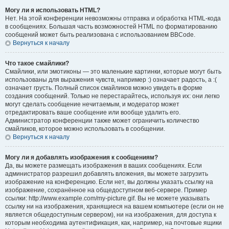
Могу ли я использовать HTML?
Нет. На этой конференции невозможны отправка и обработка HTML-кода
в сообщениях. Большая часть возможностей HTML по форматированию
сообщений может быть реализована с использованием BBCode.
Вернуться к началу
Что такое смайлики?
Смайлики, или эмотиконы — это маленькие картинки, которые могут быть
использованы для выражения чувств, например :) означает радость, а :(
означает грусть. Полный список смайликов можно увидеть в форме
создания сообщений. Только не перестарайтесь, используя их: они легко
могут сделать сообщение нечитаемым, и модератор может
отредактировать ваше сообщение или вообще удалить его.
Администратор конференции также может ограничить количество
смайликов, которое можно использовать в сообщении.
Вернуться к началу
Могу ли я добавлять изображения к сообщениям?
Да, вы можете размещать изображения в ваших сообщениях. Если
администратор разрешил добавлять вложения, вы можете загрузить
изображение на конференцию. Если нет, вы должны указать ссылку на
изображение, сохранённое на общедоступном веб-сервере. Пример
ссылки: http://www.example.com/my-picture.gif. Вы не можете указывать
ссылку ни на изображения, хранящиеся на вашем компьютере (если он не
является общедоступным сервером), ни на изображения, для доступа к
которым необходима аутентификация, как, например, на почтовые ящики