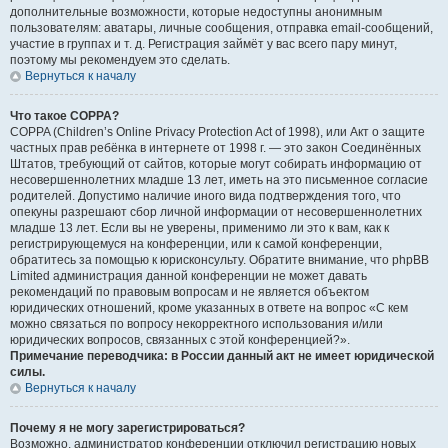
дополнительные возможности, которые недоступны анонимным
пользователям: аватары, личные сообщения, отправка email-сообщений,
участие в группах и т. д. Регистрация займёт у вас всего пару минут,
поэтому мы рекомендуем это сделать.
Вернуться к началу
Что такое COPPA?
COPPA (Children’s Online Privacy Protection Act of 1998), или Акт о защите
частных прав ребёнка в интернете от 1998 г. — это закон Соединённых
Штатов, требующий от сайтов, которые могут собирать информацию от
несовершеннолетних младше 13 лет, иметь на это письменное согласие
родителей. Допустимо наличие иного вида подтверждения того, что
опекуны разрешают сбор личной информации от несовершеннолетних
младше 13 лет. Если вы не уверены, применимо ли это к вам, как к
регистрирующемуся на конференции, или к самой конференции,
обратитесь за помощью к юрисконсульту. Обратите внимание, что phpBB
Limited администрация данной конференции не может давать
рекомендаций по правовым вопросам и не является объектом
юридических отношений, кроме указанных в ответе на вопрос «С кем
можно связаться по вопросу некорректного использования и/или
юридических вопросов, связанных с этой конференцией?».
Примечание переводчика: в России данный акт не имеет юридической
силы.
Вернуться к началу
Почему я не могу зарегистрироваться?
Возможно, администратор конференции отключил регистрацию новых