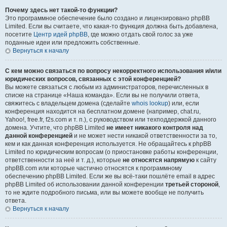
Почему здесь нет такой-то функции?
Это программное обеспечение было создано и лицензировано phpBB
Limited. Если вы считаете, что какая-то функция должна быть добавлена,
посетите
Центр идей phpBB
, где можно отдать свой голос за уже
поданные идеи или предложить собственные.
Вернуться к началу
С кем можно связаться по вопросу некорректного использования и/или
юридических вопросов, связанных с этой конференцией?
Вы можете связаться с любым из администраторов, перечисленных в
списке на странице «Наша команда». Если вы не получили ответа,
свяжитесь с владельцем домена (сделайте
whois lookup
) или, если
конференция находится на бесплатном домене (например, chat.ru,
Yahoo!, free.fr, f2s.com и т. п.), с руководством или техподдержкой данного
домена. Учтите, что phpBB Limited
не имеет никакого контроля над
данной конференцией
и не может нести никакой ответственности за то,
кем и как данная конференция используется. Не обращайтесь к phpBB
Limited по юридическим вопросам (о приостановке работы конференции,
ответственности за неё и т. д.), которые
не относятся напрямую
к сайту
phpBB.com или которые частично относятся к программному
обеспечению phpBB Limited. Если же вы всё-таки пошлёте email в адрес
phpBB Limited об использовании данной конференции
третьей стороной
,
то не ждите подробного письма, или вы можете вообще не получить
ответа.
Вернуться к началу