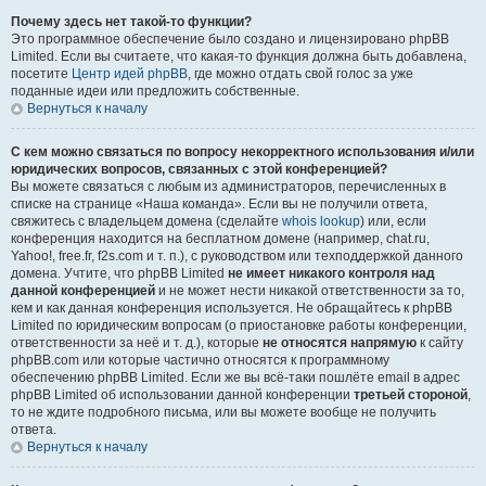
Почему здесь нет такой-то функции?
Это программное обеспечение было создано и лицензировано phpBB
Limited. Если вы считаете, что какая-то функция должна быть добавлена,
посетите
Центр идей phpBB
, где можно отдать свой голос за уже
поданные идеи или предложить собственные.
Вернуться к началу
С кем можно связаться по вопросу некорректного использования и/или
юридических вопросов, связанных с этой конференцией?
Вы можете связаться с любым из администраторов, перечисленных в
списке на странице «Наша команда». Если вы не получили ответа,
свяжитесь с владельцем домена (сделайте
whois lookup
) или, если
конференция находится на бесплатном домене (например, chat.ru,
Yahoo!, free.fr, f2s.com и т. п.), с руководством или техподдержкой данного
домена. Учтите, что phpBB Limited
не имеет никакого контроля над
данной конференцией
и не может нести никакой ответственности за то,
кем и как данная конференция используется. Не обращайтесь к phpBB
Limited по юридическим вопросам (о приостановке работы конференции,
ответственности за неё и т. д.), которые
не относятся напрямую
к сайту
phpBB.com или которые частично относятся к программному
обеспечению phpBB Limited. Если же вы всё-таки пошлёте email в адрес
phpBB Limited об использовании данной конференции
третьей стороной
,
то не ждите подробного письма, или вы можете вообще не получить
ответа.
Вернуться к началу