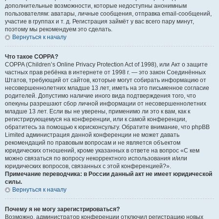
дополнительные возможности, которые недоступны анонимным
пользователям: аватары, личные сообщения, отправка email-сообщений,
участие в группах и т. д. Регистрация займёт у вас всего пару минут,
поэтому мы рекомендуем это сделать.
Вернуться к началу
Что такое COPPA?
COPPA (Children’s Online Privacy Protection Act of 1998), или Акт о защите
частных прав ребёнка в интернете от 1998 г. — это закон Соединённых
Штатов, требующий от сайтов, которые могут собирать информацию от
несовершеннолетних младше 13 лет, иметь на это письменное согласие
родителей. Допустимо наличие иного вида подтверждения того, что
опекуны разрешают сбор личной информации от несовершеннолетних
младше 13 лет. Если вы не уверены, применимо ли это к вам, как к
регистрирующемуся на конференции, или к самой конференции,
обратитесь за помощью к юрисконсульту. Обратите внимание, что phpBB
Limited администрация данной конференции не может давать
рекомендаций по правовым вопросам и не является объектом
юридических отношений, кроме указанных в ответе на вопрос «С кем
можно связаться по вопросу некорректного использования и/или
юридических вопросов, связанных с этой конференцией?».
Примечание переводчика: в России данный акт не имеет юридической
силы.
Вернуться к началу
Почему я не могу зарегистрироваться?
Возможно, администратор конференции отключил регистрацию новых