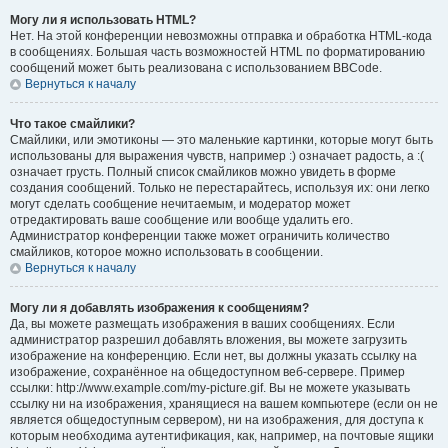
Могу ли я использовать HTML?
Нет. На этой конференции невозможны отправка и обработка HTML-кода
в сообщениях. Большая часть возможностей HTML по форматированию
сообщений может быть реализована с использованием BBCode.
Вернуться к началу
Что такое смайлики?
Смайлики, или эмотиконы — это маленькие картинки, которые могут быть
использованы для выражения чувств, например :) означает радость, а :(
означает грусть. Полный список смайликов можно увидеть в форме
создания сообщений. Только не перестарайтесь, используя их: они легко
могут сделать сообщение нечитаемым, и модератор может
отредактировать ваше сообщение или вообще удалить его.
Администратор конференции также может ограничить количество
смайликов, которое можно использовать в сообщении.
Вернуться к началу
Могу ли я добавлять изображения к сообщениям?
Да, вы можете размещать изображения в ваших сообщениях. Если
администратор разрешил добавлять вложения, вы можете загрузить
изображение на конференцию. Если нет, вы должны указать ссылку на
изображение, сохранённое на общедоступном веб-сервере. Пример
ссылки: http://www.example.com/my-picture.gif. Вы не можете указывать
ссылку ни на изображения, хранящиеся на вашем компьютере (если он не
является общедоступным сервером), ни на изображения, для доступа к
которым необходима аутентификация, как, например, на почтовые ящики