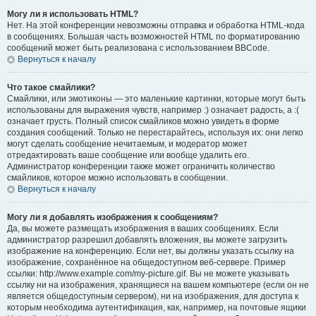
Могу ли я использовать HTML?
Нет. На этой конференции невозможны отправка и обработка HTML-кода
в сообщениях. Большая часть возможностей HTML по форматированию
сообщений может быть реализована с использованием BBCode.
Вернуться к началу
Что такое смайлики?
Смайлики, или эмотиконы — это маленькие картинки, которые могут быть
использованы для выражения чувств, например :) означает радость, а :(
означает грусть. Полный список смайликов можно увидеть в форме
создания сообщений. Только не перестарайтесь, используя их: они легко
могут сделать сообщение нечитаемым, и модератор может
отредактировать ваше сообщение или вообще удалить его.
Администратор конференции также может ограничить количество
смайликов, которое можно использовать в сообщении.
Вернуться к началу
Могу ли я добавлять изображения к сообщениям?
Да, вы можете размещать изображения в ваших сообщениях. Если
администратор разрешил добавлять вложения, вы можете загрузить
изображение на конференцию. Если нет, вы должны указать ссылку на
изображение, сохранённое на общедоступном веб-сервере. Пример
ссылки: http://www.example.com/my-picture.gif. Вы не можете указывать
ссылку ни на изображения, хранящиеся на вашем компьютере (если он не
является общедоступным сервером), ни на изображения, для доступа к
которым необходима аутентификация, как, например, на почтовые ящики