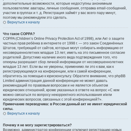
дополнительные возможности, которые недоступны анонимным
пользователям: аватары, личные сообщения, отправка email-сообщений,
участие в группах и т. д. Регистрация займёт у вас всего пару минут,
поэтому мы рекомендуем это сделать.
Вернуться к началу
Что такое COPPA?
COPPA (Children’s Online Privacy Protection Act of 1998), или Акт о защите
частных прав ребёнка в интернете от 1998 г. — это закон Соединённых
Штатов, требующий от сайтов, которые могут собирать информацию от
несовершеннолетних младше 13 лет, иметь на это письменное согласие
родителей. Допустимо наличие иного вида подтверждения того, что
опекуны разрешают сбор личной информации от несовершеннолетних
младше 13 лет. Если вы не уверены, применимо ли это к вам, как к
регистрирующемуся на конференции, или к самой конференции,
обратитесь за помощью к юрисконсульту. Обратите внимание, что phpBB
Limited администрация данной конференции не может давать
рекомендаций по правовым вопросам и не является объектом
юридических отношений, кроме указанных в ответе на вопрос «С кем
можно связаться по вопросу некорректного использования и/или
юридических вопросов, связанных с этой конференцией?».
Примечание переводчика: в России данный акт не имеет юридической
силы.
Вернуться к началу
Почему я не могу зарегистрироваться?
Возможно, администратор конференции отключил регистрацию новых