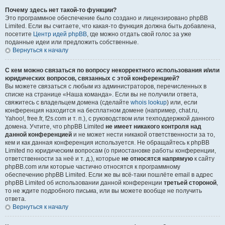
Почему здесь нет такой-то функции?
Это программное обеспечение было создано и лицензировано phpBB
Limited. Если вы считаете, что какая-то функция должна быть добавлена,
посетите
Центр идей phpBB
, где можно отдать свой голос за уже
поданные идеи или предложить собственные.
Вернуться к началу
С кем можно связаться по вопросу некорректного использования и/или
юридических вопросов, связанных с этой конференцией?
Вы можете связаться с любым из администраторов, перечисленных в
списке на странице «Наша команда». Если вы не получили ответа,
свяжитесь с владельцем домена (сделайте
whois lookup
) или, если
конференция находится на бесплатном домене (например, chat.ru,
Yahoo!, free.fr, f2s.com и т. п.), с руководством или техподдержкой данного
домена. Учтите, что phpBB Limited
не имеет никакого контроля над
данной конференцией
и не может нести никакой ответственности за то,
кем и как данная конференция используется. Не обращайтесь к phpBB
Limited по юридическим вопросам (о приостановке работы конференции,
ответственности за неё и т. д.), которые
не относятся напрямую
к сайту
phpBB.com или которые частично относятся к программному
обеспечению phpBB Limited. Если же вы всё-таки пошлёте email в адрес
phpBB Limited об использовании данной конференции
третьей стороной
,
то не ждите подробного письма, или вы можете вообще не получить
ответа.
Вернуться к началу