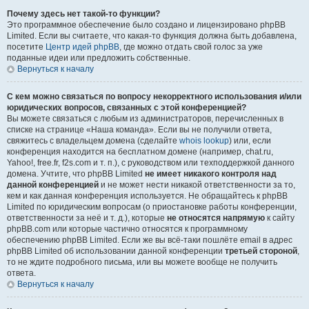
Почему здесь нет такой-то функции?
Это программное обеспечение было создано и лицензировано phpBB
Limited. Если вы считаете, что какая-то функция должна быть добавлена,
посетите
Центр идей phpBB
, где можно отдать свой голос за уже
поданные идеи или предложить собственные.
Вернуться к началу
С кем можно связаться по вопросу некорректного использования и/или
юридических вопросов, связанных с этой конференцией?
Вы можете связаться с любым из администраторов, перечисленных в
списке на странице «Наша команда». Если вы не получили ответа,
свяжитесь с владельцем домена (сделайте
whois lookup
) или, если
конференция находится на бесплатном домене (например, chat.ru,
Yahoo!, free.fr, f2s.com и т. п.), с руководством или техподдержкой данного
домена. Учтите, что phpBB Limited
не имеет никакого контроля над
данной конференцией
и не может нести никакой ответственности за то,
кем и как данная конференция используется. Не обращайтесь к phpBB
Limited по юридическим вопросам (о приостановке работы конференции,
ответственности за неё и т. д.), которые
не относятся напрямую
к сайту
phpBB.com или которые частично относятся к программному
обеспечению phpBB Limited. Если же вы всё-таки пошлёте email в адрес
phpBB Limited об использовании данной конференции
третьей стороной
,
то не ждите подробного письма, или вы можете вообще не получить
ответа.
Вернуться к началу