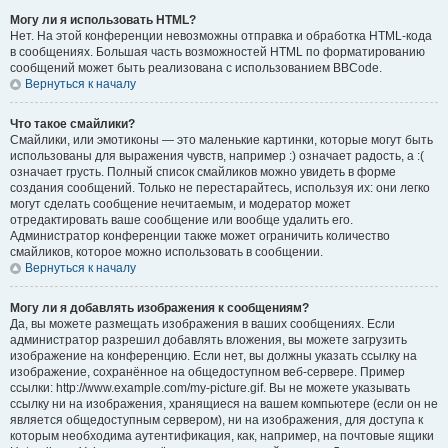
Могу ли я использовать HTML?
Нет. На этой конференции невозможны отправка и обработка HTML-кода
в сообщениях. Большая часть возможностей HTML по форматированию
сообщений может быть реализована с использованием BBCode.
Вернуться к началу
Что такое смайлики?
Смайлики, или эмотиконы — это маленькие картинки, которые могут быть
использованы для выражения чувств, например :) означает радость, а :(
означает грусть. Полный список смайликов можно увидеть в форме
создания сообщений. Только не перестарайтесь, используя их: они легко
могут сделать сообщение нечитаемым, и модератор может
отредактировать ваше сообщение или вообще удалить его.
Администратор конференции также может ограничить количество
смайликов, которое можно использовать в сообщении.
Вернуться к началу
Могу ли я добавлять изображения к сообщениям?
Да, вы можете размещать изображения в ваших сообщениях. Если
администратор разрешил добавлять вложения, вы можете загрузить
изображение на конференцию. Если нет, вы должны указать ссылку на
изображение, сохранённое на общедоступном веб-сервере. Пример
ссылки: http://www.example.com/my-picture.gif. Вы не можете указывать
ссылку ни на изображения, хранящиеся на вашем компьютере (если он не
является общедоступным сервером), ни на изображения, для доступа к
которым необходима аутентификация, как, например, на почтовые ящики