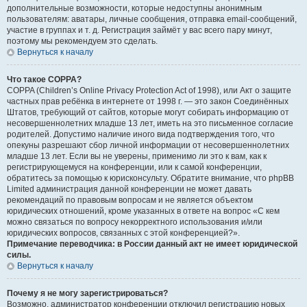
дополнительные возможности, которые недоступны анонимным
пользователям: аватары, личные сообщения, отправка email-сообщений,
участие в группах и т. д. Регистрация займёт у вас всего пару минут,
поэтому мы рекомендуем это сделать.
Вернуться к началу
Что такое COPPA?
COPPA (Children’s Online Privacy Protection Act of 1998), или Акт о защите
частных прав ребёнка в интернете от 1998 г. — это закон Соединённых
Штатов, требующий от сайтов, которые могут собирать информацию от
несовершеннолетних младше 13 лет, иметь на это письменное согласие
родителей. Допустимо наличие иного вида подтверждения того, что
опекуны разрешают сбор личной информации от несовершеннолетних
младше 13 лет. Если вы не уверены, применимо ли это к вам, как к
регистрирующемуся на конференции, или к самой конференции,
обратитесь за помощью к юрисконсульту. Обратите внимание, что phpBB
Limited администрация данной конференции не может давать
рекомендаций по правовым вопросам и не является объектом
юридических отношений, кроме указанных в ответе на вопрос «С кем
можно связаться по вопросу некорректного использования и/или
юридических вопросов, связанных с этой конференцией?».
Примечание переводчика: в России данный акт не имеет юридической
силы.
Вернуться к началу
Почему я не могу зарегистрироваться?
Возможно, администратор конференции отключил регистрацию новых