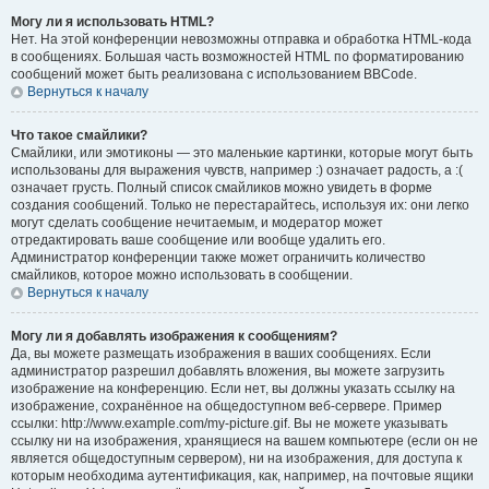
Могу ли я использовать HTML?
Нет. На этой конференции невозможны отправка и обработка HTML-кода
в сообщениях. Большая часть возможностей HTML по форматированию
сообщений может быть реализована с использованием BBCode.
Вернуться к началу
Что такое смайлики?
Смайлики, или эмотиконы — это маленькие картинки, которые могут быть
использованы для выражения чувств, например :) означает радость, а :(
означает грусть. Полный список смайликов можно увидеть в форме
создания сообщений. Только не перестарайтесь, используя их: они легко
могут сделать сообщение нечитаемым, и модератор может
отредактировать ваше сообщение или вообще удалить его.
Администратор конференции также может ограничить количество
смайликов, которое можно использовать в сообщении.
Вернуться к началу
Могу ли я добавлять изображения к сообщениям?
Да, вы можете размещать изображения в ваших сообщениях. Если
администратор разрешил добавлять вложения, вы можете загрузить
изображение на конференцию. Если нет, вы должны указать ссылку на
изображение, сохранённое на общедоступном веб-сервере. Пример
ссылки: http://www.example.com/my-picture.gif. Вы не можете указывать
ссылку ни на изображения, хранящиеся на вашем компьютере (если он не
является общедоступным сервером), ни на изображения, для доступа к
которым необходима аутентификация, как, например, на почтовые ящики