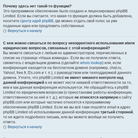
Почему здесь нет такой-то функции?
Это программное обеспечение было создано и лицензировано phpBB
Limited. Если вы считаете, что какая-то функция должна быть добавлена,
посетите
Центр идей phpBB
, где можно отдать свой голос за уже
поданные идеи или предложить собственные.
Вернуться к началу
С кем можно связаться по вопросу некорректного использования и/или
юридических вопросов, связанных с этой конференцией?
Вы можете связаться с любым из администраторов, перечисленных в
списке на странице «Наша команда». Если вы не получили ответа,
свяжитесь с владельцем домена (сделайте
whois lookup
) или, если
конференция находится на бесплатном домене (например, chat.ru,
Yahoo!, free.fr, f2s.com и т. п.), с руководством или техподдержкой данного
домена. Учтите, что phpBB Limited
не имеет никакого контроля над
данной конференцией
и не может нести никакой ответственности за то,
кем и как данная конференция используется. Не обращайтесь к phpBB
Limited по юридическим вопросам (о приостановке работы конференции,
ответственности за неё и т. д.), которые
не относятся напрямую
к сайту
phpBB.com или которые частично относятся к программному
обеспечению phpBB Limited. Если же вы всё-таки пошлёте email в адрес
phpBB Limited об использовании данной конференции
третьей стороной
,
то не ждите подробного письма, или вы можете вообще не получить
ответа.
Вернуться к началу