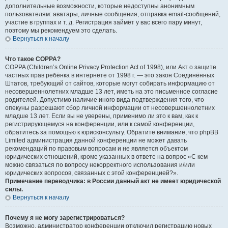
дополнительные возможности, которые недоступны анонимным
пользователям: аватары, личные сообщения, отправка email-сообщений,
участие в группах и т. д. Регистрация займёт у вас всего пару минут,
поэтому мы рекомендуем это сделать.
Вернуться к началу
Что такое COPPA?
COPPA (Children’s Online Privacy Protection Act of 1998), или Акт о защите
частных прав ребёнка в интернете от 1998 г. — это закон Соединённых
Штатов, требующий от сайтов, которые могут собирать информацию от
несовершеннолетних младше 13 лет, иметь на это письменное согласие
родителей. Допустимо наличие иного вида подтверждения того, что
опекуны разрешают сбор личной информации от несовершеннолетних
младше 13 лет. Если вы не уверены, применимо ли это к вам, как к
регистрирующемуся на конференции, или к самой конференции,
обратитесь за помощью к юрисконсульту. Обратите внимание, что phpBB
Limited администрация данной конференции не может давать
рекомендаций по правовым вопросам и не является объектом
юридических отношений, кроме указанных в ответе на вопрос «С кем
можно связаться по вопросу некорректного использования и/или
юридических вопросов, связанных с этой конференцией?».
Примечание переводчика: в России данный акт не имеет юридической
силы.
Вернуться к началу
Почему я не могу зарегистрироваться?
Возможно, администратор конференции отключил регистрацию новых